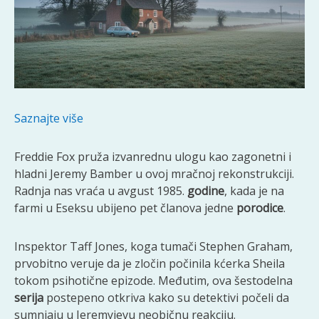
Saznajte više
Freddie Fox pruža izvanrednu ulogu kao zagonetni i
hladni Jeremy Bamber u ovoj mračnoj rekonstrukciji.
Radnja nas vraća u avgust 1985.
godine
, kada je na
farmi u Eseksu ubijeno pet članova jedne
porodice
.
Inspektor Taff Jones, koga tumači Stephen Graham,
prvobitno veruje da je zločin počinila kćerka Sheila
tokom psihotične epizode. Međutim, ova šestodelna
serija
postepeno otkriva kako su detektivi počeli da
sumnjaju u Jeremyjevu neobičnu reakciju.