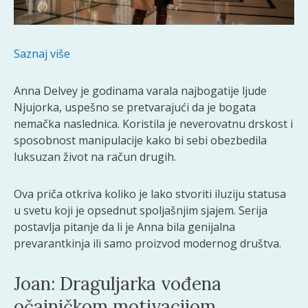
Saznaj više
Anna Delvey je godinama varala najbogatije ljude
Njujorka, uspešno se pretvarajući da je bogata
nemačka naslednica. Koristila je neverovatnu drskost i
sposobnost manipulacije kako bi sebi obezbedila
luksuzan život na račun drugih.
Ova priča otkriva koliko je lako stvoriti iluziju statusa
u svetu koji je opsednut spoljašnjim sjajem. Serija
postavlja pitanje da li je Anna bila genijalna
prevarantkinja ili samo proizvod modernog društva.
Joan: Draguljarka vođena
očajničkom motivacijom