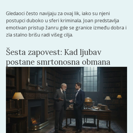
Gledaoci često navijaju za ovaj lik, iako su njeni
postupci duboko u sferi kriminala. Joan predstavlja
emotivan pristup žanru gde se granice između dobra i
zla stalno brišu radi višeg cilja.
Šesta zapovest: Kad ljubav
postane smrtonosna obmana