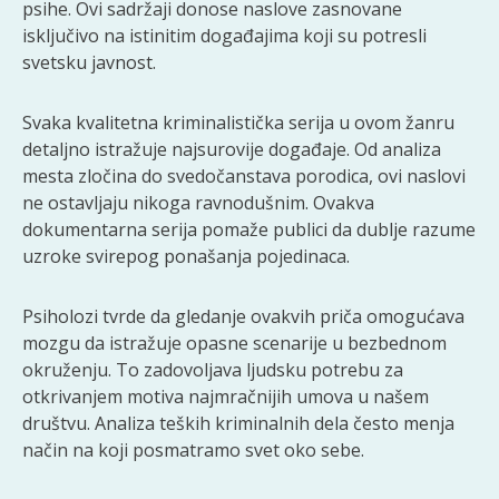
psihe. Ovi sadržaji donose naslove zasnovane
isključivo na istinitim događajima koji su potresli
svetsku javnost.
Svaka kvalitetna kriminalistička serija u ovom žanru
detaljno istražuje najsurovije događaje. Od analiza
mesta zločina do svedočanstava porodica, ovi naslovi
ne ostavljaju nikoga ravnodušnim. Ovakva
dokumentarna serija pomaže publici da dublje razume
uzroke svirepog ponašanja pojedinaca.
Psiholozi tvrde da gledanje ovakvih priča omogućava
mozgu da istražuje opasne scenarije u bezbednom
okruženju. To zadovoljava ljudsku potrebu za
otkrivanjem motiva najmračnijih umova u našem
društvu. Analiza teških kriminalnih dela često menja
način na koji posmatramo svet oko sebe.