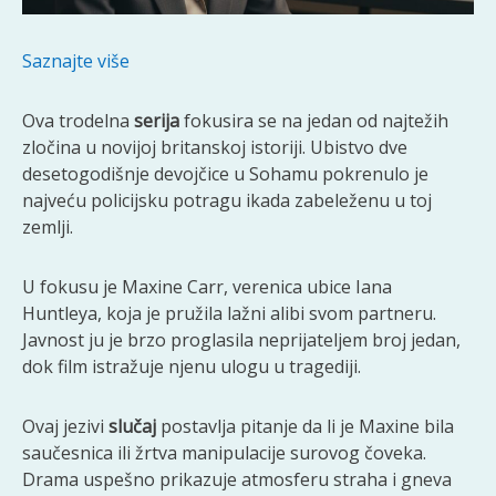
Saznajte više
Ova trodelna
serija
fokusira se na jedan od najtežih
zločina u novijoj britanskoj istoriji. Ubistvo dve
desetogodišnje devojčice u Sohamu pokrenulo je
najveću policijsku potragu ikada zabeleženu u toj
zemlji.
U fokusu je Maxine Carr, verenica ubice Iana
Huntleya, koja je pružila lažni alibi svom partneru.
Javnost ju je brzo proglasila neprijateljem broj jedan,
dok film istražuje njenu ulogu u tragediji.
Ovaj jezivi
slučaj
postavlja pitanje da li je Maxine bila
saučesnica ili žrtva manipulacije surovog čoveka.
Drama uspešno prikazuje atmosferu straha i gneva