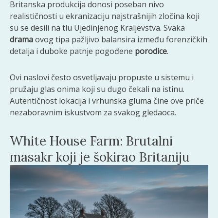
Britanska produkcija donosi poseban nivo
realističnosti u ekranizaciju najstrašnijih zločina koji
su se desili na tlu Ujedinjenog Kraljevstva. Svaka
drama
ovog tipa pažljivo balansira između forenzičkih
detalja i duboke patnje pogođene
porodice
.
Ovi naslovi često osvetljavaju propuste u sistemu i
pružaju glas onima koji su dugo čekali na istinu.
Autentičnost lokacija i vrhunska gluma čine ove priče
nezaboravnim iskustvom za svakog gledaoca.
White House Farm: Brutalni
masakr koji je šokirao Britaniju