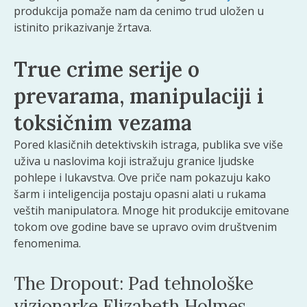
produkcija pomaže nam da cenimo trud uložen u
istinito prikazivanje žrtava.
True crime serije o
prevarama, manipulaciji i
toksičnim vezama
Pored klasičnih detektivskih istraga, publika sve više
uživa u naslovima koji istražuju granice ljudske
pohlepe i lukavstva. Ove priče nam pokazuju kako
šarm i inteligencija postaju opasni alati u rukama
veštih manipulatora. Mnoge hit produkcije emitovane
tokom ove godine bave se upravo ovim društvenim
fenomenima.
The Dropout: Pad tehnološke
vizionarke Elizabeth Holmes