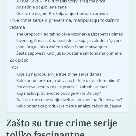
A Cruel Love – The Ruth Ellis Story: Tragična priča
poslednje pogubljene žene
Dok te ne ubijem: Preživljavanje i borba za pravdu
True crime serije o prevarama, manipulaciji i toksičnim
vezama
The Dropout: Pad tehnološke vizionarke Elizabeth Holmes
Inventing Anna: Lažna naslednica koja je zaludela Njujork
Joan: Draguljarka vođena očajničkom motivacijom
Šesta zapovest: Kad ljubav postane smrtonosna obmana
Zaključak
FAQ
Koje su najpopularnije true crime serije danas?
Kako autori prikazuju uticaj na bližnje u ovim formatima?
Šta otkriva istorija koju je pratila Elizabeth Holmes?
Koji naslov prati životne podvige Anne Delvey?
Da li su true crime serije uvek zasnovane na činjenicama?
Kako britanska produkcija tretira analizu teških slučajeva?
Zašto su true crime serije
toliko fascinantne