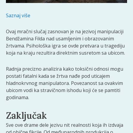
Saznaj više
Ovaj mračni slučaj zasnovan je na jezivoj manipulaciji
Bendžamina Filda nad usamljenim i obrazovanim
žrtvama. Psihološka igra se ovde pretvara u tragediju
koja na kraju rezultira direktnim susretom sa ubicom.
Radnja precizno analizira kako toksični odnosi mogu
postati fatalni kada se žrtva nađe pod uticajem
hladnokrvnog manipulatora. Povezanost sa ovakvim
ubicom vodi ka stravičnom ishodu koji će se pamtiti
godinama.
Zaključak
Sve ove drame dele jezivu nit realnosti koja ih izdvaja
od obične fikcije. Od međunarodnih produkcija o