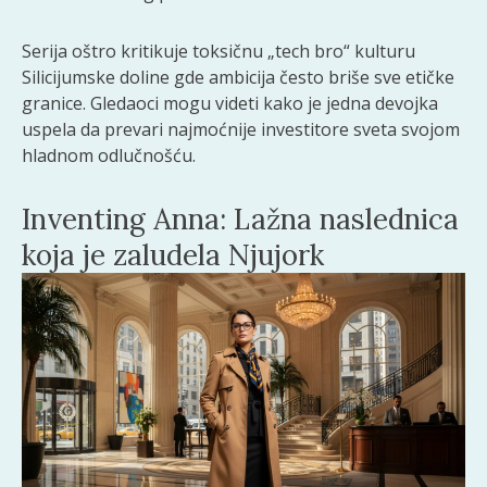
Serija oštro kritikuje toksičnu „tech bro“ kulturu
Silicijumske doline gde ambicija često briše sve etičke
granice. Gledaoci mogu videti kako je jedna devojka
uspela da prevari najmoćnije investitore sveta svojom
hladnom odlučnošću.
Inventing Anna: Lažna naslednica
koja je zaludela Njujork