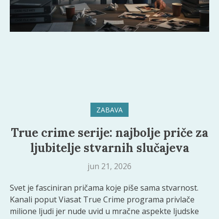
ZABAVA
True crime serije: najbolje priče za
ljubitelje stvarnih slučajeva
jun 21, 2026
Svet je fasciniran pričama koje piše sama stvarnost.
Kanali poput Viasat True Crime programa privlače
milione ljudi jer nude uvid u mračne aspekte ljudske