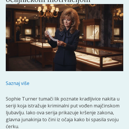
Saznaj više
Sophie Turner tumači lik poznate kradljivice nakita u
seriji koja istražuje kriminalni put vođen majčinskom
ljubavlju. Iako ova serija prikazuje kršenje zakona,
glavna junakinja to čini iz očaja kako bi spasila svoju
ćerku.