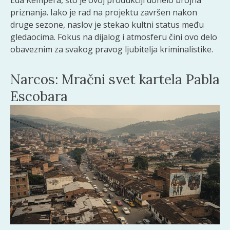
Eda Kempera, što je ovoj produkciji donelo brojna
priznanja. Iako je rad na projektu završen nakon
druge sezone, naslov je stekao kultni status među
gledaocima. Fokus na dijalog i atmosferu čini ovo delo
obaveznim za svakog pravog ljubitelja kriminalistike.
Narcos: Mračni svet kartela Pabla
Escobara