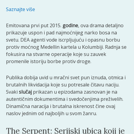
Saznajte više
Emitovana prvi put 2015.
godine
, ova drama detaljno
prikazuje uspon i pad najmoćnijeg narko bosa na
svetu. DEA agenti vode iscrpljujuću i opasnu borbu
protiv moćnog Medellin kartela u Kolumbiji. Radnja se
fokusira na stvarne operacije koje su zauvek
promenile istoriju borbe protiv droge.
Publika dobija uvid u mračni svet pun iznuda, otmica i
brutalnih likvidacija koje su potresale čitavu naciju.
Svaki
slučaj
prikazan u epizodama zasnovan je na
autentičnim dokumentima i svedočenjima preživelih.
Dinamična naracija i brutalna iskrenost čine ovaj
naslov jednim od najboljih u svom žanru.
The Serpent: Serijskі ubica koji je