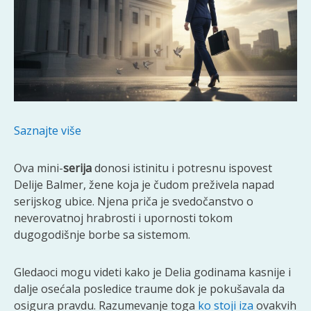
Saznajte više
Ova mini-
serija
donosi istinitu i potresnu ispovest
Delije Balmer, žene koja je čudom preživela napad
serijskog ubice. Njena priča je svedočanstvo o
neverovatnoj hrabrosti i upornosti tokom
dugogodišnje borbe sa sistemom.
Gledaoci mogu videti kako je Delia godinama kasnije i
dalje osećala posledice traume dok je pokušavala da
osigura pravdu. Razumevanje toga
ko stoji iza
ovakvih