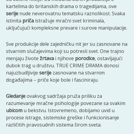
kartelima do britanskih drama o tragedijama, ove
serije
nude neverovatnu tematsku raznolikost. Svaka
istinita
priča
istražuje mračni svet kriminala,
uključujući kompleksne prevare i surove manipulacije.
Sve produkcije dele zajedničku nit jer su zasnovane na
stvarnim slučajevima koji su potresli svet. One trajno
menjaju živote
žrtava
i njihove
porodice
, ostavljajući
dubok trag u društvu. TRUE CRIME DRAMA donosi
najuzbudljivije
serije
zasnovane na stvarnim
događajima – priče koje bole i fasciniraju.
Gledanje
ovakvog sadržaja pruža priliku za
razumevanje mračne psihologije povezane sa svakim
ubicom
u bekstvu. Istovremeno, dobijamo uvid u
procese istrage, sistemske greške i funkcionisanje
različitih pravosudnih sistema širom sveta.