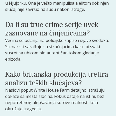
u Njujorku. Ona je vešto manipulisala elitom dok njen
slučaj nije završio na sudu nakon istrage.
Da li su true crime serije uvek
zasnovane na činjenicama?
Većina se oslanja na policijske zapise i izjave svedoka.
Scenaristi sarađuju sa stručnjacima kako bi svaki
susret sa ubicom bio autentičan tokom gledanje
epizoda.
Kako britanska produkcija tretira
analizu teških slučajeva?
Naslovi poput White House Farm detaljno istražuju
dokaze sa mesta zločina. Fokus ostaje na istini, bez
nepotrebnog ulepšavanja surove realnosti koja
okružuje tragediju.