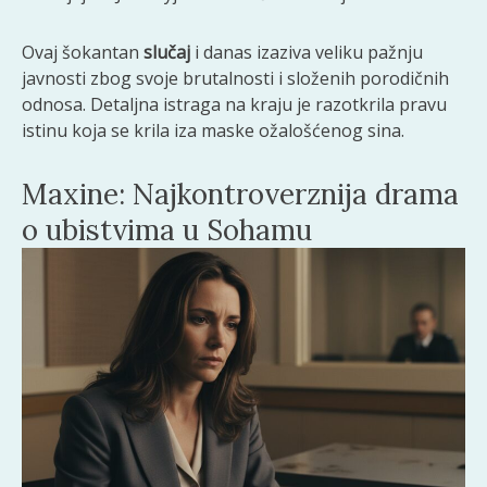
Ovaj šokantan
slučaj
i danas izaziva veliku pažnju
javnosti zbog svoje brutalnosti i složenih porodičnih
odnosa. Detaljna istraga na kraju je razotkrila pravu
istinu koja se krila iza maske ožalošćenog sina.
Maxine: Najkontroverznija drama
o ubistvima u Sohamu