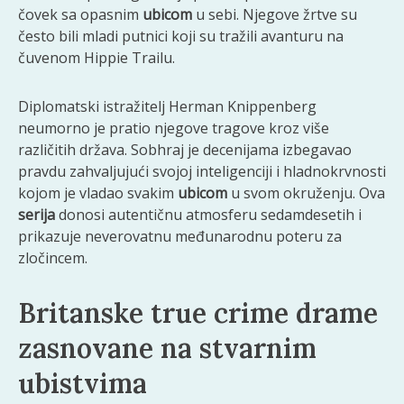
čovek sa opasnim
ubicom
u sebi. Njegove žrtve su
često bili mladi putnici koji su tražili avanturu na
čuvenom Hippie Trailu.
Diplomatski istražitelj Herman Knippenberg
neumorno je pratio njegove tragove kroz više
različitih država. Sobhraj je decenijama izbegavao
pravdu zahvaljujući svojoj inteligenciji i hladnokrvnosti
kojom je vladao svakim
ubicom
u svom okruženju. Ova
serija
donosi autentičnu atmosferu sedamdesetih i
prikazuje neverovatnu međunarodnu poteru za
zločincem.
Britanske true crime drame
zasnovane na stvarnim
ubistvima