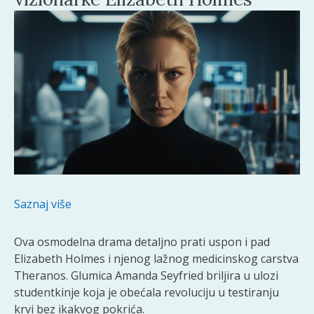
Saznaj više
Ova osmodelna drama detaljno prati uspon i pad
Elizabeth Holmes i njenog lažnog medicinskog carstva
Theranos. Glumica Amanda Seyfried briljira u ulozi
studentkinje koja je obećala revoluciju u testiranju
krvi bez ikakvog pokrića.