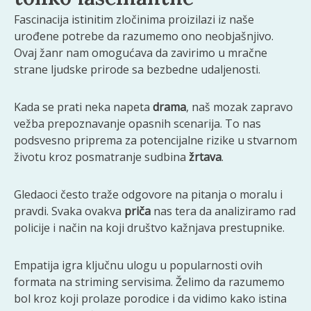
Fascinacija istinitim zločinima proizilazi iz naše
urođene potrebe da razumemo ono neobjašnjivo.
Ovaj žanr nam omogućava da zavirimo u mračne
strane ljudske prirode sa bezbedne udaljenosti.
Kada se prati neka napeta
drama
, naš mozak zapravo
vežba prepoznavanje opasnih scenarija. To nas
podsvesno priprema za potencijalne rizike u stvarnom
životu kroz posmatranje sudbina
žrtava
.
Gledaoci često traže odgovore na pitanja o moralu i
pravdi. Svaka ovakva
priča
nas tera da analiziramo rad
policije i način na koji društvo kažnjava prestupnike.
Empatija igra ključnu ulogu u popularnosti ovih
formata na striming servisima. Želimo da razumemo
bol kroz koji prolaze porodice i da vidimo kako istina