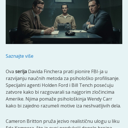
Saznajte više
Ova
serija
Davida Finchera prati pionire FBI-ja u
razvijanju naučnih metoda za psihološko profilisanje.
Specijalni agenti Holden Ford i Bill Tench posećuju
zatvore kako bi razgovarali sa najgorim zločincima
Amerike. Njima pomaže psihološkinja Wendy Carr
kako bi zajedno razumeli motive iza neshvatljivih dela.
Cameron Britton pruža jezivo realističnu ulogu u liku