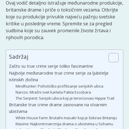
Ovaj vodič detaljno istražuje međunarodne produkcije,
britanske drame i priče o toksičnim vezama. Otkrijte
koje su produkcije privukle najveću pažnju svetske
kritike u poslednje vreme. Spremite se za pregled
sudbina koje su zauvek promenile živote žrtava i
njihovih porodica.
Sadržaj
Zašto su true crime serije toliko fascinantne
Najbolje međunarodne true crime serije za ljubitelje
istinskih zločina
Mindhunter: Psihološko profilisanje serijskih ubica
Narcos: Mračni svet kartela Pabla Escobara
The Serpent: Serijskі ubica koji je terorizovao Hippie Trail
Britanske true crime drame zasnovane na stvarnim
ubistvima
White House Farm: Brutalni masakr koji je šokirao Britaniju
Maxine: Najkontroverznija drama o ubistvima u Sohamu