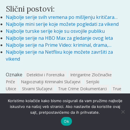
Slični postovi:
Najbolje serije svih vremena po mišljenju kritičara…
Najbolje mini serije koje možete pogledati za vikend
Najbolje turske serije koje su osvojile publiku
Najbolje serije na HBO Max za gledanje ovog leta
Najbolje serije na Prime Video: kriminal, drama,…
Najbolje serije na Netflixu koje možete završiti za
vikend
Oznake
Detektivi i Forenzika
Intrigantne Zločinačke
Priče
Najpoznatiji Kriminalni Slučajevi
Serijski
Ubice
Stvarni Slučajevi
True Crime Dokumentarci
True
Crime Serije
Ubistva i MISTERIJE
Koristimo kolačiće kako bismo osigurali da vam pružimo najbolje
iskustvo na našoj veb stranici. Ako nastavite da koristite ovaj
sajt, pretpostavićemo da ih prihvatate.
Ok