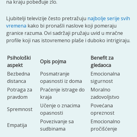
na kraju pobeđuje zlo.
Ljubitelji televizije često pretražuju
najbolje serije svih
vremena
kako bi pronašli naslove koji pomeraju
granice razuma. Ovi sadržaji pružaju uvid u mračne
profile koji nas istovremeno plaše i duboko intrigiraju.
Psihološki
Benefit za
Opis pojma
aspekt
gledaoca
Bezbedna
Posmatranje
Emocionalna
distanca
opasnosti iz doma
sigurnost
Potraga za
Praćenje istrage do
Moralno
pravdom
kraja
zadovoljstvo
Učenje o znacima
Povećana
Spremnost
opasnosti
opreznost
Povezivanje sa
Emocionalno
Empatija
sudbinama
pročišćenje