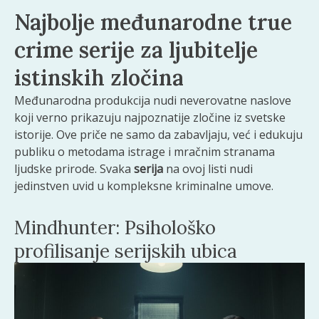
Najbolje međunarodne true
crime serije za ljubitelje
istinskih zločina
Međunarodna produkcija nudi neverovatne naslove
koji verno prikazuju najpoznatije zločine iz svetske
istorije. Ove priče ne samo da zabavljaju, već i edukuju
publiku o metodama istrage i mračnim stranama
ljudske prirode. Svaka
serija
na ovoj listi nudi
jedinstven uvid u kompleksne kriminalne umove.
Mindhunter: Psihološko
profilisanje serijskih ubica