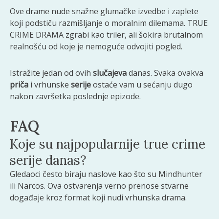
Ove drame nude snažne glumačke izvedbe i zaplete
koji podstiču razmišljanje o moralnim dilemama. TRUE
CRIME DRAMA zgrabi kao triler, ali šokira brutalnom
realnošću od koje je nemoguće odvojiti pogled.
Istražite jedan od ovih
slučajeva
danas. Svaka ovakva
priča
i vrhunske
serije
ostaće vam u sećanju dugo
nakon završetka poslednje epizode.
FAQ
Koje su najpopularnije true crime
serije danas?
Gledaoci često biraju naslove kao što su Mindhunter
ili Narcos. Ova ostvarenja verno prenose stvarne
događaje kroz format koji nudi vrhunska drama.