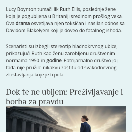
Lucy Boynton tumači lik Ruth Ellis, poslednje žene
koja je pogubljena u Britaniji sredinom prošlog veka.
Ova
drama
osvetljava njen toksičan i nasilan odnos sa
Davidom Blakelyem koji je doveo do fatalnog ishoda.
Scenaristi su izbegli stereotip hladnokrvnog ubice,
prikazujući Ruth kao ženu zarobljenu društvenim
normama 1950-ih
godine
. Patrijarhalno društvo joj
tada nije pružilo nikakvu zaštitu od svakodnevnog
zlostavljanja koje je trpela.
Dok te ne ubijem: Preživljavanje i
borba za pravdu