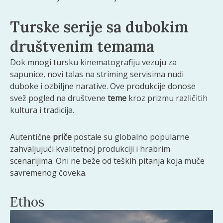
Turske serije sa dubokim
društvenim temama
Dok mnogi tursku kinematografiju vezuju za
sapunice, novi talas na striming servisima nudi
duboke i ozbiljne narative. Ove produkcije donose
svež pogled na društvene
teme
kroz prizmu različitih
kultura i tradicija.
Autentične
priče
postale su globalno popularne
zahvaljujući kvalitetnoj produkciji i hrabrim
scenarijima. Oni ne beže od teških pitanja koja muče
savremenog čoveka.
Ethos