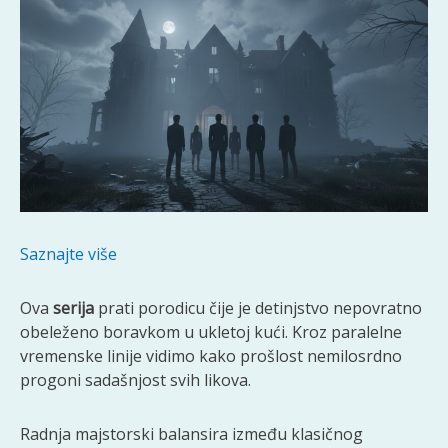
Saznajte više
Ova
serija
prati porodicu čije je detinjstvo nepovratno
obeleženo boravkom u ukletoj kući. Kroz paralelne
vremenske linije vidimo kako prošlost nemilosrdno
progoni sadašnjost svih likova.
Radnja majstorski balansira između klasičnog