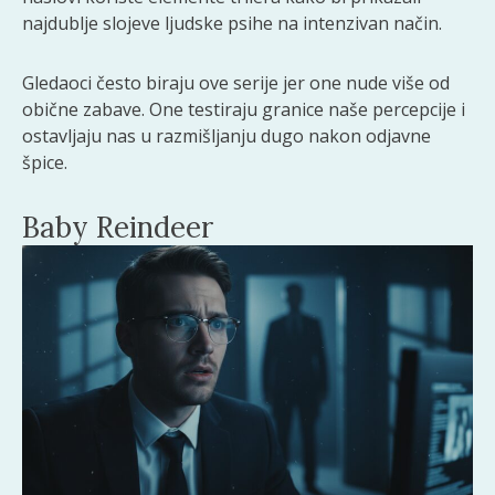
najdublje slojeve ljudske psihe na intenzivan način.
Gledaoci često biraju ove serije jer one nude više od
obične zabave. One testiraju granice naše percepcije i
ostavljaju nas u razmišljanju dugo nakon odjavne
špice.
Baby Reindeer