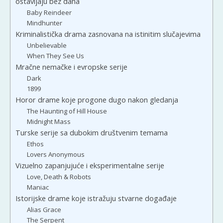
ostavljaju bez daha
Baby Reindeer
Mindhunter
Kriminalistička drama zasnovana na istinitim slučajevima
Unbelievable
When They See Us
Mračne nemačke i evropske serije
Dark
1899
Horor drame koje progone dugo nakon gledanja
The Haunting of Hill House
Midnight Mass
Turske serije sa dubokim društvenim temama
Ethos
Lovers Anonymous
Vizuelno zapanjujuće i eksperimentalne serije
Love, Death & Robots
Maniac
Istorijske drame koje istražuju stvarne događaje
Alias Grace
The Serpent