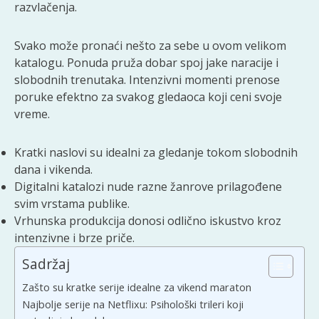
razvlačenja.
Svako može pronaći nešto za sebe u ovom velikom
katalogu. Ponuda pruža dobar spoj jake naracije i
slobodnih trenutaka. Intenzivni momenti prenose
poruke efektno za svakog gledaoca koji ceni svoje
vreme.
Kratki naslovi su idealni za gledanje tokom slobodnih
dana i vikenda.
Digitalni katalozi nude razne žanrove prilagođene
svim vrstama publike.
Vrhunska produkcija donosi odlično iskustvo kroz
intenzivne i brze priče.
Sadržaj
Zašto su kratke serije idealne za vikend maraton
Najbolje serije na Netflixu: Psihološki trileri koji