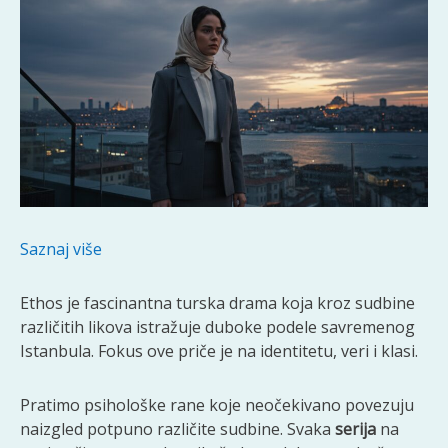
Saznaj više
Ethos je fascinantna turska drama koja kroz sudbine
različitih likova istražuje duboke podele savremenog
Istanbula. Fokus ove priče je na identitetu, veri i klasi.
Pratimo psihološke rane koje neočekivano povezuju
naizgled potpuno različite sudbine. Svaka
serija
na