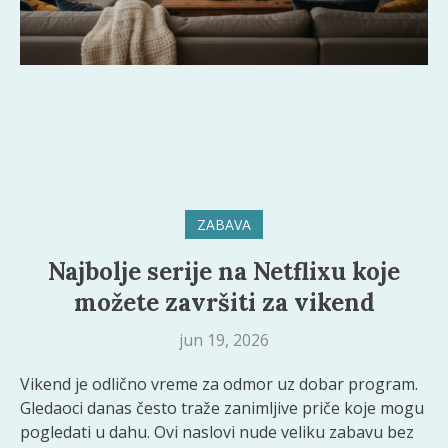
ZABAVA
Najbolje serije na Netflixu koje
možete završiti za vikend
jun 19, 2026
Vikend je odlično vreme za odmor uz dobar program.
Gledaoci danas često traže zanimljive priče koje mogu
pogledati u dahu. Ovi naslovi nude veliku zabavu bez