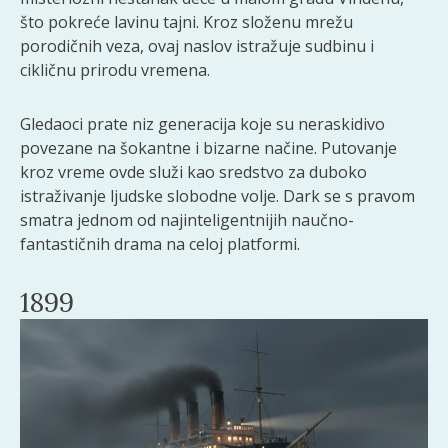
što pokreće lavinu tajni. Kroz složenu mrežu
porodičnih veza, ovaj naslov istražuje sudbinu i
cikličnu prirodu vremena.
Gledaoci prate niz generacija koje su neraskidivo
povezane na šokantne i bizarne načine. Putovanje
kroz vreme ovde služi kao sredstvo za duboko
istraživanje ljudske slobodne volje. Dark se s pravom
smatra jednom od najinteligentnijih naučno-
fantastičnih drama na celoj platformi.
1899