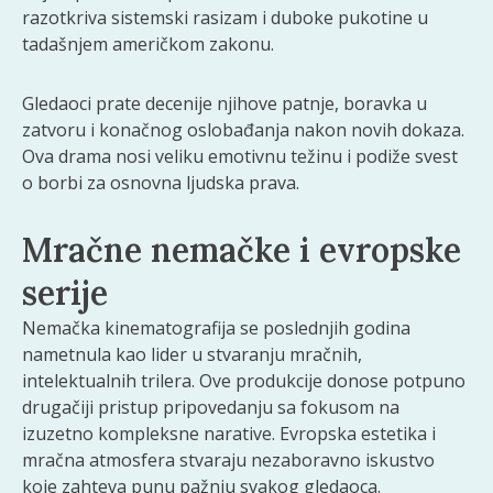
razotkriva sistemski rasizam i duboke pukotine u
tadašnjem američkom zakonu.
Gledaoci prate decenije njihove patnje, boravka u
zatvoru i konačnog oslobađanja nakon novih dokaza.
Ova drama nosi veliku emotivnu težinu i podiže svest
o borbi za osnovna ljudska prava.
Mračne nemačke i evropske
serije
Nemačka kinematografija se poslednjih godina
nametnula kao lider u stvaranju mračnih,
intelektualnih trilera. Ove produkcije donose potpuno
drugačiji pristup pripovedanju sa fokusom na
izuzetno kompleksne narative. Evropska estetika i
mračna atmosfera stvaraju nezaboravno iskustvo
koje zahteva punu pažnju svakog gledaoca.