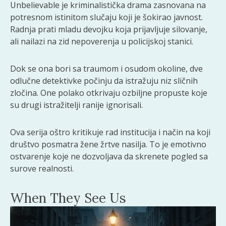
Unbelievable je kriminalistička drama zasnovana na
potresnom istinitom slučaju koji je šokirao javnost.
Radnja prati mladu devojku koja prijavljuje silovanje,
ali nailazi na zid nepoverenja u policijskoj stanici.
Dok se ona bori sa traumom i osudom okoline, dve
odlučne detektivke počinju da istražuju niz sličnih
zločina. One polako otkrivaju ozbiljne propuste koje
su drugi istražitelji ranije ignorisali.
Ova serija oštro kritikuje rad institucija i način na koji
društvo posmatra žene žrtve nasilja. To je emotivno
ostvarenje koje ne dozvoljava da skrenete pogled sa
surove realnosti.
When They See Us