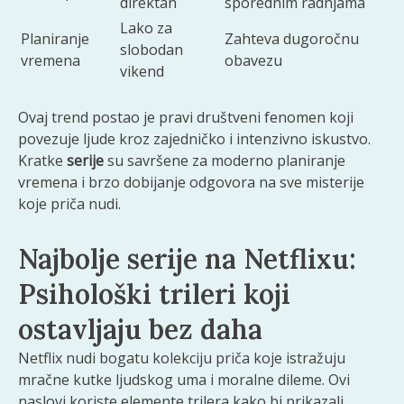
direktan
sporednim radnjama
Lako za
Planiranje
Zahteva dugoročnu
slobodan
vremena
obavezu
vikend
Ovaj trend postao je pravi društveni fenomen koji
povezuje ljude kroz zajedničko i intenzivno iskustvo.
Kratke
serije
su savršene za moderno planiranje
vremena i brzo dobijanje odgovora na sve misterije
koje priča nudi.
Najbolje serije na Netflixu:
Psihološki trileri koji
ostavljaju bez daha
Netflix nudi bogatu kolekciju priča koje istražuju
mračne kutke ljudskog uma i moralne dileme. Ovi
naslovi koriste elemente trilera kako bi prikazali