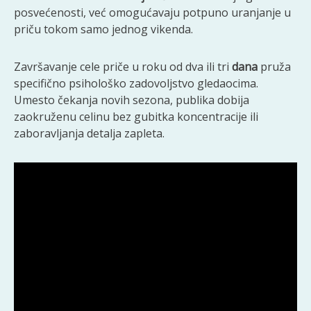
posvećenosti, već omogućavaju potpuno uranjanje u
priču tokom samo jednog vikenda.
Završavanje cele priče u roku od dva ili tri
dana
pruža
specifično psihološko zadovoljstvo gledaocima.
Umesto čekanja novih sezona, publika dobija
zaokruženu celinu bez gubitka koncentracije ili
zaboravljanja detalja zapleta.