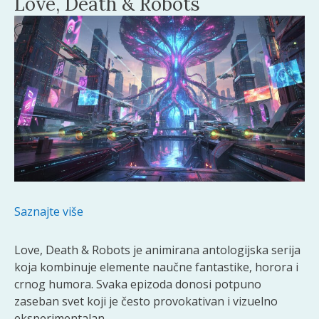
Love, Death & Robots
Saznajte više
Love, Death & Robots je animirana antologijska serija
koja kombinuje elemente naučne fantastike, horora i
crnog humora. Svaka epizoda donosi potpuno
zaseban svet koji je često provokativan i vizuelno
eksperimentalan.