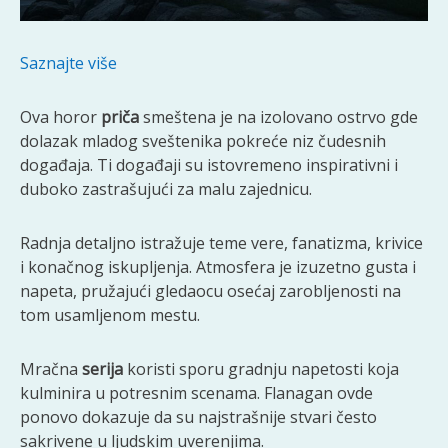
Saznajte više
Ova horor
priča
smeštena je na izolovano ostrvo gde
dolazak mladog sveštenika pokreće niz čudesnih
događaja. Ti događaji su istovremeno inspirativni i
duboko zastrašujući za malu zajednicu.
Radnja detaljno istražuje teme vere, fanatizma, krivice
i konačnog iskupljenja. Atmosfera je izuzetno gusta i
napeta, pružajući gledaocu osećaj zarobljenosti na
tom usamljenom mestu.
Mračna
serija
koristi sporu gradnju napetosti koja
kulminira u potresnim scenama. Flanagan ovde
ponovo dokazuje da su najstrašnije stvari često
sakrivene u ljudskim uverenjima.