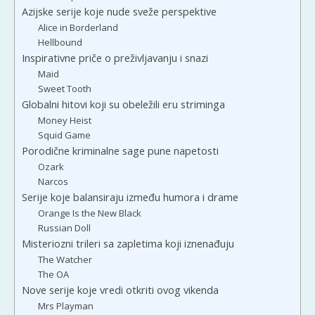
Azijske serije koje nude sveže perspektive
Alice in Borderland
Hellbound
Inspirativne priče o preživljavanju i snazi
Maid
Sweet Tooth
Globalni hitovi koji su obeležili eru striminga
Money Heist
Squid Game
Porodične kriminalne sage pune napetosti
Ozark
Narcos
Serije koje balansiraju između humora i drame
Orange Is the New Black
Russian Doll
Misteriozni trileri sa zapletima koji iznenađuju
The Watcher
The OA
Nove serije koje vredi otkriti ovog vikenda
Mrs Playman