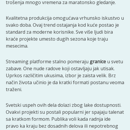
trošenja mnogo vremena za maratonsko gledanje.
Kvalitetna produkcija omogućava vrhunsko iskustvo u
svako doba. Ovaj trend ostajanja kod kuće postao je
standard za moderne korisnike. Sve više ljudi bira
kraće projekte umesto dugih sezona koje traju
mesecima.
Streaming platforme stalno pomeraju
granice
u svetu
zabave. One nude radove koji ostavljaju jak utisak.
Uprkos različitim ukusima, izbor je zaista velik. Brz
način života učinio je da kratki formati postanu veoma
traženi.
Svetski uspeh ovih dela dolazi zbog lake dostupnosti.
Ovakvi projekti su postali popularni jer spajaju talenat
sa kratkom formom. Publika voli kada radnja ide
pravo ka kraju bez dosadnih delova ili nepotrebnog