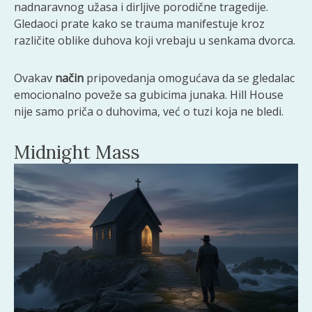
nadnaravnog užasa i dirljive porodične tragedije.
Gledaoci prate kako se trauma manifestuje kroz
različite oblike duhova koji vrebaju u senkama dvorca.
Ovakav
način
pripovedanja omogućava da se gledalac
emocionalno poveže sa gubicima junaka. Hill House
nije samo priča o duhovima, već o tuzi koja ne bledi.
Midnight Mass