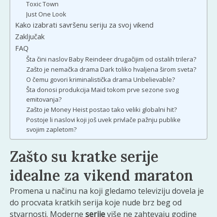
Toxic Town
Just One Look
Kako izabrati savršenu seriju za svoj vikend
Zaključak
FAQ
Šta čini naslov Baby Reindeer drugačijim od ostalih trilera?
Zašto je nemačka drama Dark toliko hvaljena širom sveta?
O čemu govori kriminalistička drama Unbelievable?
Šta donosi produkcija Maid tokom prve sezone svog
emitovanja?
Zašto je Money Heist postao tako veliki globalni hit?
Postoje li naslovi koji još uvek privlače pažnju publike
svojim zapletom?
Zašto su kratke serije
idealne za vikend maraton
Promena u načinu na koji gledamo televiziju dovela je
do procvata kratkih serija koje nude brz beg od
stvarnosti. Moderne
serije
više ne zahtevaju godine