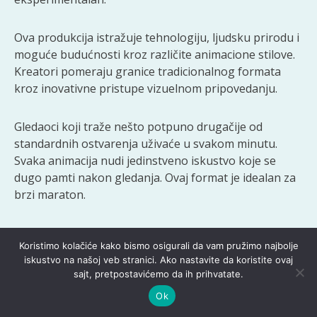
Ova produkcija istražuje tehnologiju, ljudsku prirodu i
moguće budućnosti kroz različite animacione stilove.
Kreatori pomeraju granice tradicionalnog formata
kroz inovativne pristupe vizuelnom pripovedanju.
Gledaoci koji traže nešto potpuno drugačije od
standardnih ostvarenja uživaće u svakom minutu.
Svaka animacija nudi jedinstveno iskustvo koje se
dugo pamti nakon gledanja. Ovaj format je idealan za
brzi maraton.
Maniac
Koristimo kolačiće kako bismo osigurali da vam pružimo najbolje
iskustvo na našoj veb stranici. Ako nastavite da koristite ovaj
sajt, pretpostavićemo da ih prihvatate.
Ok