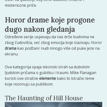
misteriozne priče.
Horor drame koje progone
dugo nakon gledanja
Određene serije uspevaju da nas drže budnima ne
zbog čudovišta, već zbog emocija koje izazivaju. Horor
drama
kao podžanr nudi mnogo više od puke jeze na
ekranu.
Ova kategorija spaja iskonski strah sa dubokim
ljudskim pričama o gubitku i traumi. Mike Flanagan
koristi ove strašne
elemente
kako bi istražio teme
koje rezonuju sa publikom.
The Haunting of Hill House