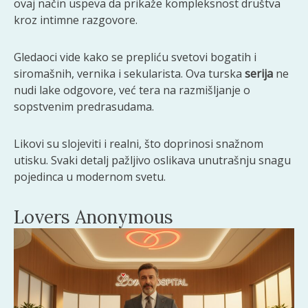
ovaj način uspeva da prikaže kompleksnost društva
kroz intimne razgovore.
Gledaoci vide kako se prepliću svetovi bogatih i
siromašnih, vernika i sekularista. Ova turska
serija
ne
nudi lake odgovore, već tera na razmišljanje o
sopstvenim predrasudama.
Likovi su slojeviti i realni, što doprinosi snažnom
utisku. Svaki detalj pažljivo oslikava unutrašnju snagu
pojedinca u modernom svetu.
Lovers Anonymous