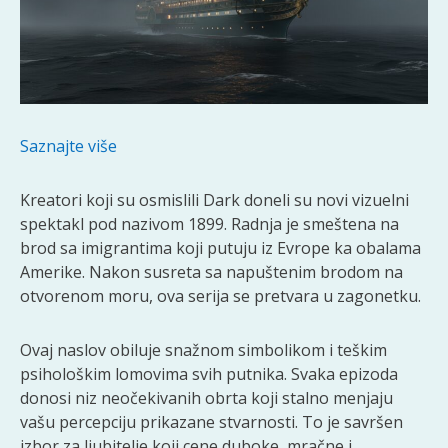
Saznajte više
Kreatori koji su osmislili Dark doneli su novi vizuelni
spektakl pod nazivom 1899. Radnja je smeštena na
brod sa imigrantima koji putuju iz Evrope ka obalama
Amerike. Nakon susreta sa napuštenim brodom na
otvorenom moru, ova serija se pretvara u zagonetku.
Ovaj naslov obiluje snažnom simbolikom i teškim
psihološkim lomovima svih putnika. Svaka epizoda
donosi niz neočekivanih obrta koji stalno menjaju
vašu percepciju prikazane stvarnosti. To je savršen
izbor za ljubitelje koji cene duboke, mračne i