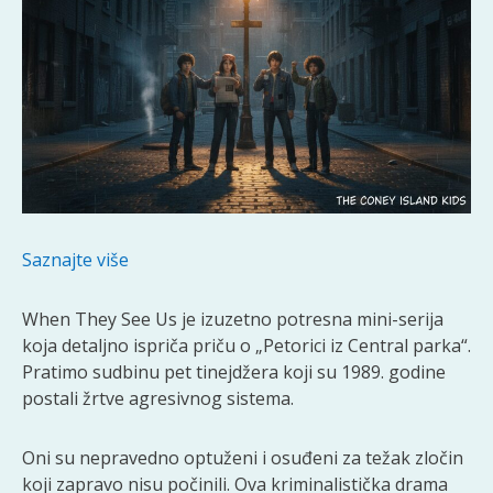
Saznajte više
When They See Us je izuzetno potresna mini-serija
koja detaljno ispriča priču o „Petorici iz Central parka“.
Pratimo sudbinu pet tinejdžera koji su 1989. godine
postali žrtve agresivnog sistema.
Oni su nepravedno optuženi i osuđeni za težak zločin
koji zapravo nisu počinili. Ova kriminalistička drama