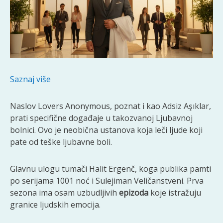
Saznaj više
Naslov Lovers Anonymous, poznat i kao Adsiz Aşıklar,
prati specifične događaje u takozvanoj Ljubavnoj
bolnici. Ovo je neobična ustanova koja leči ljude koji
pate od teške ljubavne boli.
Glavnu ulogu tumači Halit Ergenč, koga publika pamti
po serijama 1001 noć i Sulejiman Veličanstveni. Prva
sezona ima osam uzbudljivih
epizoda
koje istražuju
granice ljudskih emocija.