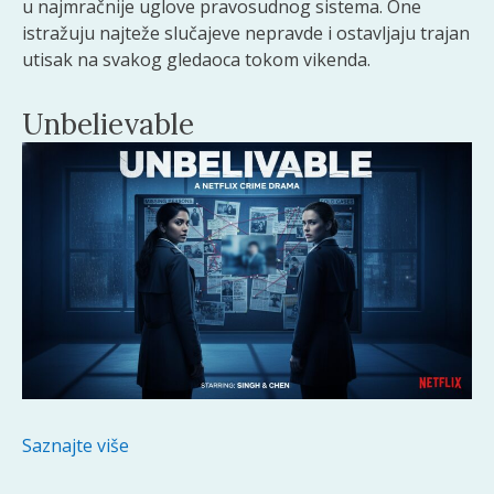
u najmračnije uglove pravosudnog sistema. One
istražuju najteže slučajeve nepravde i ostavljaju trajan
utisak na svakog gledaoca tokom vikenda.
Unbelievable
Saznajte više