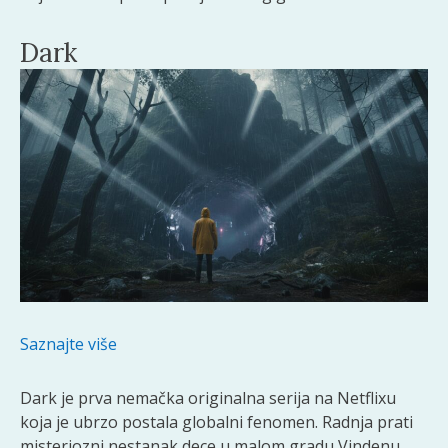
Dark
Saznajte više
Dark je prva nemačka originalna serija na Netflixu
koja je ubrzo postala globalni fenomen. Radnja prati
misteriozni nestanak dece u malom gradu Vindenu,