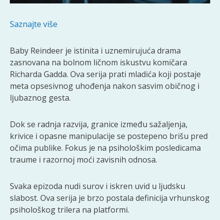
Saznajte više
Baby Reindeer je istinita i uznemirujuća drama
zasnovana na bolnom ličnom iskustvu komičara
Richarda Gadda. Ova serija prati mladića koji postaje
meta opsesivnog uhođenja nakon sasvim običnog i
ljubaznog gesta.
Dok se radnja razvija, granice između sažaljenja,
krivice i opasne manipulacije se postepeno brišu pred
očima publike. Fokus je na psihološkim posledicama
traume i razornoj moći zavisnih odnosa.
Svaka epizoda nudi surov i iskren uvid u ljudsku
slabost. Ova serija je brzo postala definicija vrhunskog
psihološkog trilera na platformi.