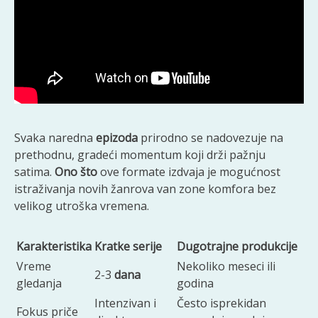
Svaka naredna
epizoda
prirodno se nadovezuje na
prethodnu, gradeći momentum koji drži pažnju
satima.
Ono što
ove formate izdvaja je mogućnost
istraživanja novih žanrova van zone komfora bez
velikog utroška vremena.
Karakteristika
Kratke serije
Dugotrajne produkcije
Vreme
Nekoliko meseci ili
2-3
dana
gledanja
godina
Intenzivan i
Često isprekidan
Fokus priče