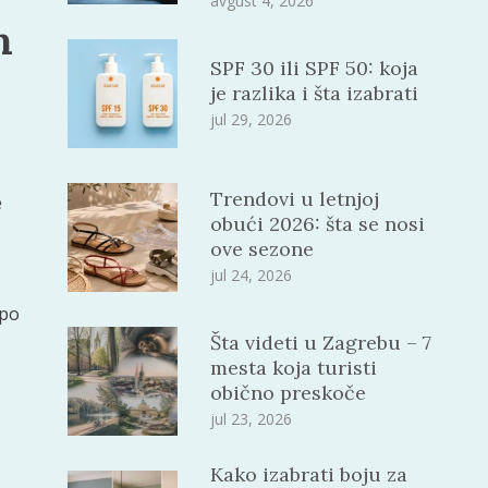
avgust 4, 2026
n
SPF 30 ili SPF 50: koja
je razlika i šta izabrati
jul 29, 2026
Trendovi u letnjoj
e
obući 2026: šta se nosi
ove sezone
jul 24, 2026
epo
Šta videti u Zagrebu – 7
mesta koja turisti
obično preskoče
jul 23, 2026
Kako izabrati boju za