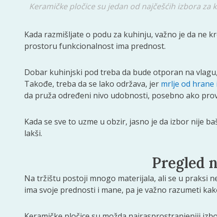
Keramičke pločice su jedan od najčešćih izbora za 
Kada razmišljate o podu za kuhinju, važno je da ne kr
prostoru funkcionalnost ima prednost.
Dobar kuhinjski pod treba da bude otporan na vlagu,
Takođe, treba da se lako održava, jer
mrlje od hrane
da pruža određeni nivo udobnosti, posebno ako provo
Kada se sve to uzme u obzir, jasno je da izbor nije b
lakši.
Pregled n
Na tržištu postoji mnogo materijala, ali se u praksi ne
ima svoje prednosti i mane, pa je važno razumeti ka
Keramičke pločice su možda najrasprostranjeniji izbo