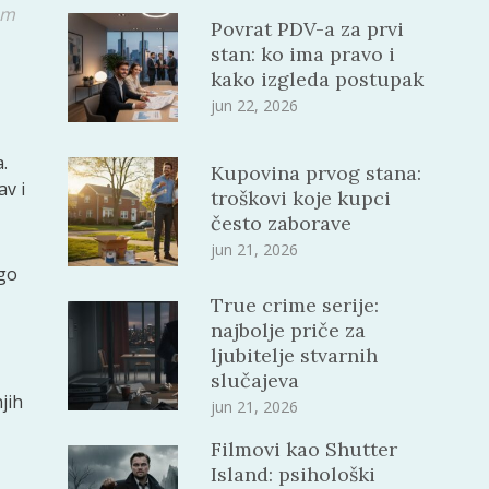
om
Povrat PDV-a za prvi
stan: ko ima pravo i
kako izgleda postupak
jun 22, 2026
.
Kupovina prvog stana:
av i
troškovi koje kupci
često zaborave
jun 21, 2026
ogo
True crime serije:
najbolje priče za
ljubitelje stvarnih
slučajeva
jih
jun 21, 2026
Filmovi kao Shutter
Island: psihološki