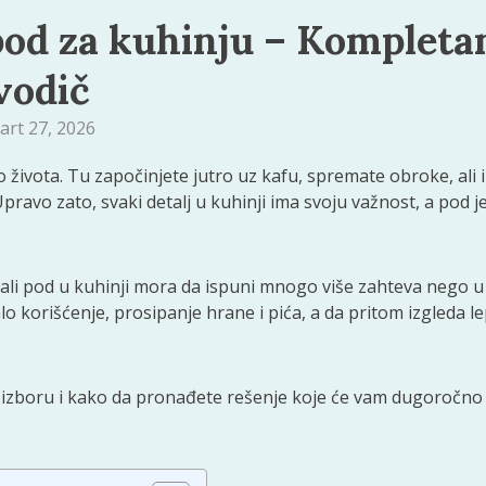
 pod za kuhinju – Kompleta
vodič
art 27, 2026
 života. Tu započinjete jutro uz kafu, spremate obroke, ali i
Upravo zato, svaki detalj u kuhinji ima svoju važnost, a pod j
 ali pod u kuhinji mora da ispuni mnogo više zahteva nego u
lo korišćenje, prosipanje hrane i pića, a da pritom izgleda l
i izboru i kako da pronađete rešenje koje će vam dugoročno