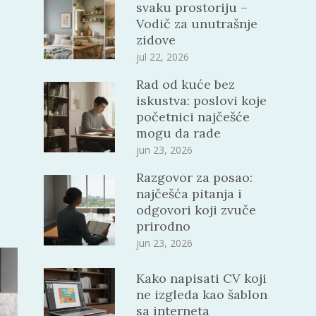
svaku prostoriju –
Vodič za unutrašnje
zidove
jul 22, 2026
Rad od kuće bez
iskustva: poslovi koje
početnici najčešće
mogu da rade
jun 23, 2026
Razgovor za posao:
najčešća pitanja i
odgovori koji zvuče
prirodno
jun 23, 2026
Kako napisati CV koji
ne izgleda kao šablon
sa interneta