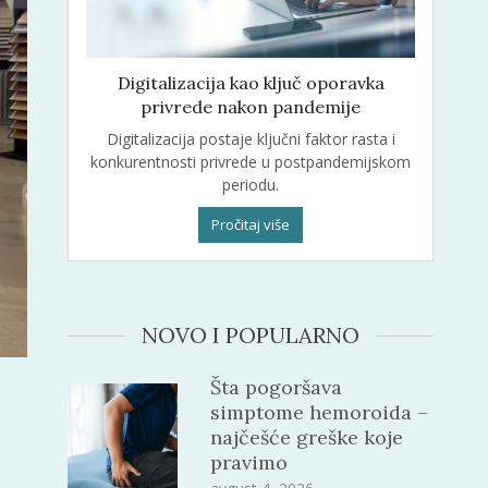
Digitalizacija kao ključ oporavka
privrede nakon pandemije
Digitalizacija postaje ključni faktor rasta i
konkurentnosti privrede u postpandemijskom
periodu.
Pročitaj više
NOVO I POPULARNO
Šta pogoršava
simptome hemoroida –
najčešće greške koje
pravimo