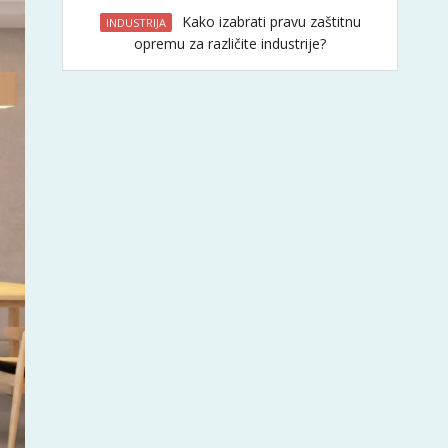
Kako izabrati pravu zaštitnu
INDUSTRIJA
opremu za različite industrije?