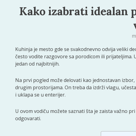
Kako izabrati idealan
m
Kuhinja je mesto gde se svakodnevno odvija veliki deo
često vodite razgovore sa porodicom ili prijateljima. 
jedan od najbitnijih.
Na prvi pogled može delovati kao jednostavan izbor,
drugim prostorijama. On treba da izdrži vlagu, učesta
i uklapa se u enterijer.
U ovom vodiču možete saznati šta je zaista važno pr
odgovarati.