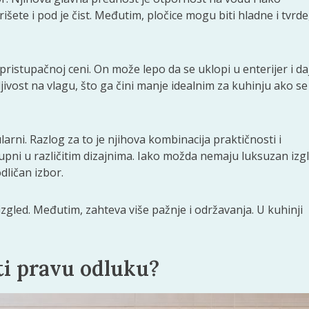
šete i pod je čist. Međutim, pločice mogu biti hladne i tvrde
 pristupačnoj ceni. On može lepo da se uklopi u enterijer i da
jivost na vlagu, što ga čini manje idealnim za kuhinju ako se
arni. Razlog za to je njihova kombinacija praktičnosti i
tupni u različitim dizajnima. Iako možda nemaju luksuzan izg
ličan izbor.
 izgled. Međutim, zahteva više pažnje i održavanja. U kuhinji
i pravu odluku?