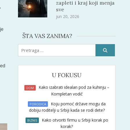
zapleti i kraj koji menja
,
sve
jun 20, 2026
je
ŠTA VAS ZANIMA?
Pretraži:
led
U FOKUSU
Kako izabrati idealan pod za kuhinju –
DOM
Kompletan vodič
Koju pomoć države mogu da
PORODICA
dobiju roditelji u Srbiji kada se rodi dete?
Kako otvoriti firmu u Srbiji korak po
BIZNIS
korak?