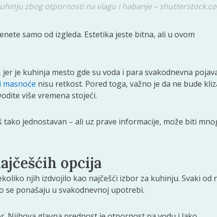
kuhinju zbog otpornosti na vlagu i habanje – shutterstock.c
enete samo od izgleda. Estetika jeste bitna, ali u ovom
 jer je kuhinja mesto gde su voda i para svakodnevna pojava
 i masnoće
nisu retkost. Pored toga, važno je da ne bude kliz
dite više vremena stojeći.
aš tako jednostavan – ali uz prave informacije, može biti mn
ajčešćih opcija
koliko njih izdvojilo kao najčešći izbor za kuhinju. Svaki od n
ko se ponašaju u svakodnevnoj upotrebi.
r. Njihova glavna prednost je otpornost na vodu i lako