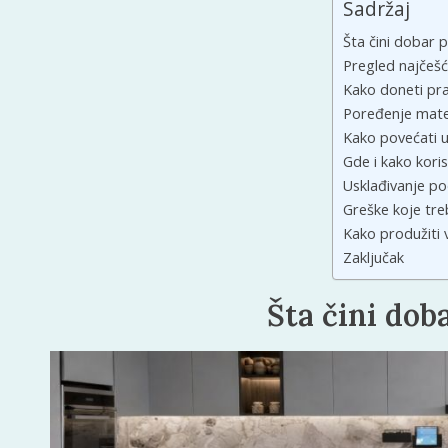
Sadržaj
Šta čini dobar 
Pregled najčešć
Kako doneti pr
Poređenje mater
Kako povećati u
Gde i kako kori
Usklađivanje po
Greške koje tre
Kako produžiti 
Zaključak
Šta čini dob