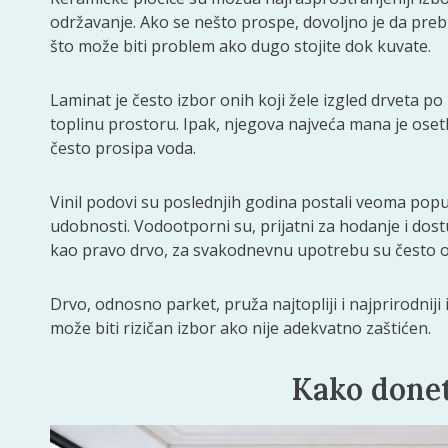
održavanje. Ako se nešto prospe, dovoljno je da prebri
što može biti problem ako dugo stojite dok kuvate.
Laminat je često izbor onih koji žele izgled drveta po
toplinu prostoru. Ipak, njegova najveća mana je osetl
često prosipa voda.
Vinil podovi su poslednjih godina postali veoma popul
udobnosti. Vodootporni su, prijatni za hodanje i dos
kao pravo drvo, za svakodnevnu upotrebu su često od
Drvo, odnosno parket, pruža najtopliji i najprirodniji
može biti rizičan izbor ako nije adekvatno zaštićen.
Kako donet