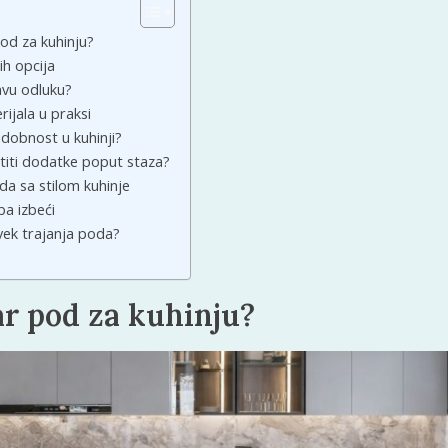
pod za kuhinju?
ih opcija
avu odluku?
ijala u praksi
dobnost u kuhinji?
stiti dodatke poput staza?
da sa stilom kuhinje
ba izbeći
vek trajanja poda?
ar pod za kuhinju?