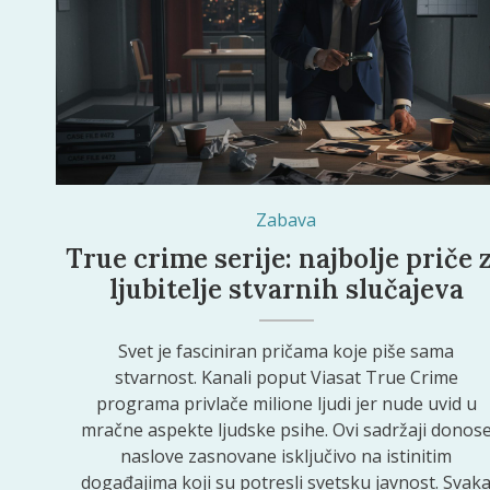
Zabava
True crime serije: najbolje priče 
ljubitelje stvarnih slučajeva
Svet je fasciniran pričama koje piše sama
stvarnost. Kanali poput Viasat True Crime
programa privlače milione ljudi jer nude uvid u
mračne aspekte ljudske psihe. Ovi sadržaji donos
naslove zasnovane isključivo na istinitim
događajima koji su potresli svetsku javnost. Svak