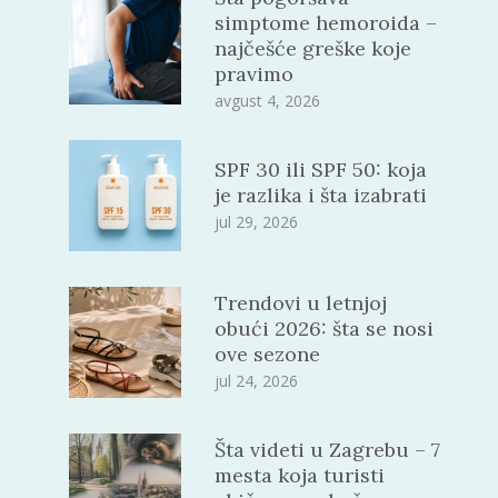
simptome hemoroida –
najčešće greške koje
pravimo
avgust 4, 2026
SPF 30 ili SPF 50: koja
je razlika i šta izabrati
jul 29, 2026
Trendovi u letnjoj
obući 2026: šta se nosi
ove sezone
jul 24, 2026
Šta videti u Zagrebu – 7
mesta koja turisti