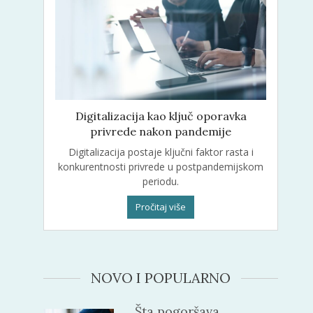
Digitalizacija kao ključ oporavka
privrede nakon pandemije
Digitalizacija postaje ključni faktor rasta i
konkurentnosti privrede u postpandemijskom
periodu.
Pročitaj više
NOVO I POPULARNO
Šta pogoršava