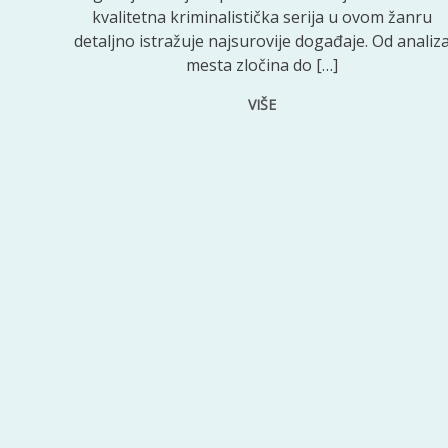
kvalitetna kriminalistička serija u ovom žanru
detaljno istražuje najsurovije događaje. Od analiz
mesta zločina do […]
VIŠE