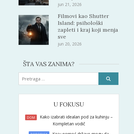
jun 21, 2026
Filmovi kao Shutter
Island: psihološki
zapleti i kraj koji menja
sve
jun 20, 2026
ŠTA VAS ZANIMA?
Pretraži:
U FOKUSU
Kako izabrati idealan pod za kuhinju –
DOM
Kompletan vodič
Koju pomoć države mogu da