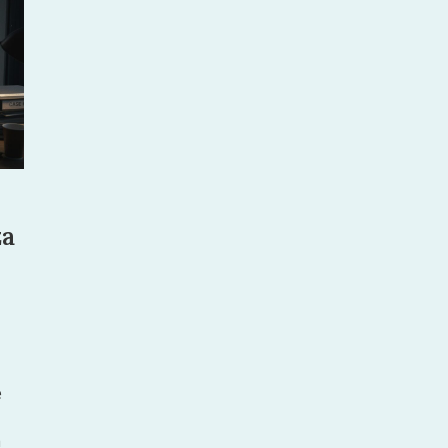
za
e
a