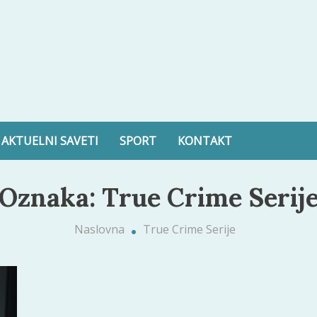
ltura, zdravlje i još mnogo toga
AKTUELNI SAVETI
SPORT
KONTAKT
Oznaka:
True Crime Serij
Naslovna
True Crime Serije