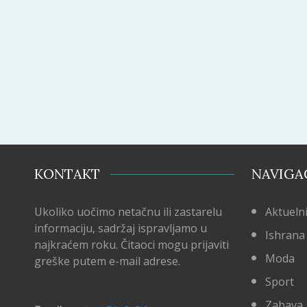
KONTAKT
NAVIGA
Ukoliko uočimo netačnu ili zastarelu
Aktuelni
informaciju, sadržaj ispravljamo u
Ishrana
najkraćem roku. Čitaoci mogu prijaviti
Moda
greške putem e-mail adrese.
Sport
Zabava