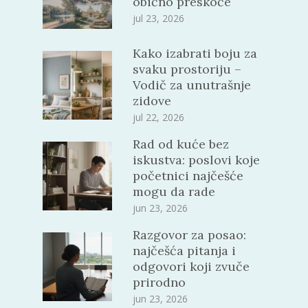
obično preskoče
jul 23, 2026
Kako izabrati boju za
svaku prostoriju –
Vodič za unutrašnje
zidove
jul 22, 2026
Rad od kuće bez
iskustva: poslovi koje
početnici najčešće
mogu da rade
jun 23, 2026
Razgovor za posao:
najčešća pitanja i
odgovori koji zvuče
prirodno
jun 23, 2026