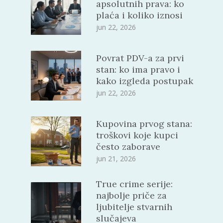
apsolutnih prava: ko
plaća i koliko iznosi
jun 22, 2026
Povrat PDV-a za prvi
stan: ko ima pravo i
kako izgleda postupak
jun 22, 2026
Kupovina prvog stana:
troškovi koje kupci
često zaborave
jun 21, 2026
True crime serije:
najbolje priče za
ljubitelje stvarnih
slučajeva