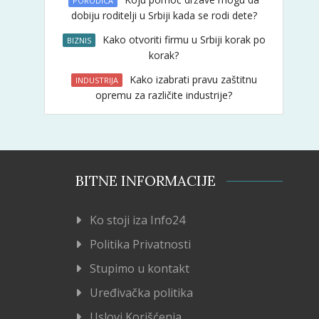
PORODICA
dobiju roditelji u Srbiji kada se rodi dete?
Kako otvoriti firmu u Srbiji korak po
BIZNIS
korak?
Kako izabrati pravu zaštitnu
INDUSTRIJA
opremu za različite industrije?
BITNE INFORMACIJE
Ko stoji iza Info24
Politika Privatnosti
Stupimo u kontakt
Uređivačka politika
Uslovi Korišćenja