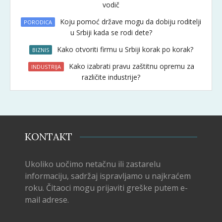
vodič
Koju pomoć države mogu da dobiju roditelji
PORODICA
u Srbiji kada se rodi dete?
Kako otvoriti firmu u Srbiji korak po korak?
BIZNIS
Kako izabrati pravu zaštitnu opremu za
INDUSTRIJA
različite industrije?
KONTAKT
Ukoliko uočimo netačnu ili zastarelu
informaciju, sadržaj ispravljamo u najkraćem
roku. Čitaoci mogu prijaviti greške putem e-
mail adrese.