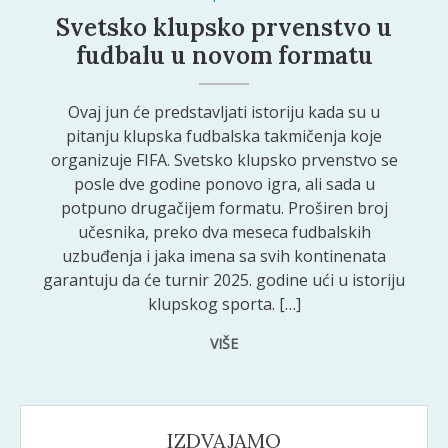
Svetsko klupsko prvenstvo u
fudbalu u novom formatu
Ovaj jun će predstavljati istoriju kada su u
pitanju klupska fudbalska takmičenja koje
organizuje FIFA. Svetsko klupsko prvenstvo se
posle dve godine ponovo igra, ali sada u
potpuno drugačijem formatu. Proširen broj
učesnika, preko dva meseca fudbalskih
uzbuđenja i jaka imena sa svih kontinenata
garantuju da će turnir 2025. godine ući u istoriju
klupskog sporta. […]
VIŠE
IZDVAJAMO