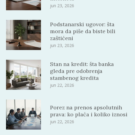
jun 23, 2026
Podstanarski ugovor: šta
mora da piše da biste bili
zaštićeni
jun 23, 2026
Stan na kredit: šta banka
gleda pre odobrenja
stambenog kredita
jun 22, 2026
Porez na prenos apsolutnih
prava: ko plaća i koliko iznosi
jun 22, 2026