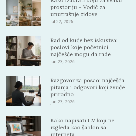
Kako izabrati boju za svaku
prostoriju – Vodič za
unutrašnje zidove
jul 22, 2026
Rad od kuće bez iskustva:
poslovi koje početnici
najčešće mogu da rade
jun 23, 2026
Razgovor za posao: najčešća
pitanja i odgovori koji zvuče
prirodno
jun 23, 2026
Kako napisati CV koji ne
izgleda kao šablon sa
interneta