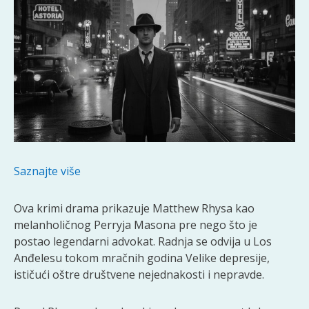
Saznajte više
Ova krimi drama prikazuje Matthew Rhysa kao
melanholičnog Perryja Masona pre nego što je
postao legendarni advokat. Radnja se odvija u Los
Anđelesu tokom mračnih godina Velike depresije,
ističući oštre društvene nejednakosti i nepravde.