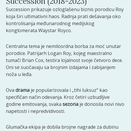
Succession (2018-2023)
Succession prikazuje ozloglašenu biznis porodicu Roy
koja širi ultimativni haos. Radnja prati dešavanja oko
kontrolisanja međunarodnog medijskog
konglomerata Waystar Royco.
Centralna tema je nemilosrdna borba za moć unutar
porodice. Patrijarh Logan Roy, kojeg maestralno
tumači Brian Cox, testira lojalnost svoje četvoro dece.
Oni se suočavaju sa brojnim izdajama i zabijanjem
noža u leđa.
Ova
drama
je popularizovala i „tihi luksuz“ kao
specifičan način odevanja. Kroz četiri uzbudljive
godine emitovanja, svaka
sezona
je donosila novi nivo
napetosti i nepredvidivosti.
Glumačka ekipa je dobila brojne nagrade za dubinu