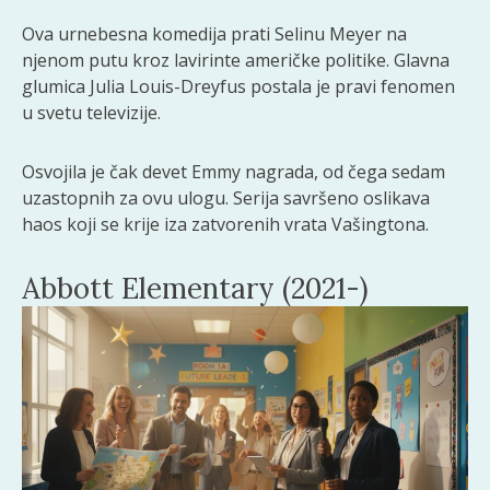
Ova urnebesna komedija prati Selinu Meyer na
njenom putu kroz lavirinte američke politike. Glavna
glumica Julia Louis-Dreyfus postala je pravi fenomen
u svetu televizije.
Osvojila je čak devet Emmy nagrada, od čega sedam
uzastopnih za ovu ulogu. Serija savršeno oslikava
haos koji se krije iza zatvorenih vrata Vašingtona.
Abbott Elementary (2021-)