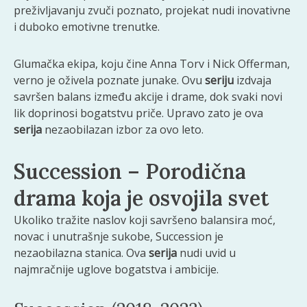
preživljavanju zvuči poznato, projekat nudi inovativne
i duboko emotivne trenutke.
Glumačka ekipa, koju čine Anna Torv i Nick Offerman,
verno je oživela poznate junake. Ovu
seriju
izdvaja
savršen balans između akcije i drame, dok svaki novi
lik doprinosi bogatstvu priče. Upravo zato je ova
serija
nezaobilazan izbor za ovo leto.
Succession – Porodična
drama koja je osvojila svet
Ukoliko tražite naslov koji savršeno balansira moć,
novac i unutrašnje sukobe, Succession je
nezaobilazna stanica. Ova
serija
nudi uvid u
najmračnije uglove bogatstva i ambicije.