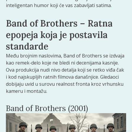
inteligentan humor koji će vas zabavljati satima.
Band of Brothers – Ratna
epopeja koja je postavila
standarde
Među brojnim naslovima, Band of Brothers se izdvaja
kao remek-delo koje ne bledi ni decenijama kasnije.
Ova produkcija nudi nivo detalja koji se retko viđa čak
i kod najskupljih ratnih filmova današnjice. Gledaoci
dobijaju uvid u surovu realnost fronta kroz vrhunsku
kameru i montažu.
Band of Brothers (2001)