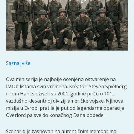
Saznaj više
Ova miniserija je najbolje ocenjeno ostvarenje na
IMDb listama svih vremena. Kreatori Steven Spielberg
i Tom Hanks oživeli su 2001. godine priču o 101.
vazdušno-desantnoj diviziji američke vojske. Njihova
misija u Evropi pratila je put od legendarne operacije
Overlord pa sve do konačnog Dana pobede.
Scenario je zasnovan na autentičnim memoarima