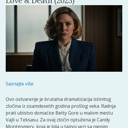
Love & Death (2023)
Saznajte više
Ovo ostvarenje je brutalna dramatizacija istinitog
zločina iz osamdesetih godina prošlog veka. Radnja
prati ubistvo domaćice Betty Gore u malom mestu
Vajli u Teksasu. Za ovaj zločin optužena je Candy
Montgomery, koja je bila u tajnoj vezi sa njenim