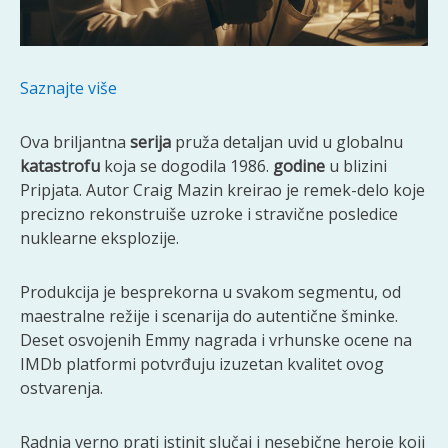
Saznajte više
Ova briljantna
serija
pruža detaljan uvid u globalnu
katastrofu
koja se dogodila 1986.
godine
u blizini
Pripjata. Autor Craig Mazin kreirao je remek-delo koje
precizno rekonstruiše uzroke i stravične posledice
nuklearne eksplozije.
Produkcija je besprekorna u svakom segmentu, od
maestralne režije i scenarija do autentične šminke.
Deset osvojenih Emmy nagrada i vrhunske ocene na
IMDb platformi potvrđuju izuzetan kvalitet ovog
ostvarenja.
Radnja verno prati istinit slučaj i nesebične heroje koji