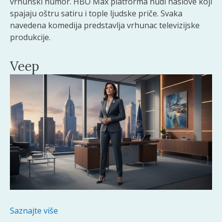
vrhunski humor. HBO Max platforma nudi naslove koji
spajaju oštru satiru i tople ljudske priče. Svaka
navedena komedija predstavlja vrhunac televizijske
produkcije.
Veep
Saznajte više