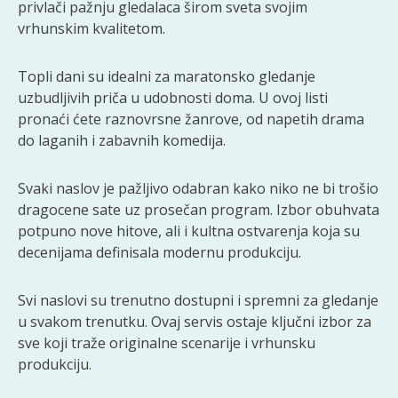
privlači pažnju gledalaca širom sveta svojim
vrhunskim kvalitetom.
Topli dani su idealni za maratonsko gledanje
uzbudljivih priča u udobnosti doma. U ovoj listi
pronaći ćete raznovrsne žanrove, od napetih drama
do laganih i zabavnih komedija.
Svaki naslov je pažljivo odabran kako niko ne bi trošio
dragocene sate uz prosečan program. Izbor obuhvata
potpuno nove hitove, ali i kultna ostvarenja koja su
decenijama definisala modernu produkciju.
Svi naslovi su trenutno dostupni i spremni za gledanje
u svakom trenutku. Ovaj servis ostaje ključni izbor za
sve koji traže originalne scenarije i vrhunsku
produkciju.