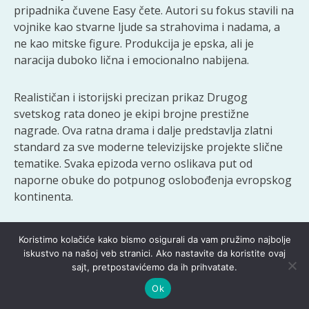
pripadnika čuvene Easy čete. Autori su fokus stavili na
vojnike kao stvarne ljude sa strahovima i nadama, a
ne kao mitske figure. Produkcija je epska, ali je
naracija duboko lična i emocionalno nabijena.
Realističan i istorijski precizan prikaz Drugog
svetskog rata doneo je ekipi brojne prestižne
nagrade. Ova ratna drama i dalje predstavlja zlatni
standard za sve moderne televizijske projekte slične
tematike. Svaka epizoda verno oslikava put od
naporne obuke do potpunog oslobođenja evropskog
kontinenta.
Generation Kill – Brutalna
Koristimo kolačiće kako bismo osigurali da vam pružimo najbolje
iskustvo na našoj veb stranici. Ako nastavite da koristite ovaj
realnost moderne ratne
sajt, pretpostavićemo da ih prihvatate.
zone
Ok