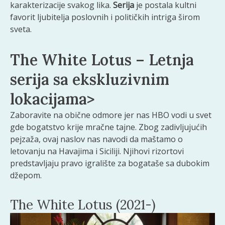
karakterizacije svakog lika.
Serija
je postala kultni
favorit ljubitelja poslovnih i političkih intriga širom
sveta.
The White Lotus – Letnja
serija sa ekskluzivnim
lokacijama>
Zaboravite na obične odmore jer nas HBO vodi u svet
gde bogatstvo krije mračne tajne. Zbog zadivljujućih
pejzaža, ovaj naslov nas navodi da maštamo o
letovanju na Havajima i Siciliji. Njihovi rizortovi
predstavljaju pravo igralište za bogataše sa dubokim
džepom.
The White Lotus (2021-)