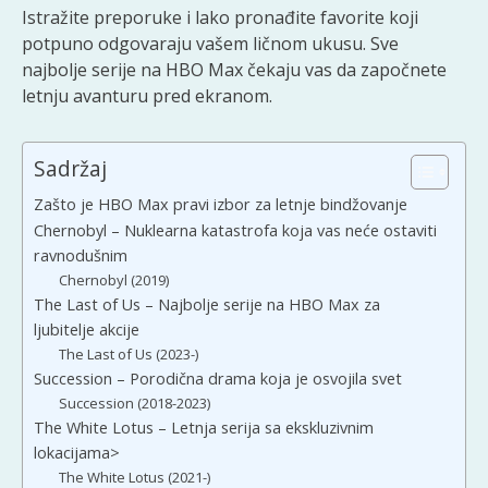
Istražite preporuke i lako pronađite favorite koji
potpuno odgovaraju vašem ličnom ukusu. Sve
najbolje serije na HBO Max čekaju vas da započnete
letnju avanturu pred ekranom.
Sadržaj
Zašto je HBO Max pravi izbor za letnje bindžovanje
Chernobyl – Nuklearna katastrofa koja vas neće ostaviti
ravnodušnim
Chernobyl (2019)
The Last of Us – Najbolje serije na HBO Max za
ljubitelje akcije
The Last of Us (2023-)
Succession – Porodična drama koja je osvojila svet
Succession (2018-2023)
The White Lotus – Letnja serija sa ekskluzivnim
lokacijama>
The White Lotus (2021-)