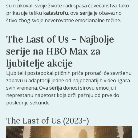
su rizikovali svoje živote radi spasa čovečanstva. Iako
prikazuje tešku
katastrofu
, ova
serija
je obavezno
štivo zbog svoje neverovatne emocionalne težine.
The Last of Us – Najbolje
serije na HBO Max za
ljubitelje akcije
Ljubitelji postapokaliptičnih priča pronaći će savršenu
zabavu u adaptaciji jedne od najpoznatijih video-igara
svih vremena. Ova
serija
donosi sirovu emociju i
neprestanu napetost koja drži pažnju od prve do
poslednje sekunde.
The Last of Us (2023-)