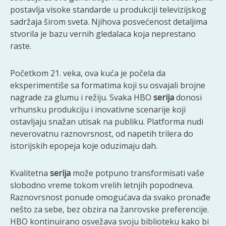
postavlja visoke standarde u produkciji televizijskog
sadržaja širom sveta. Njihova posvećenost detaljima
stvorila je bazu vernih gledalaca koja neprestano
raste.
Početkom 21. veka, ova kuća je počela da
eksperimentiše sa formatima koji su osvajali brojne
nagrade za glumu i režiju. Svaka HBO
serija
donosi
vrhunsku produkciju i inovativne scenarije koji
ostavljaju snažan utisak na publiku. Platforma nudi
neverovatnu raznovrsnost, od napetih trilera do
istorijskih epopeja koje oduzimaju dah.
Kvalitetna
serija
može potpuno transformisati vaše
slobodno vreme tokom vrelih letnjih popodneva.
Raznovrsnost ponude omogućava da svako pronađe
nešto za sebe, bez obzira na žanrovske preferencije.
HBO kontinuirano osvežava svoju biblioteku kako bi