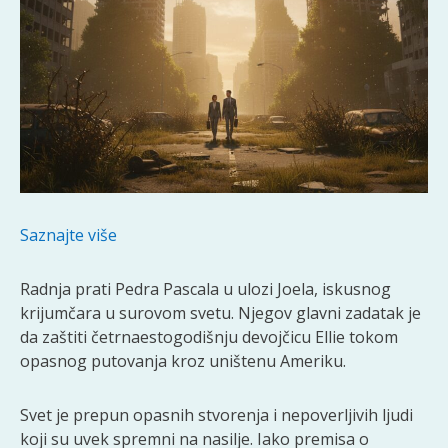
Saznajte više
Radnja prati Pedra Pascala u ulozi Joela, iskusnog
krijumčara u surovom svetu. Njegov glavni zadatak je
da zaštiti četrnaestogodišnju devojčicu Ellie tokom
opasnog putovanja kroz uništenu Ameriku.
Svet je prepun opasnih stvorenja i nepoverljivih ljudi
koji su uvek spremni na nasilje. Iako premisa o