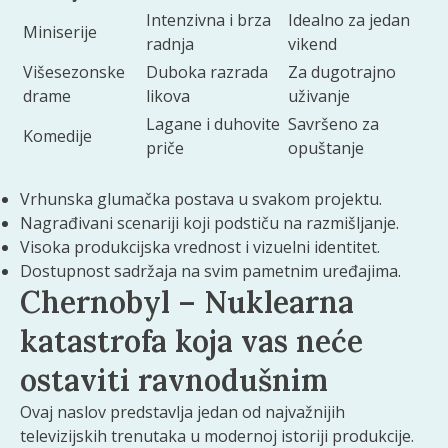
Intenzivna i brza
Idealno za jedan
Miniserije
radnja
vikend
Višesezonske
Duboka razrada
Za dugotrajno
drame
likova
uživanje
Lagane i duhovite
Savršeno za
Komedije
priče
opuštanje
Vrhunska glumačka postava u svakom projektu.
Nagrađivani scenariji koji podstiču na razmišljanje.
Visoka produkcijska vrednost i vizuelni identitet.
Dostupnost sadržaja na svim pametnim uređajima.
Chernobyl – Nuklearna
katastrofa koja vas neće
ostaviti ravnodušnim
Ovaj naslov predstavlja jedan od najvažnijih
televizijskih trenutaka u modernoj istoriji produkcije.