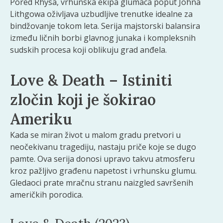
Pored Rhysa, vrhunska ekipa glumaca poput Johna
Lithgowa oživljava uzbudljive trenutke idealne za
bindžovanje tokom leta. Serija majstorski balansira
između ličnih borbi glavnog junaka i kompleksnih
sudskih procesa koji oblikuju grad anđela.
Love & Death – Istiniti
zločin koji je šokirao
Ameriku
Kada se miran život u malom gradu pretvori u
neočekivanu tragediju, nastaju priče koje se dugo
pamte. Ova serija donosi upravo takvu atmosferu
kroz pažljivo građenu napetost i vrhunsku glumu.
Gledaoci prate mračnu stranu naizgled savršenih
američkih porodica.