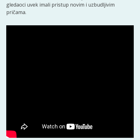
gledaoci uvek imali pristup novim i uzbudljivim
pričama.