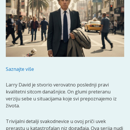
Saznajte više
Larry David je stvorio verovatno poslednji pravi
kvalitetni sitcom današnjice. On glumi preteranu
verziju sebe u situacijama koje svi prepoznajemo iz
života.
Trivijalni detalji svakodnevice u ovoj priči uvek
prerastu u katastrofalan niz događaja. Ova serija nudi