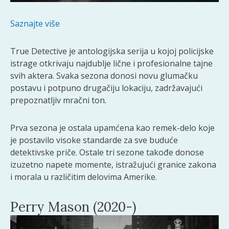
Saznajte više
True Detective je antologijska serija u kojoj policijske
istrage otkrivaju najdublje lične i profesionalne tajne
svih aktera. Svaka sezona donosi novu glumačku
postavu i potpuno drugačiju lokaciju, zadržavajući
prepoznatljiv mračni ton.
Prva sezona je ostala upamćena kao remek-delo koje
je postavilo visoke standarde za sve buduće
detektivske priče. Ostale tri sezone takođe donose
izuzetno napete momente, istražujući granice zakona
i morala u različitim delovima Amerike.
Perry Mason (2020-)