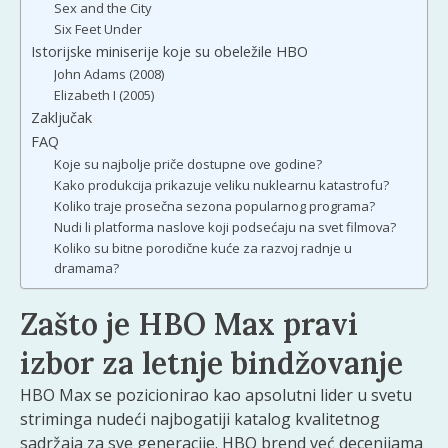
Sex and the City
Six Feet Under
Istorijske miniserije koje su obeležile HBO
John Adams (2008)
Elizabeth I (2005)
Zaključak
FAQ
Koje su najbolje priče dostupne ove godine?
Kako produkcija prikazuje veliku nuklearnu katastrofu?
Koliko traje prosečna sezona popularnog programa?
Nudi li platforma naslove koji podsećaju na svet filmova?
Koliko su bitne porodične kuće za razvoj radnje u
dramama?
Zašto je HBO Max pravi
izbor za letnje bindžovanje
HBO Max se pozicionirao kao apsolutni lider u svetu
striminga nudeći najbogatiji katalog kvalitetnog
sadržaja za sve generacije. HBO brend već decenijama