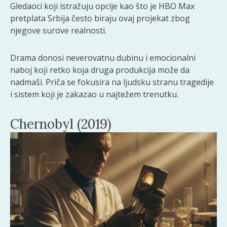
Gledaoci koji istražuju opcije kao što je HBO Max
pretplata Srbija često biraju ovaj projekat zbog
njegove surove realnosti.
Drama donosi neverovatnu dubinu i emocionalni
naboj koji retko koja druga produkcija može da
nadmaši. Priča se fokusira na ljudsku stranu tragedije
i sistem koji je zakazao u najtežem trenutku.
Chernobyl (2019)