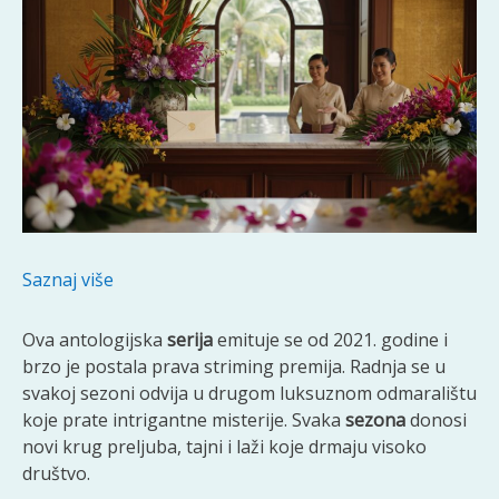
Saznaj više
Ova antologijska
serija
emituje se od 2021. godine i
brzo je postala prava striming premija. Radnja se u
svakoj sezoni odvija u drugom luksuznom odmaralištu
koje prate intrigantne misterije. Svaka
sezona
donosi
novi krug preljuba, tajni i laži koje drmaju visoko
društvo.