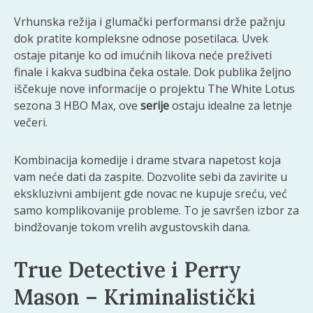
Vrhunska režija i glumački performansi drže pažnju
dok pratite kompleksne odnose posetilaca. Uvek
ostaje pitanje ko od imućnih likova neće preživeti
finale i kakva sudbina čeka ostale. Dok publika željno
iščekuje nove informacije o projektu The White Lotus
sezona 3 HBO Max, ove
serije
ostaju idealne za letnje
večeri.
Kombinacija komedije i drame stvara napetost koja
vam neće dati da zaspite. Dozvolite sebi da zavirite u
ekskluzivni ambijent gde novac ne kupuje sreću, već
samo komplikovanije probleme. To je savršen izbor za
bindžovanje tokom vrelih avgustovskih dana.
True Detective i Perry
Mason – Kriminalistički