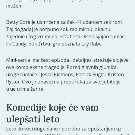
mužem.
Betty Gore je usmrćena sa čak 41 udarcem sekirom.
Taj događaj je potpuno šokirao mirnu lokalnu
zajednicu tog vremena. Elizabeth Olsen sjajno tumači
lik Candy, dok žrtvu igra poznata Lily Rabe.
Mini-serija ima šest epizoda i detaljno istražuje slojeve
ove kompleksne tragedije. Pored glavnih glumica,
uloge tumače i Jesse Plemons, Patrick Fugit i Kristen
Rytter. Ovo je obavezna preporuka za sve ljubitelje
true crime žanra.
Komedije koje će vam
ulepšati leto
Leto donosi duge dane i potrebu za opuštanjem uz