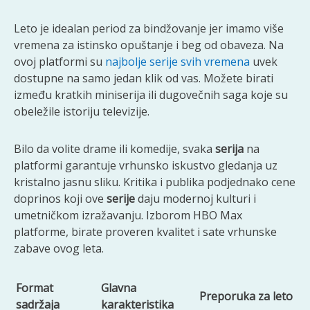
Leto je idealan period za bindžovanje jer imamo više
vremena za istinsko opuštanje i beg od obaveza. Na
ovoj platformi su
najbolje serije svih vremena
uvek
dostupne na samo jedan klik od vas. Možete birati
između kratkih miniserija ili dugovečnih saga koje su
obeležile istoriju televizije.
Bilo da volite drame ili komedije, svaka
serija
na
platformi garantuje vrhunsko iskustvo gledanja uz
kristalno jasnu sliku. Kritika i publika podjednako cene
doprinos koji ove
serije
daju modernoj kulturi i
umetničkom izražavanju. Izborom HBO Max
platforme, birate proveren kvalitet i sate vrhunske
zabave ovog leta.
Format
Glavna
Preporuka za leto
sadržaja
karakteristika