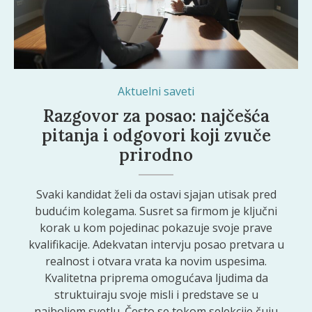
Aktuelni saveti
Razgovor za posao: najčešća
pitanja i odgovori koji zvuče
prirodno
Svaki kandidat želi da ostavi sjajan utisak pred
budućim kolegama. Susret sa firmom je ključni
korak u kom pojedinac pokazuje svoje prave
kvalifikacije. Adekvatan intervju posao pretvara u
realnost i otvara vrata ka novim uspesima.
Kvalitetna priprema omogućava ljudima da
struktuiraju svoje misli i predstave se u
najboljem svetlu. Često se tokom selekcije čuju