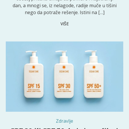
dan, a mnogi se, iz nelagode, radije muče u tišini
nego da potraže rešenje. Istini na […]
VIŠE
Zdravlje