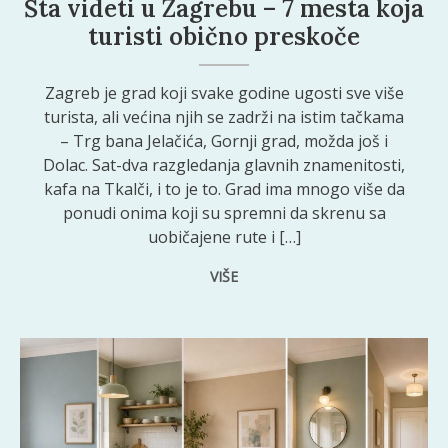
Šta videti u Zagrebu – 7 mesta koja
turisti obično preskoče
Zagreb je grad koji svake godine ugosti sve više
turista, ali većina njih se zadrži na istim tačkama
– Trg bana Jelačića, Gornji grad, možda još i
Dolac. Sat-dva razgledanja glavnih znamenitosti,
kafa na Tkalči, i to je to. Grad ima mnogo više da
ponudi onima koji su spremni da skrenu sa
uobičajene rute i […]
VIŠE