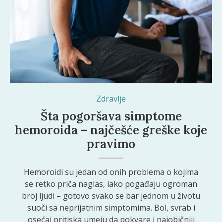
Zdravlje
Šta pogoršava simptome
hemoroida – najčešće greške koje
pravimo
Hemoroidi su jedan od onih problema o kojima
se retko priča naglas, iako pogađaju ogroman
broj ljudi – gotovo svako se bar jednom u životu
suoči sa neprijatnim simptomima. Bol, svrab i
osećaj pritiska umeju da pokvare i najobičniji