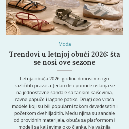
Moda
Trendovi u letnjoj obući 2026: šta
se nosi ove sezone
Letnja obuća 2026. godine donosi mnogo
različitih pravaca. Jedan deo ponude oslanja se
na jednostavne sandale sa tankim kaiševima,
ravne papuče i lagane patike. Drugi deo vraća
modele koji su bili popularni tokom devedesetih i
početkom dvehiljaditih. Među njima su sandale
od providnih materijala, obuća sa platformom i
modeli sa kaiševima oko članka. Najvažnija