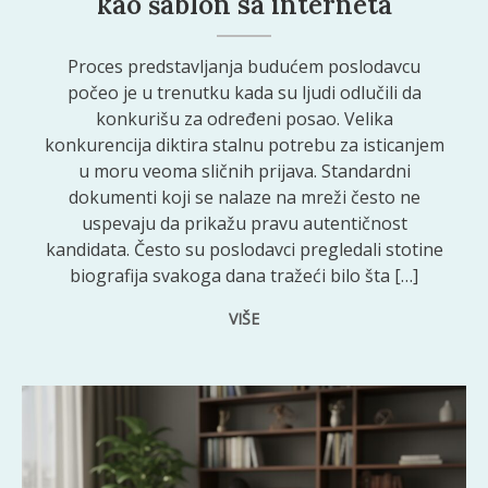
kao šablon sa interneta
Proces predstavljanja budućem poslodavcu
počeo je u trenutku kada su ljudi odlučili da
konkurišu za određeni posao. Velika
konkurencija diktira stalnu potrebu za isticanjem
u moru veoma sličnih prijava. Standardni
dokumenti koji se nalaze na mreži često ne
uspevaju da prikažu pravu autentičnost
kandidata. Često su poslodavci pregledali stotine
biografija svakoga dana tražeći bilo šta […]
VIŠE