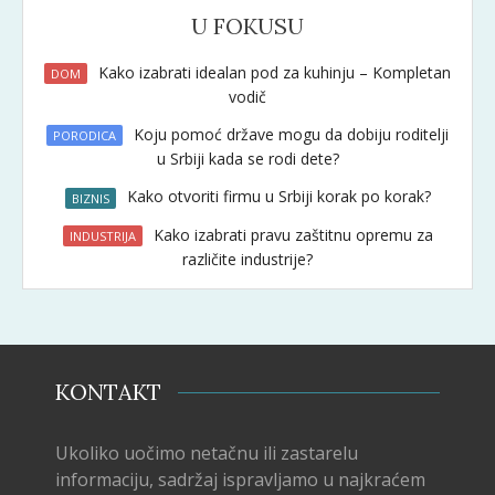
U FOKUSU
Kako izabrati idealan pod za kuhinju – Kompletan
DOM
vodič
Koju pomoć države mogu da dobiju roditelji
PORODICA
u Srbiji kada se rodi dete?
Kako otvoriti firmu u Srbiji korak po korak?
BIZNIS
Kako izabrati pravu zaštitnu opremu za
INDUSTRIJA
različite industrije?
KONTAKT
Ukoliko uočimo netačnu ili zastarelu
informaciju, sadržaj ispravljamo u najkraćem