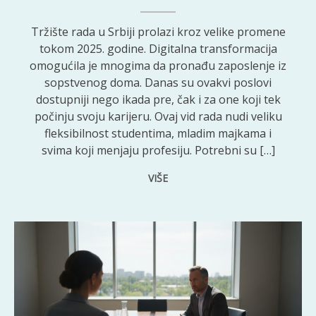
Tržište rada u Srbiji prolazi kroz velike promene
tokom 2025. godine. Digitalna transformacija
omogućila je mnogima da pronađu zaposlenje iz
sopstvenog doma. Danas su ovakvi poslovi
dostupniji nego ikada pre, čak i za one koji tek
počinju svoju karijeru. Ovaj vid rada nudi veliku
fleksibilnost studentima, mladim majkama i
svima koji menjaju profesiju. Potrebni su […]
VIŠE