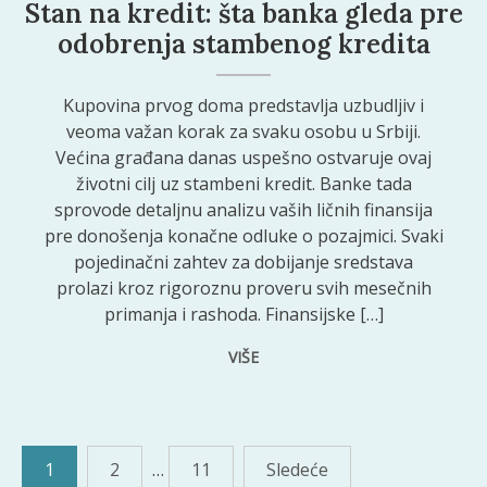
Stan na kredit: šta banka gleda pre
odobrenja stambenog kredita
Kupovina prvog doma predstavlja uzbudljiv i
veoma važan korak za svaku osobu u Srbiji.
Većina građana danas uspešno ostvaruje ovaj
životni cilj uz stambeni kredit. Banke tada
sprovode detaljnu analizu vaših ličnih finansija
pre donošenja konačne odluke o pozajmici. Svaki
pojedinačni zahtev za dobijanje sredstava
prolazi kroz rigoroznu proveru svih mesečnih
primanja i rashoda. Finansijske […]
VIŠE
Paginacija
1
2
…
11
Sledeće