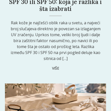
SPF 30 ili SPF 50: koja je razlika i
šta izabrati
Rak kože je najčešći oblik raka u svetu, a najveći
broj slučajeva direktno je povezan sa izlaganjem
UV zračenju. Uprkos tome, veliki broj ljudi i dalje
bira zaštitni faktor nasumično, po navici ili po
tome šta je ostalo od prošlog leta. Razlika
između SPF 30 i SPF 50 na prvi pogled deluje kao
sitnica od […]
VIŠE