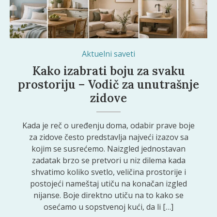
Ista nijansa može izgledati drugačije u svakoj prostoriji zbog prirodnog svetla, veštačkog osvetljenja i boje nameštaja.
Aktuelni saveti
Kako izabrati boju za svaku
prostoriju – Vodič za unutrašnje
zidove
Kada je reč o uređenju doma, odabir prave boje
za zidove često predstavlja najveći izazov sa
kojim se susrećemo. Naizgled jednostavan
zadatak brzo se pretvori u niz dilema kada
shvatimo koliko svetlo, veličina prostorije i
postojeći nameštaj utiču na konačan izgled
nijanse. Boje direktno utiču na to kako se
osećamo u sopstvenoj kući, da li […]