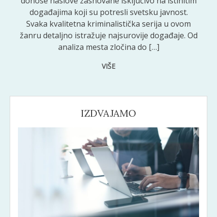
donose naslove zasnovane isključivo na istinitim
događajima koji su potresli svetsku javnost.
Svaka kvalitetna kriminalistička serija u ovom
žanru detaljno istražuje najsurovije događaje. Od
analiza mesta zločina do […]
VIŠE
IZDVAJAMO