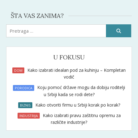
ŠTA VAS ZANIMA?
Pretraži:
U FOKUSU
Kako izabrati idealan pod za kuhinju – Kompletan
DOM
vodič
Koju pomoć države mogu da dobiju roditelji
PORODICA
u Srbiji kada se rodi dete?
Kako otvoriti firmu u Srbiji korak po korak?
BIZNIS
Kako izabrati pravu zaštitnu opremu za
INDUSTRIJA
različite industrije?