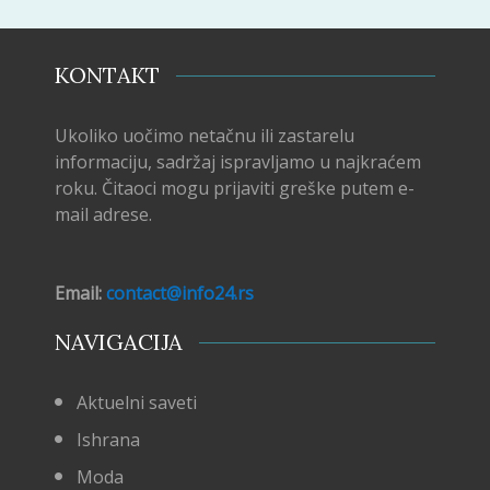
KONTAKT
Ukoliko uočimo netačnu ili zastarelu
informaciju, sadržaj ispravljamo u najkraćem
roku. Čitaoci mogu prijaviti greške putem e-
mail adrese.
Email:
contact@info24.rs
NAVIGACIJA
Aktuelni saveti
Ishrana
Moda