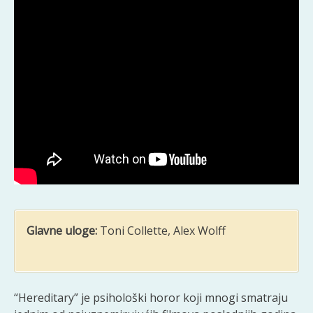
Glavne uloge:
Toni Collette, Alex Wolff
“Hereditary” je psihološki horor koji mnogi smatraju