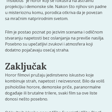
“Insidious” je horor koji se fokusira na astralnu
projekciju i demonske sile. Nakon što njihov sin padne
u misterioznu komu, porodica otkriva da je povezan
sa mračnim natprirodnim svetom.
Film je postao poznat po jezivim scenama i odličnom
stvaranju napetosti bez oslanjanja na previše nasilja.
Posebno su upečatljivi zvukovi i atmosfera koji
dodatno pojačavaju osećaj straha.
Zaključak
Horor filmovi pružaju jedinstveno iskustvo koje
kombinuje strah, napetost i neizvesnost. Bilo da voliš
psihološke horore, demonske priče, paranormalne
događaje ili brutalne trilere, svaki film sa ove liste
donosi nešto posebno.