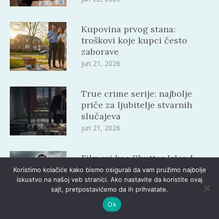
Kupovina prvog stana:
troškovi koje kupci često
zaborave
jun 21, 2026
True crime serije: najbolje
priče za ljubitelje stvarnih
slučajeva
jun 21, 2026
Filmovi kao Shutter Island:
psihološki zapleti i kraj koji
Koristimo kolačiće kako bismo osigurali da vam pružimo najbolje
menja sve
iskustvo na našoj veb stranici. Ako nastavite da koristite ovaj
sajt, pretpostavićemo da ih prihvatate.
jun 20, 2026
Ok