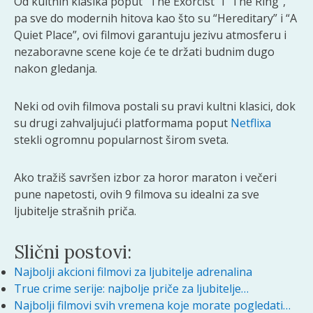
Od kultnih klasika poput “The Exorcist” i “The Ring”,
pa sve do modernih hitova kao što su “Hereditary” i “A
Quiet Place”, ovi filmovi garantuju jezivu atmosferu i
nezaboravne scene koje će te držati budnim dugo
nakon gledanja.
Neki od ovih filmova postali su pravi kultni klasici, dok
su drugi zahvaljujući platformama poput
Netflixa
stekli ogromnu popularnost širom sveta.
Ako tražiš savršen izbor za horor maraton i večeri
pune napetosti, ovih 9 filmova su idealni za sve
ljubitelje strašnih priča.
Slični postovi:
Najbolji akcioni filmovi za ljubitelje adrenalina
True crime serije: najbolje priče za ljubitelje…
Najbolji filmovi svih vremena koje morate pogledati…