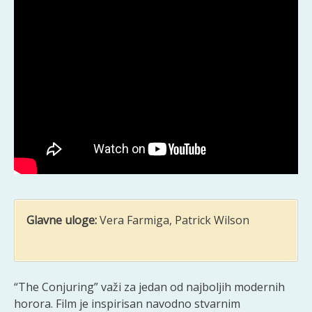
Glavne uloge:
Vera Farmiga, Patrick Wilson
“The Conjuring” važi za jedan od najboljih modernih
horora. Film je inspirisan navodno stvarnim