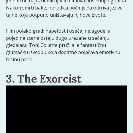
jednim od najuznemirujućih filmova poslednjih godina.
Nakon smrti bake, porodica počinje da otkriva jezive
tajne koje potpuno uništavaju njihove živote.
Film polako gradi napetost i osećaj nelagode, a
pojedine scene ostaju dugo urezane u sećanju
gledalaca. Toni Collette pružila je fantastičnu
glumačku izvedbu koja dodatno pojačava emotivnu
težinu priče.
3. The Exorcist