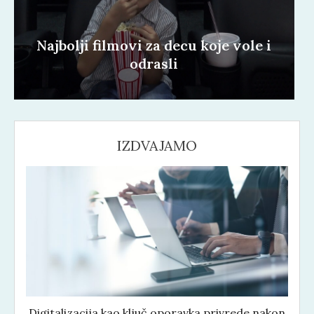
Najbolji filmovi za decu koje vole i
odrasli
IZDVAJAMO
Digitalizacija kao ključ oporavka privrede nakon