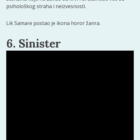
psihološkog straha i neizvesnosti.
Lik Samare postao je ikona horor žanra.
6. Sinister