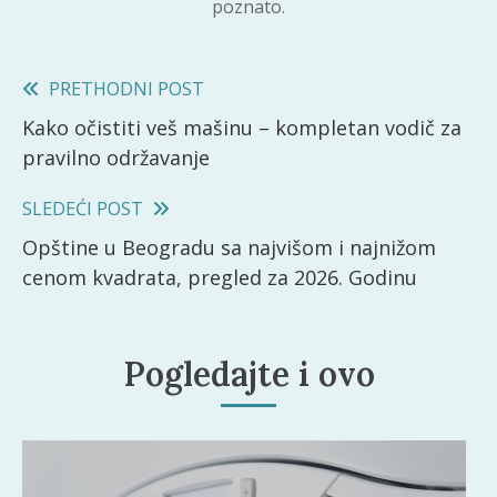
poznato.
Read
PRETHODNI POST
Kako očistiti veš mašinu – kompletan vodič za
more
pravilno održavanje
articles
SLEDEĆI POST
Opštine u Beogradu sa najvišom i najnižom
cenom kvadrata, pregled za 2026. Godinu
Pogledajte i ovo