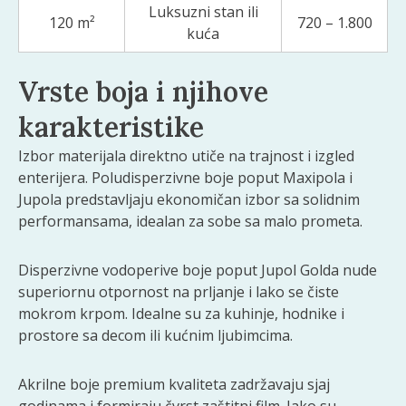
Luksuzni stan ili
120 m²
720 – 1.800
kuća
Vrste boja i njihove
karakteristike
Izbor materijala direktno utiče na trajnost i izgled
enterijera. Poludisperzivne boje poput Maxipola i
Jupola predstavljaju ekonomičan izbor sa solidnim
performansama, idealan za sobe sa malo prometa.
Disperzivne vodoperive boje poput Jupol Golda nude
superiornu otpornost na prljanje i lako se čiste
mokrom krpom. Idealne su za kuhinje, hodnike i
prostore sa decom ili kućnim ljubimcima.
Akrilne boje premium kvaliteta zadržavaju sjaj
godinama i formiraju čvrst zaštitni film. Iako su