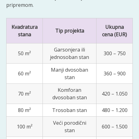
pripremom.
Kvadratura
Ukupna
Tip projekta
stana
cena (EUR)
Garsonjera ili
50 m²
300 – 750
jednosoban stan
Manji dvosoban
60 m²
360 – 900
stan
Komforan
70 m²
420 – 1.050
dvosoban stan
80 m²
Trosoban stan
480 – 1.200
Veći porodični
100 m²
600 – 1.500
stan