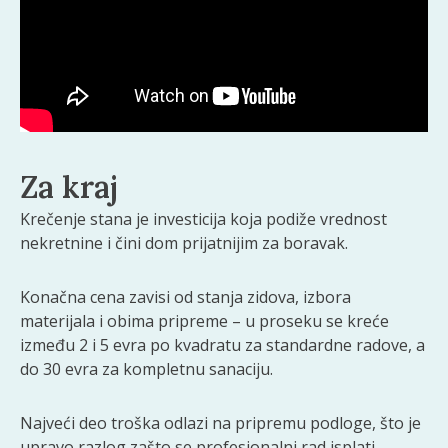
Za kraj
Krečenje stana je investicija koja podiže vrednost
nekretnine i čini dom prijatnijim za boravak.
Konačna cena zavisi od stanja zidova, izbora
materijala i obima pripreme – u proseku se kreće
između 2 i 5 evra po kvadratu za standardne radove, a
do 30 evra za kompletnu sanaciju.
Najveći deo troška odlazi na pripremu podloge, što je
upravo razlog zašto se profesionalni rad isplati.