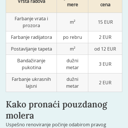
Vrsta radova
mere
cena
Farbanje vrata i
m²
15 EUR
prozora
Farbanje radijatora
po rebru
2 EUR
Postavljanje tapeta
m²
od 12 EUR
Bandažiranje
dužni
3 EUR
pukotina
metar
Farbanje ukrasnih
dužni
2 EUR
lajsni
metar
Kako pronaći pouzdanog
molera
Uspešno renoviranje počinje odabirom pravog