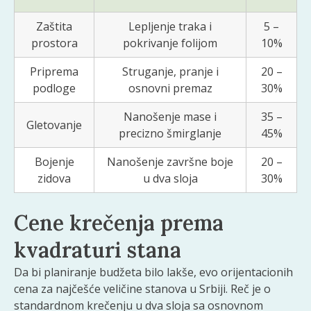
Zaštita
Lepljenje traka i
5 –
prostora
pokrivanje folijom
10%
Priprema
Struganje, pranje i
20 –
podloge
osnovni premaz
30%
Nanošenje mase i
35 –
Gletovanje
precizno šmirglanje
45%
Bojenje
Nanošenje završne boje
20 –
zidova
u dva sloja
30%
Cene krečenja prema
kvadraturi stana
Da bi planiranje budžeta bilo lakše, evo orijentacionih
cena za najčešće veličine stanova u Srbiji. Reč je o
standardnom krečenju u dva sloja sa osnovnom