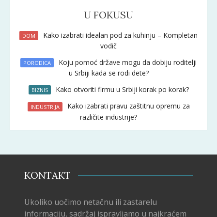
U FOKUSU
Kako izabrati idealan pod za kuhinju – Kompletan
DOM
vodič
Koju pomoć države mogu da dobiju roditelji
PORODICA
u Srbiji kada se rodi dete?
Kako otvoriti firmu u Srbiji korak po korak?
BIZNIS
Kako izabrati pravu zaštitnu opremu za
INDUSTRIJA
različite industrije?
KONTAKT
Ukoliko uočimo netačnu ili zastarelu
informaciju, sadržaj ispravljamo u najkraćem