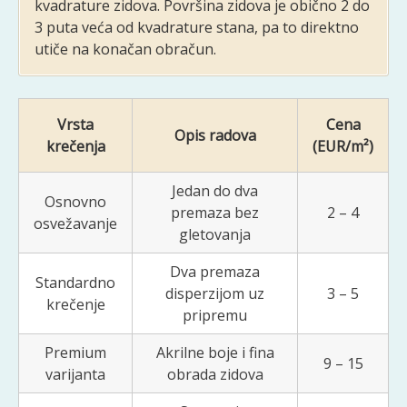
kvadrature zidova. Površina zidova je obično 2 do
3 puta veća od kvadrature stana, pa to direktno
utiče na konačan obračun.
Vrsta
Cena
Opis radova
krečenja
(EUR/m²)
Jedan do dva
Osnovno
premaza bez
2 – 4
osvežavanje
gletovanja
Dva premaza
Standardno
disperzijom uz
3 – 5
krečenje
pripremu
Premium
Akrilne boje i fina
9 – 15
varijanta
obrada zidova