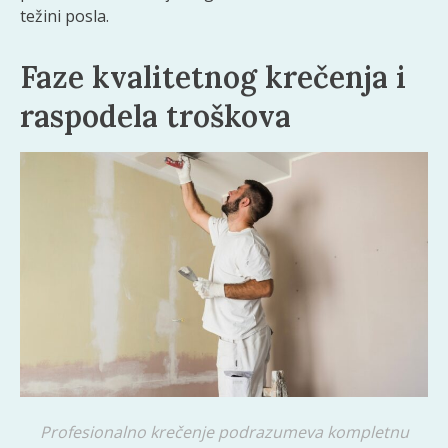
težini posla.
Faze kvalitetnog krečenja i
raspodela troškova
Profesionalno krečenje podrazumeva kompletnu