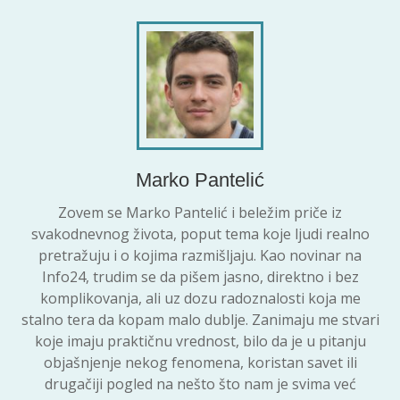
Marko Pantelić
Zovem se Marko Pantelić i beležim priče iz
svakodnevnog života, poput tema koje ljudi realno
pretražuju i o kojima razmišljaju. Kao novinar na
Info24, trudim se da pišem jasno, direktno i bez
komplikovanja, ali uz dozu radoznalosti koja me
stalno tera da kopam malo dublje. Zanimaju me stvari
koje imaju praktičnu vrednost, bilo da je u pitanju
objašnjenje nekog fenomena, koristan savet ili
drugačiji pogled na nešto što nam je svima već