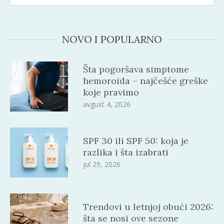
NOVO I POPULARNO
Šta pogoršava simptome
hemoroida – najčešće greške
koje pravimo
avgust 4, 2026
SPF 30 ili SPF 50: koja je
razlika i šta izabrati
jul 29, 2026
Trendovi u letnjoj obući 2026:
šta se nosi ove sezone