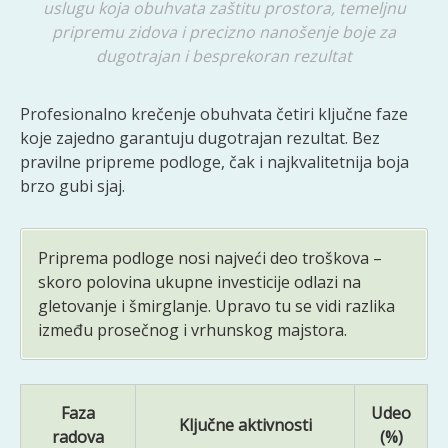
uslugu koja obuhvata zaštitu prostora, temeljnu
pripremu zidova i precizno nanošenje boje za
dugotrajan i besprekoran rezultat
Profesionalno krečenje obuhvata četiri ključne faze
koje zajedno garantuju dugotrajan rezultat. Bez
pravilne pripreme podloge, čak i najkvalitetnija boja
brzo gubi sjaj.
Priprema podloge nosi najveći deo troškova –
skoro polovina ukupne investicije odlazi na
gletovanje i šmirglanje. Upravo tu se vidi razlika
između prosečnog i vrhunskog majstora.
Faza
Udeo
Ključne aktivnosti
radova
(%)