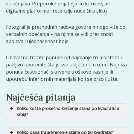
stručnjaka. Preporuke prijatelja su korisne, ali
digitalne platforme i recenzije nude širu sliku.
Fotografije prethodnih radova govore mnogo više od
verbalnih obećanja – na njima se vidi preciznost
spojeva i ujednačenost boje.
Obavezno tražite ponude od najmanje tri majstora i
pažljivo uporedite šta je sve uključeno u cenu. Najniža
ponuda često znači skrivene troškove kasnije ili
upotrebu inferiornih materijala koji se brzo ljušte.
Najčešća pitanja
Koliko košta prosečno krečenje stana po kvadratu u
Srbiji?
Koliko dana traje krečenje stana od 60 kvadrata?