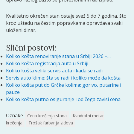
Kvalitetno okrečen stan ostaje svež 5 do 7 godina, što
kroz uštedu na čestim popravkama opravdava svaki
uloženi dinar.
Slični postovi:
Koliko košta renoviranje stana u Srbiji 2026 –…
Koliko košta registracija auta u Srbiji
Koliko košta veliki servis auta i kada se radi
Servis auto klime: šta se radi i koliko može da košta
Koliko košta put do Grčke kolima: gorivo, putarine i
pauze
Koliko košta putno osiguranje i od čega zavisi cena
Oznake
Cena krečenja stana
Kvadratni metar
krečenja
Trošak farbanja zidova