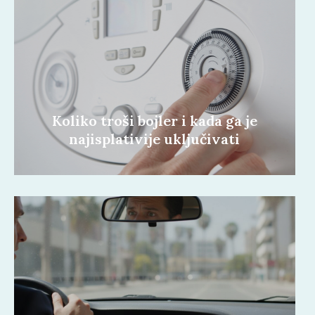
Koliko troši bojler i kada ga je
najisplativije uključivati