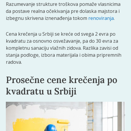
Razumevanje strukture troškova pomaže vlasnicima
da postave realna očekivanja pre dolaska majstora i
izbegnu skrivena iznenađenja tokom
renoviranja
.
Cena krečenja u Srbiji se kreće od svega 2 evra po
kvadratu za osnovno osvežavanje, pa do 30 evra za
kompletnu sanaciju vlažnih zidova. Razlika zavisi od
stanja podloge, izbora materijala i obima pripremnih
radova.
Prosečne cene krečenja po
kvadratu u Srbiji