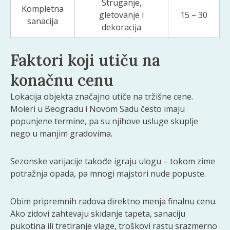
Struganje,
Kompletna
gletovanje i
15 – 30
sanacija
dekoracija
Faktori koji utiču na
konačnu cenu
Lokacija objekta značajno utiče na tržišne cene.
Moleri u Beogradu i Novom Sadu često imaju
popunjene termine, pa su njihove usluge skuplje
nego u manjim gradovima.
Sezonske varijacije takođe igraju ulogu – tokom zime
potražnja opada, pa mnogi majstori nude popuste.
Obim pripremnih radova direktno menja finalnu cenu.
Ako zidovi zahtevaju skidanje tapeta, sanaciju
pukotina ili tretiranje vlage, troškovi rastu srazmerno