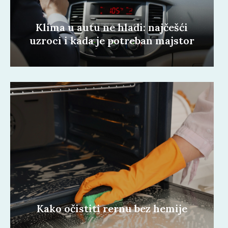
Klima u autu ne hladi: najčešći
uzroci i kada je potreban majstor
Kako očistiti rernu bez hemije