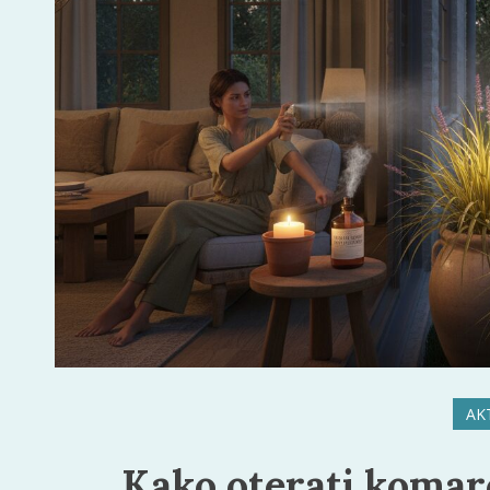
AK
Kako oterati komarc