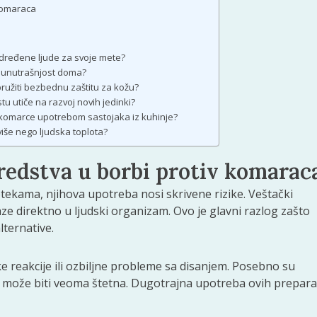
 komaraca
 određene ljude za svoje mete?
e i unutrašnjost doma?
pružiti bezbednu zaštitu za kožu?
 utiče na razvoj novih jedinki?
ti komarce upotrebom sastojaka iz kuhinje?
 više nego ljudska toplota?
redstva u borbi protiv komarac
tekama, njihova upotreba nosi skrivene rizike. Veštački
ze direktno u ljudski organizam. Ovo je glavni razlog zašto
ternative.
ke reakcije ili ozbiljne probleme sa disanjem. Posebno su
ma može biti veoma štetna. Dugotrajna upotreba ovih prepara