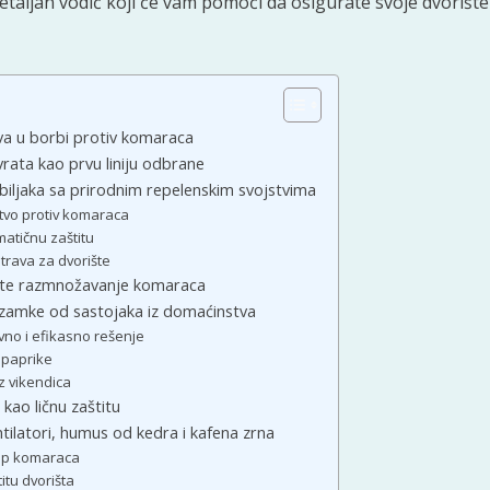
taljan vodič koji će vam pomoći da osigurate svoje dvorište 
va u borbi protiv komaraca
 vrata kao prvu liniju odbrane
iljaka sa prirodnim repelenskim svojstvima
stvo protiv komaraca
atičnu zaštitu
 trava za dvorište
avite razmnožavanje komaraca
i zamke od sastojaka iz domaćinstva
vno i efikasno rešenje
e paprike
z vikendica
e kao ličnu zaštitu
ilatori, humus od kedra i kafena zrna
tup komaraca
tu dvorišta