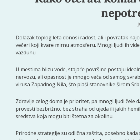
nepotr
j
Dolazak toplog leta donosi radost, ali i povratak naj
večeri koji kvare mirnu atmosferu. Mnogi ljudi ih v
vazduhu.
U mestima blizu vode, stajaće površine postaju idealna
nervozu, ali opasnost je mnogo veća od samog svraba
virusa Zapadnog Nila, što plaši stanovnike širom Srbi
Zdravlje celog doma je prioritet, pa mnogi ljudi žele
provesti bezbrižno, bez straha od ujeda ili jakih hem
sredstva koja mogu biti štetna za okolinu.
Prirodne strategije su odlična zaštita, posebno kada s