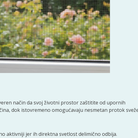
veren način da svoj životni prostor zaštitite od upornih
tetočina, dok istovremeno omogućavaju nesmetan protok svež
 aktivniji jer ih direktna svetlost delimično odbija.