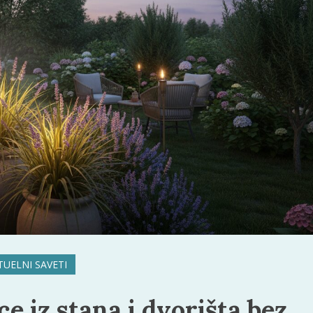
TUELNI SAVETI
e iz stana i dvorišta bez