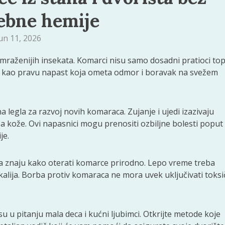
ebne hemije
un 11, 2026
omraženijih insekata. Komarci nisu samo dosadni pratioci top
ide kao pravu napast koja ometa odmor i boravak na svežem
 legla za razvoj novih komaraca. Zujanje i ujedi izazivaju
 kože. Ovi napasnici mogu prenositi ozbiljne bolesti poput
je.
 da znaju kako oterati komarce prirodno. Lepo vreme treba
ikalija. Borba protiv komaraca ne mora uvek uključivati toks
u u pitanju mala deca i kućni ljubimci. Otkrijte metode koje