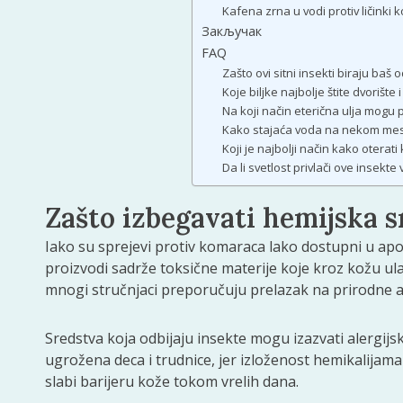
Kafena zrna u vodi protiv ličinki
Закључак
FAQ
Zašto ovi sitni insekti biraju baš
Koje biljke najbolje štite dvorišt
Na koji način eterična ulja mogu 
Kako stajaća voda na nekom mestu
Koji je najbolji način kako otera
Da li svetlost privlači ove insekte
Zašto izbegavati hemijska s
Iako su sprejevi protiv komaraca lako dostupni u apo
proizvodi sadrže toksične materije koje kroz kožu ula
mnogi stručnjaci preporučuju prelazak na prirodne al
Sredstva koja odbijaju insekte mogu izazvati alergijs
ugrožena deca i trudnice, jer izloženost hemikalija
slabi barijeru kože tokom vrelih dana.