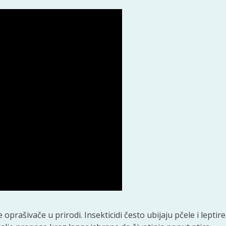
prašivače u prirodi. Insekticidi često ubijaju pčele i leptire