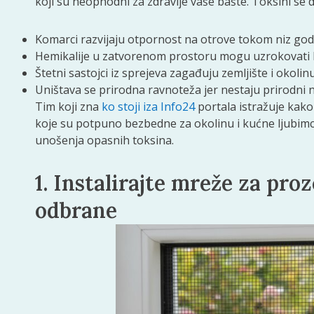
koji su neophodni za zdravlje vaše bašte. Toksini se d
Komarci razvijaju otpornost na otrove tokom niz god
Hemikalije u zatvorenom prostoru mogu uzrokovati h
Štetni sastojci iz sprejeva zagađuju zemljište i okolin
Uništava se prirodna ravnoteža jer nestaju prirodni ne
Tim koji zna
ko stoji iza Info24
portala istražuje kako
koje su potpuno bezbedne za okolinu i kućne ljubim
unošenja opasnih toksina.
1. Instalirajte mreže za proz
odbrane