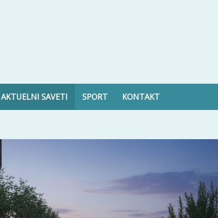
ltura, zdravlje i još mnogo toga
AKTUELNI SAVETI
SPORT
KONTAKT