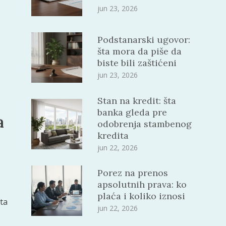
jun 23, 2026
Podstanarski ugovor:
šta mora da piše da
biste bili zaštićeni
jun 23, 2026
Stan na kredit: šta
banka gleda pre
a
odobrenja stambenog
kredita
jun 22, 2026
Porez na prenos
apsolutnih prava: ko
plaća i koliko iznosi
ta
jun 22, 2026