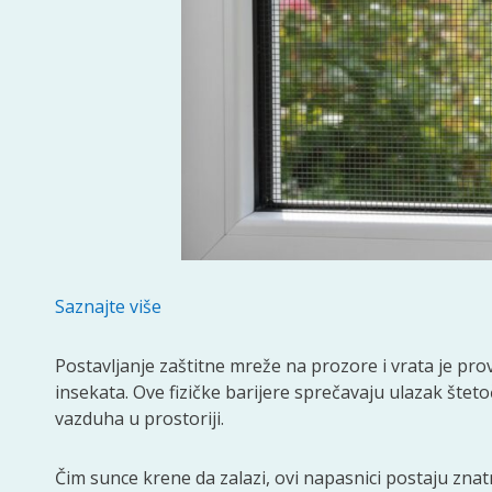
Saznajte više
Postavljanje zaštitne mreže na prozore i vrata je pro
insekata. Ove fizičke barijere sprečavaju ulazak š
vazduha u prostoriji.
Čim sunce krene da zalazi, ovi napasnici postaju znatno