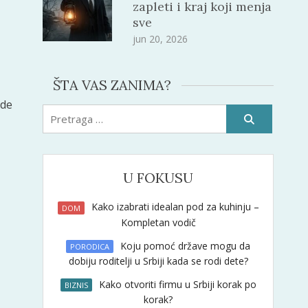
zapleti i kraj koji menja
sve
jun 20, 2026
ŠTA VAS ZANIMA?
ode
Pretraži:
U FOKUSU
Kako izabrati idealan pod za kuhinju –
DOM
Kompletan vodič
Koju pomoć države mogu da
PORODICA
dobiju roditelji u Srbiji kada se rodi dete?
Kako otvoriti firmu u Srbiji korak po
BIZNIS
korak?