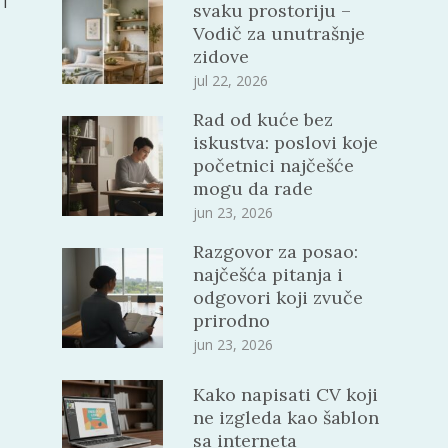
i
svaku prostoriju –
Vodič za unutrašnje
zidove
jul 22, 2026
Rad od kuće bez
iskustva: poslovi koje
početnici najčešće
mogu da rade
jun 23, 2026
Razgovor za posao:
najčešća pitanja i
odgovori koji zvuče
prirodno
jun 23, 2026
Kako napisati CV koji
ne izgleda kao šablon
sa interneta