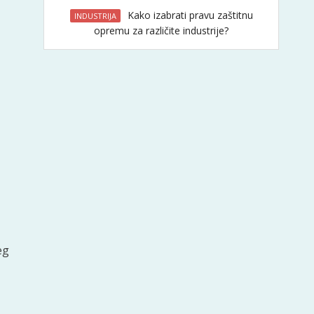
Kako izabrati pravu zaštitnu
INDUSTRIJA
opremu za različite industrije?
eg