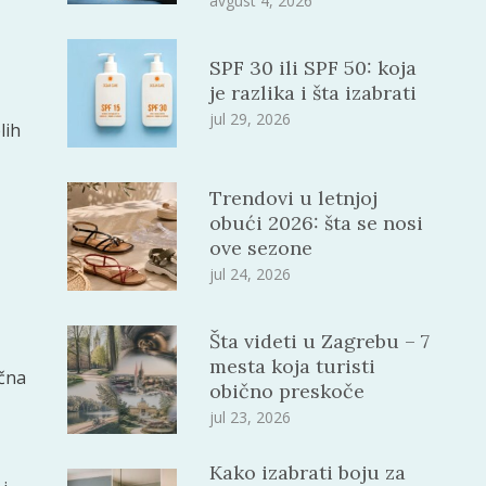
avgust 4, 2026
SPF 30 ili SPF 50: koja
je razlika i šta izabrati
jul 29, 2026
lih
Trendovi u letnjoj
obući 2026: šta se nosi
ove sezone
jul 24, 2026
Šta videti u Zagrebu – 7
mesta koja turisti
ična
obično preskoče
jul 23, 2026
Kako izabrati boju za