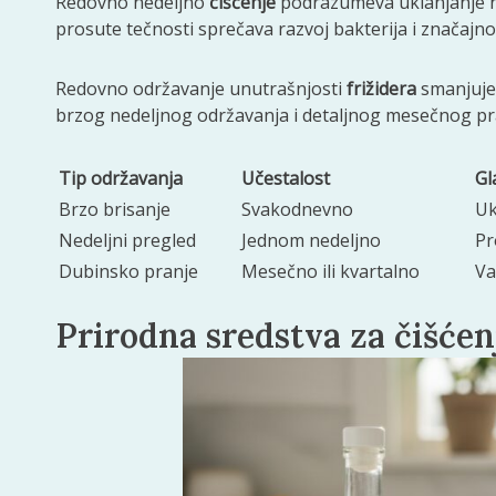
Redovno nedeljno
čišćenje
podrazumeva uklanjanje na
prosute tečnosti sprečava razvoj bakterija i značajn
Redovno održavanje unutrašnjosti
frižidera
smanjuje 
brzog nedeljnog održavanja i detaljnog mesečnog pra
Tip održavanja
Učestalost
Gl
Brzo brisanje
Svakodnevno
Uk
Nedeljni pregled
Jednom nedeljno
Pr
Dubinsko pranje
Mesečno ili kvartalno
Va
Prirodna sredstva za čišćenj