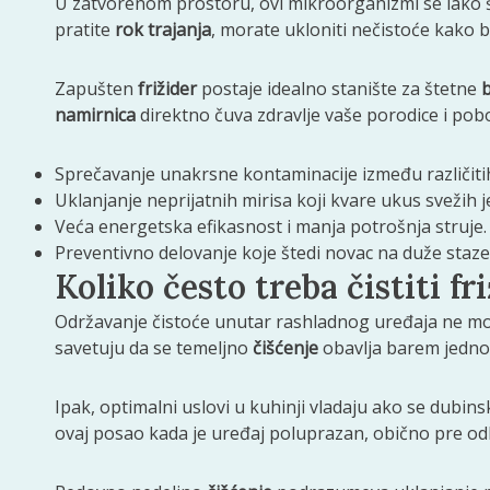
U zatvorenom prostoru, ovi mikroorganizmi se lako 
pratite
rok trajanja
, morate ukloniti nečistoće kako b
Zapušten
frižider
postaje idealno stanište za štetne
b
namirnica
direktno čuva zdravlje vaše porodice i pob
Sprečavanje unakrsne kontaminacije između različitih
Uklanjanje neprijatnih mirisa koji kvare ukus svežih je
Veća energetska efikasnost i manja potrošnja struje.
Preventivno delovanje koje štedi novac na duže staze
Koliko često treba čistiti fr
Održavanje čistoće unutar rashladnog uređaja ne m
savetuju da se temeljno
čišćenje
obavlja barem jednom
Ipak, optimalni uslovi u kuhinji vladaju ako se dubin
ovaj posao kada je uređaj poluprazan, obično pre od