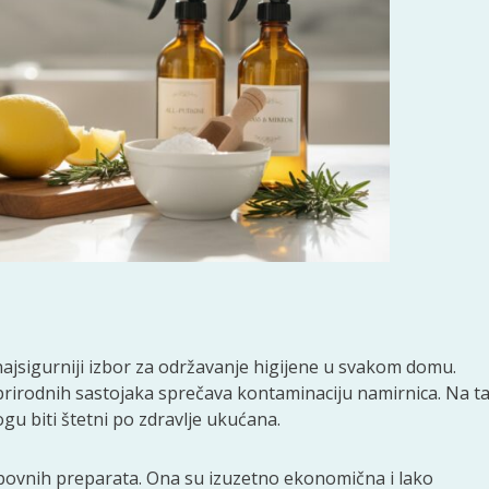
 najsigurniji izbor za održavanje higijene u svakom domu.
 prirodnih sastojaka sprečava kontaminaciju namirnica. Na ta
gu biti štetni po zdravlje ukućana.
povnih preparata. Ona su izuzetno ekonomična i lako