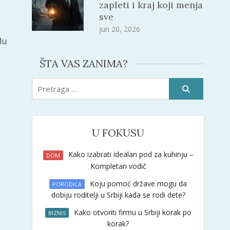
zapleti i kraj koji menja
sve
jun 20, 2026
đu
ŠTA VAS ZANIMA?
Pretraži:
U FOKUSU
Kako izabrati idealan pod za kuhinju –
DOM
Kompletan vodič
Koju pomoć države mogu da
PORODICA
dobiju roditelji u Srbiji kada se rodi dete?
Kako otvoriti firmu u Srbiji korak po
BIZNIS
korak?