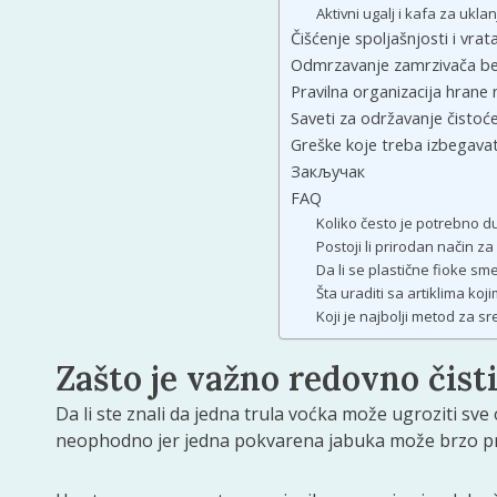
Aktivni ugalj i kafa za ukla
Čišćenje spoljašnjosti i vrata
Odmrzavanje zamrzivača b
Pravilna organizacija hrane 
Saveti za održavanje čistoće
Greške koje treba izbegavati
Закључак
FAQ
Koliko često je potrebno d
Postoji li prirodan način za
Da li se plastične fioke sm
Šta uraditi sa artiklima koj
Koji je najbolji metod za sr
Zašto je važno redovno čisti
Da li ste znali da jedna trula voćka može ugroziti s
neophodno jer jedna pokvarena jabuka može brzo p