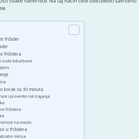
osti svake namirnice. Na taj način ćete obezbediti savršeno
me.
i frižider
žider
e frižidera
 i sode bikarbone
ijens
enje
era
 po korak za 30 minuta
ice i proverite rok trajanja
oke
st frižidera
oke
amirnice na mesto
se iz frižidera
lizator mirisa