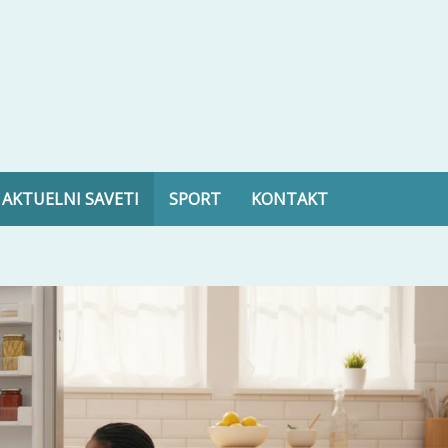
ltura, zdravlje i još mnogo toga
AKTUELNI SAVETI
SPORT
KONTAKT