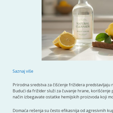
Saznaj više
Prirodna sredstva za čišćenje frižidera predstavljaju
Budući da frižider služi za čuvanje hrane, korišćenje
način izbegavate ostatke hemijskih proizvoda koji mo
Domaća rešenja su često efikasnija od agresivnih ku