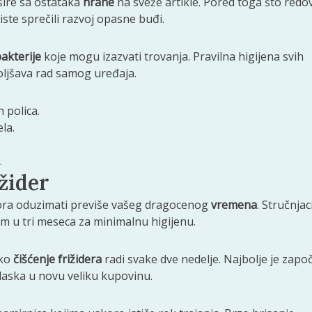
šire sa ostataka
hrane
na sveže artikle. Pored toga što redo
iste sprečili razvoj opasne buđi.
akterije
koje mogu izazvati trovanja. Pravilna higijena svih
oljšava rad samog uređaja.
 polica.
la.
.
ižider
ora oduzimati previše vašeg dragocenog
vremena
. Stručnjac
 u tri meseca za minimalnu higijenu.
sko
čišćenje frižidera
radi svake dve nedelje. Najbolje je započ
laska u novu veliku kupovinu.