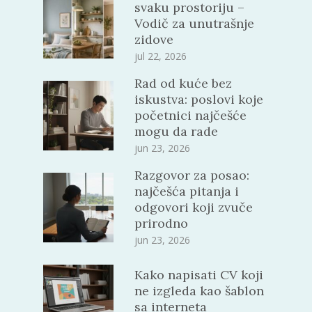
svaku prostoriju –
Vodič za unutrašnje
zidove
jul 22, 2026
Rad od kuće bez
iskustva: poslovi koje
početnici najčešće
mogu da rade
jun 23, 2026
Razgovor za posao:
najčešća pitanja i
odgovori koji zvuče
prirodno
jun 23, 2026
Kako napisati CV koji
ne izgleda kao šablon
sa interneta