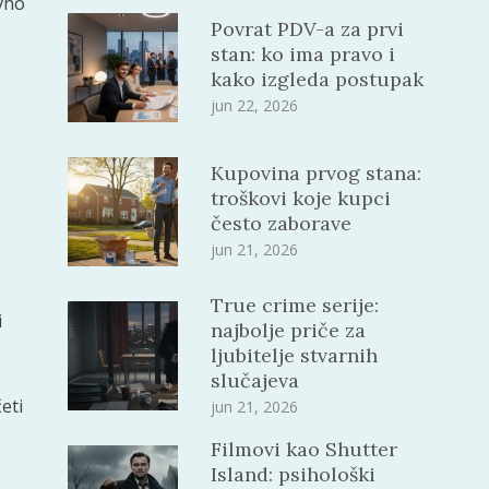
vno
Povrat PDV-a za prvi
stan: ko ima pravo i
kako izgleda postupak
jun 22, 2026
Kupovina prvog stana:
troškovi koje kupci
često zaborave
jun 21, 2026
True crime serije:
i
najbolje priče za
ljubitelje stvarnih
slučajeva
eti
jun 21, 2026
Filmovi kao Shutter
Island: psihološki