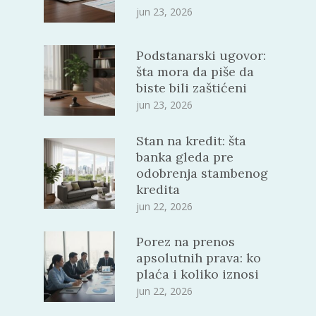
jun 23, 2026
Podstanarski ugovor:
šta mora da piše da
biste bili zaštićeni
jun 23, 2026
Stan na kredit: šta
banka gleda pre
odobrenja stambenog
kredita
jun 22, 2026
Porez na prenos
apsolutnih prava: ko
plaća i koliko iznosi
jun 22, 2026