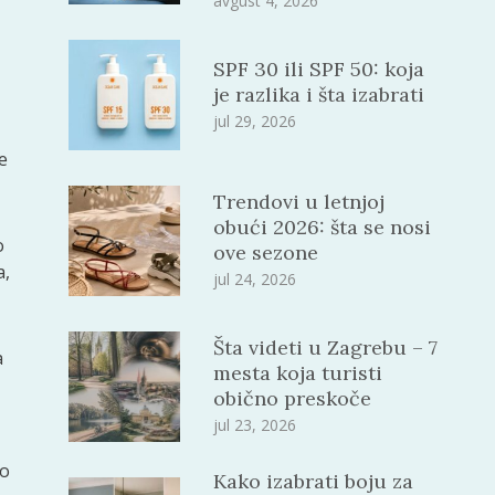
avgust 4, 2026
SPF 30 ili SPF 50: koja
je razlika i šta izabrati
jul 29, 2026
e
Trendovi u letnjoj
obući 2026: šta se nosi
o
ove sezone
a,
jul 24, 2026
Šta videti u Zagrebu – 7
a
mesta koja turisti
obično preskoče
jul 23, 2026
no
Kako izabrati boju za