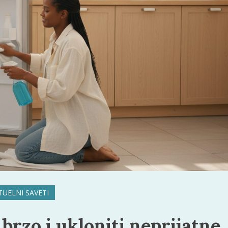
TUELNI SAVETI
 brzo i ukloniti neprijatne