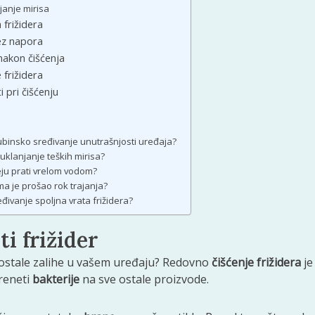
njanje mirisa
 frižidera
ez napora
nakon čišćenja
 frižidera
 pri čišćenju
ubinsko sređivanje unutrašnjosti uređaja?
 uklanjanje teških mirisa?
eju prati vrelom vodom?
ima je prošao rok trajanja?
eđivanje spoljna vrata frižidera?
ti frižider
ve ostale zalihe u vašem uređaju? Redovno
čišćenje frižidera
je
reneti
bakterije
na sve ostale proizvode.