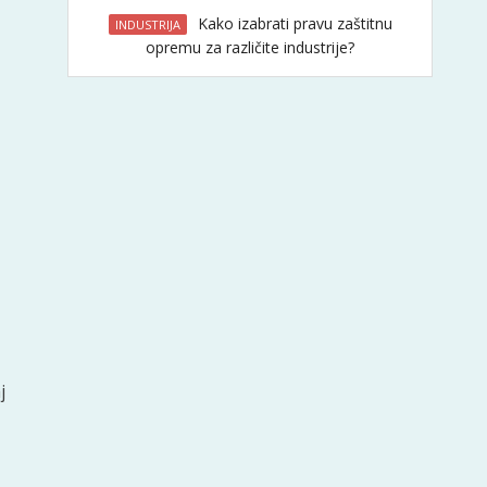
Kako izabrati pravu zaštitnu
INDUSTRIJA
opremu za različite industrije?
j