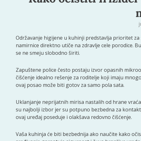
j
Održavanje higijene u kuhinji predstavlja prioritet 
namirnice direktno utiče na zdravlje cele porodice. 
se ne smeju slobodno širiti.
Zapuštene police često postaju izvor opasnih mikroo
čišćenje idealno rešenje za roditelje koji imaju mno
ovaj posao može biti gotov za samo pola sata.
Uklanjanje neprijatnih mirisa nastalih od hrane vra
su najbolji izbor jer su potpuno bezbedna za kontak
ovaj uređaj poseduje i olakšava redovno čišćenje.
Vaša kuhinja će biti bezbednija ako naučite kako očist