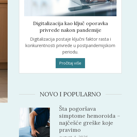
Digitalizacija kao ključ oporavka
privrede nakon pandemije
Digitalizacija postaje ključni faktor rasta i
konkurentnosti privrede u postpandemijskom
periodu.
Pročitaj više
NOVO I POPULARNO
Šta pogoršava
simptome hemoroida –
najčešće greške koje
pravimo