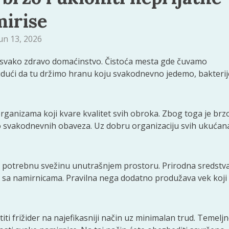
mirise
un 13, 2026
za svako zdravo domaćinstvo. Čistoća mesta gde čuvamo
Budući da tu držimo hranu koju svakodnevno jedemo, bakterij
rganizama koji kvare kvalitet svih obroka. Zbog toga je brz
go svakodnevnih obaveza. Uz dobru organizaciju svih ukućan
ća potrebnu svežinu unutrašnjem prostoru. Prirodna sredstv
t sa namirnicama. Pravilna nega dodatno produžava vek koji
iti frižider na najefikasniji način uz minimalan trud. Temelj