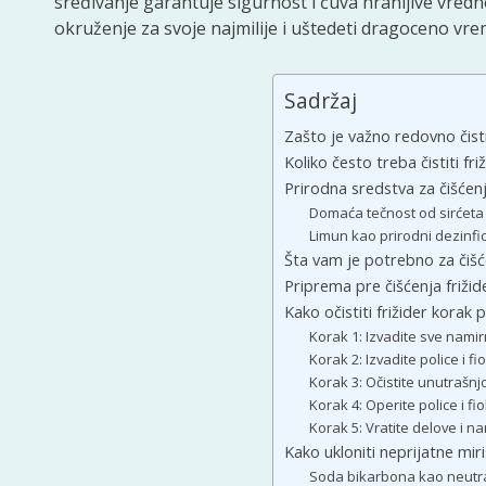
sređivanje garantuje sigurnost i čuva hranljive vredn
okruženje za svoje najmilije i uštedeti dragoceno vre
Sadržaj
Zašto je važno redovno čistit
Koliko često treba čistiti fri
Prirodna sredstva za čišćenj
Domaća tečnost od sirćeta
Limun kao prirodni dezinfic
Šta vam je potrebno za čišć
Priprema pre čišćenja frižid
Kako očistiti frižider korak
Korak 1: Izvadite sve namirn
Korak 2: Izvadite police i fi
Korak 3: Očistite unutrašnjo
Korak 4: Operite police i fi
Korak 5: Vratite delove i n
Kako ukloniti neprijatne miri
Soda bikarbona kao neutra