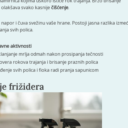
mirnica kojima uskoro ističe rok trajanja. Brzo brisanje
o olakšava svako kasnije
čišćenje
.
napor i čuva svežinu vaše hrane. Postoji jasna razlika izme
nja svih polica.
avne aktivnosti
lanjanje mrlja odmah nakon prosipanja tečnosti
overa rokova trajanja i brisanje praznih polica
đenje svih polica i fioka radi pranja sapunicom
e frižidera