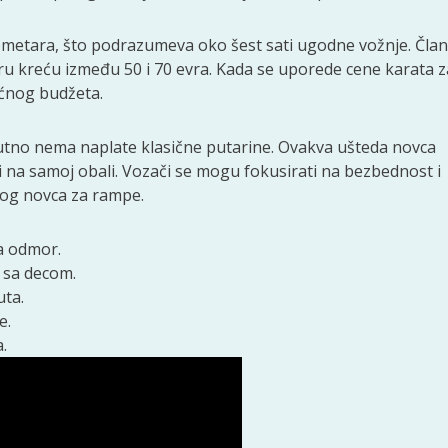
ometara, što podrazumeva oko šest sati ugodne vožnje. Član
uru kreću između 50 i 70 evra. Kada se uporede cene karata z
ćnog budžeta.
tno nema naplate klasične putarine. Ovakva ušteda novca
 na samoj obali. Vozači se mogu fokusirati na bezbednost i
nog novca za rampe.
a odmor.
e sa decom.
uta.
e.
.