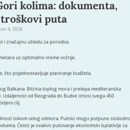
Gori kolima: dokumenta,
 troškovi puta
jun 4, 2026
 i značajnu uštedu za porodice.
ometara uz optimalno vreme vožnje.
, što pojednostavljuje planiranje budžeta.
elog Balkana. Blizina toplog mora i prelepa mediteranska
ne. Udaljenost od Beograda do Budve iznosi svega 450
jeni cilj.
ilnost tokom celog odmora. Putnici mogu potpuno slobodn
trebama. Često je ovakvo putovanje ekonomski isplativije za