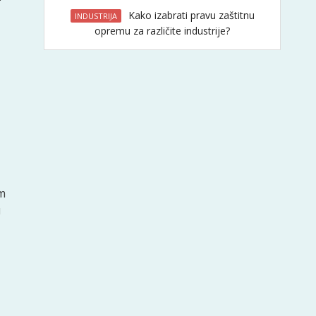
Kako izabrati pravu zaštitnu
INDUSTRIJA
opremu za različite industrije?
im
u