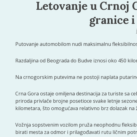
Letovanje u Crnoj 
granice i
Putovanje automobilom nudi maksimalnu fleksibilnost
Razdaljina od Beograda do Budve iznosi oko 450 kil
Na crnogorskim putevima ne postoji naplata putarine
Crna Gora ostaje omiljena destinacija za turiste sa c
priroda privlače brojne posetioce svake letnje sezo
kilometara, što omogućava relativno brz dolazak na žel
Vožnja sopstvenim vozilom pruža neophodnu fleksib
birati mesta za odmor i prilagođavati rutu ličnim po