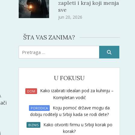
zapleti i kraj koji menja
sve
jun 20, 2026
ŠTA VAS ZANIMA?
Pretraži:
U FOKUSU
Kako izabrati idealan pod za kuhinju –
DOM
.
Kompletan vodič
ači
Koju pomoć države mogu da
PORODICA
dobiju roditelji u Srbiji kada se rodi dete?
Kako otvoriti firmu u Srbiji korak po
BIZNIS
korak?
i