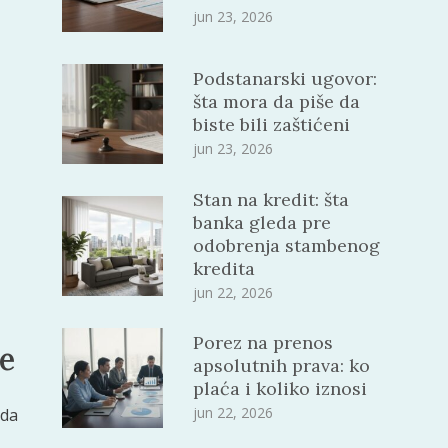
jun 23, 2026
Podstanarski ugovor:
šta mora da piše da
biste bili zaštićeni
jun 23, 2026
Stan na kredit: šta
banka gleda pre
odobrenja stambenog
kredita
jun 22, 2026
Porez na prenos
e
apsolutnih prava: ko
plaća i koliko iznosi
jun 22, 2026
 da