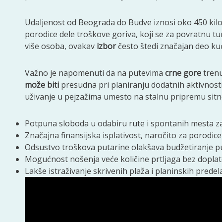
Udaljenost od Beograda do Budve iznosi oko 450 kil
porodice dele troškove goriva, koji se za povratnu t
više osoba, ovakav
izbor
često štedi značajan deo ku
Važno je napomenuti da na putevima
crne gore
trenu
može biti
presudna pri planiranju dodatnih aktivnosti
uživanje u pejzažima umesto na stalnu pripremu sit
Potpuna sloboda u odabiru rute i spontanih mesta z
Značajna finansijska isplativost, naročito za porodic
Odsustvo troškova putarine olakšava budžetiranje p
Mogućnost nošenja veće količine prtljaga bez doplat
Lakše istraživanje skrivenih plaža i planinskih predela