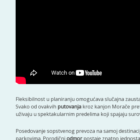
Fleksibilnost u planiranju omogućava slučajna zausta
Svako od ovakvih
putovanja
kroz kanjon Morače pretv
uživaju u spektakularnim predelima koji spajaju surov
Posedovanje sopstvenog prevoza na samoj destinacij
parkovima. Porodični
odmor
postaje znatno jednostav