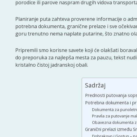
porodice ili parove naspram drugih vidova transporta
Planiranje puta zahteva proverene informacije o admin
potrebna dokumenta, granične prelaze i sve očekiva
goru trenutno nema naplate putarine, što znatno ola
Pripremili smo korisne savete koji će olakšati borava
do preporuka za najlepša mesta za pauzu, tekst nudi 
kristalno čistoj jadranskoj obali.
Sadržaj
Prednosti putovanja sop
Potrebna dokumenta i pro
Dokumenta za punoletne
Pravila za putovanje ma
Obavezna dokumenta za 
Granični prelazi između Sr
Dobrakovo i Gostun – naj