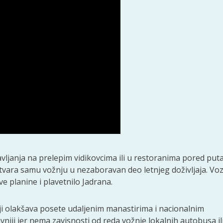
vljanja na prelepim vidikovcima ili u restoranima pored puta
ara samu vožnju u nezaboravan deo letnjeg doživljaja. Voz
e planine i plavetnilo Jadrana.
i olakšava posete udaljenim manastirima i nacionalnim
niji jer nema zavisnosti od reda vožnje lokalnih autobusa il