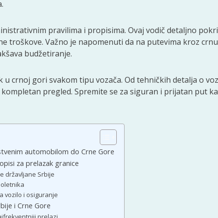
.
istrativnim pravilima i propisima. Ovaj vodič detaljno pokr
ne troškove. Važno je napomenuti da na putevima kroz crnu
kšava budžetiranje.
k u crnoj gori svakom tipu vozača. Od tehničkih detalja o voz
kompletan pregled. Spremite se za siguran i prijatan put ka
stvenim automobilom do Crne Gore
pisi za prelazak granice
 državljane Srbije
loletnika
vozilo i osiguranje
bije i Crne Gore
frekventniji prelazi