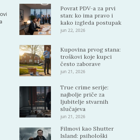
Povrat PDV-a za prvi
ovi
stan: ko ima pravo i
a
kako izgleda postupak
jun 22, 2026
Kupovina prvog stana:
troškovi koje kupci
često zaborave
jun 21, 2026
True crime serije:
najbolje priče za
ljubitelje stvarnih
slučajeva
jun 21, 2026
Filmovi kao Shutter
Island: psihološki