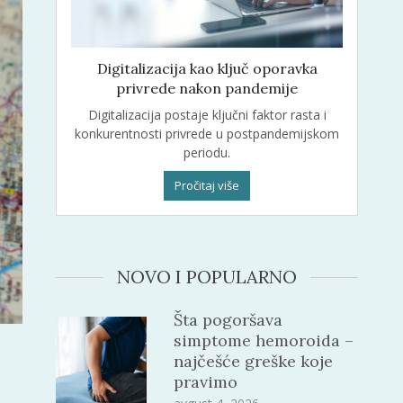
Digitalizacija kao ključ oporavka
privrede nakon pandemije
Digitalizacija postaje ključni faktor rasta i
konkurentnosti privrede u postpandemijskom
periodu.
Pročitaj više
NOVO I POPULARNO
Šta pogoršava
simptome hemoroida –
najčešće greške koje
pravimo