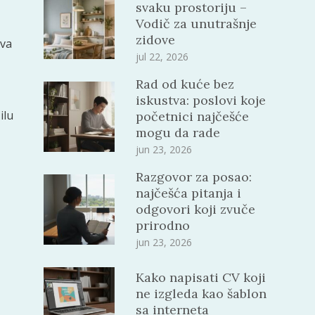
svaku prostoriju –
Vodič za unutrašnje
zidove
iva
jul 22, 2026
Rad od kuće bez
iskustva: poslovi koje
ilu
početnici najčešće
mogu da rade
jun 23, 2026
Razgovor za posao:
najčešća pitanja i
odgovori koji zvuče
prirodno
jun 23, 2026
Kako napisati CV koji
ne izgleda kao šablon
sa interneta