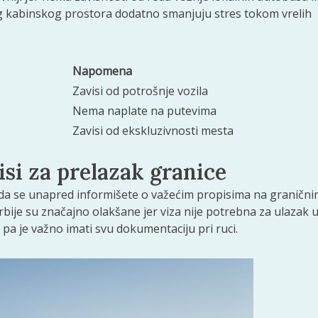
og kabinskog prostora dodatno smanjuju stres tokom vrelih
Napomena
Zavisi od potrošnje vozila
Nema naplate na putevima
Zavisi od ekskluzivnosti mesta
si za prelazak granice
da se unapred informišete o važećim propisima na graničn
bije su značajno olakšane jer viza nije potrebna za ulazak 
, pa je važno imati svu dokumentaciju pri ruci.