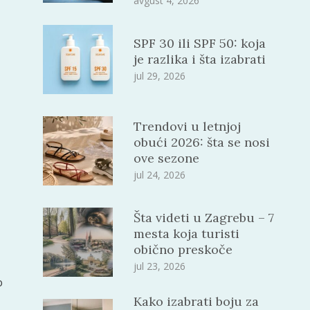
avgust 4, 2026
SPF 30 ili SPF 50: koja
je razlika i šta izabrati
jul 29, 2026
Trendovi u letnjoj
obući 2026: šta se nosi
ove sezone
jul 24, 2026
Šta videti u Zagrebu – 7
mesta koja turisti
obično preskoče
jul 23, 2026
o
Kako izabrati boju za