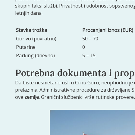
skupih taksi službi. Privatnost i udobnost sopstven
letnjih dana.
Stavka troška
Procenjeni iznos (EUR)
Gorivo (povratno)
50 – 70
Putarine
0
Parking (dnevno)
5 – 15
Potrebna dokumenta i propi
Da biste nesmetano ušli u Crnu Goru, neophodno je 
prelazima. Administrativne procedure za državljane Sr
ove
zemlje
. Granični službenici vrše rutinske provere