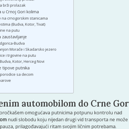
a brži prolazak
a u Crnoj Gori kolima
ne na crnogorskim stanicama
tima (Budva, Kotor, Tivat)
vine na putu
 zaustavljanje
dgorica-Budva
njon Morače i Skadarsko jezero
ce i trgovine na putu
 Budva, Kotor, Herceg Novi
te tipove putnika
a porodice sa decom
 parove
venim automobilom do Crne Gor
tvoročkašem omogućava putnicima potpunu kontrolu nad
lom
nudi slobodu koju nijedan drugi vid transporta ne može
 pauza, prilagođavajući ritam svojim ličnim potrebama.