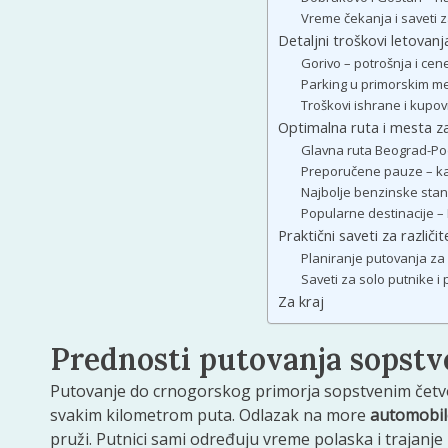
Vreme čekanja i saveti z
Detaljni troškovi letovanj
Gorivo – potrošnja i ce
Parking u primorskim mes
Troškovi ishrane i kupo
Optimalna ruta i mesta za
Glavna ruta Beograd-Po
Preporučene pauze – ka
Najbolje benzinske stani
Popularne destinacije –
Praktični saveti za različi
Planiranje putovanja z
Saveti za solo putnike i
Za kraj
Prednosti putovanja sopst
Putovanje do crnogorskog primorja sopstvenim če
svakim kilometrom puta. Odlazak na more
automobi
pruži. Putnici sami određuju vreme polaska i trajanje