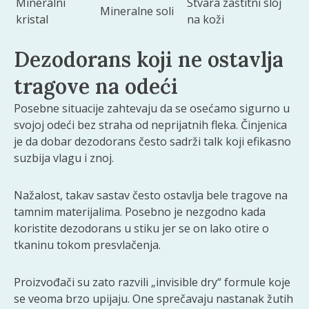
Mineralni
Stvara zaštitni sloj
Mineralne soli
kristal
na koži
Dezodorans koji ne ostavlja
tragove na odeći
Posebne situacije zahtevaju da se osećamo sigurno u
svojoj odeći bez straha od neprijatnih fleka. Činjenica
je da dobar dezodorans često sadrži talk koji efikasno
suzbija vlagu i znoj.
Nažalost, takav sastav često ostavlja bele tragove na
tamnim materijalima. Posebno je nezgodno kada
koristite dezodorans u stiku jer se on lako otire o
tkaninu tokom presvlačenja.
Proizvođači su zato razvili „invisible dry“ formule koje
se veoma brzo upijaju. One sprečavaju nastanak žutih