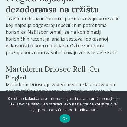
dezodoransa na tržištu
Tržište nudi razne formule, pa smo izdvojili proizvode
koji najbolje odgovaraju specifičnim potrebama
korisnika. Naš izbor temelji se na kombinaciji
korisničkih recenzija, analizi sastava i dokazanoj
efikasnosti tokom celog dana. Ovi dezodoransi
pružaju pouzdanu zaštitu i čuvaju zdravlje vaše kože.
Martiderm Driosec Roll-On
Pregled
Martiderm Driosec je vodeći medicinski proizvod na
našem tržištu. Ova španska kozmetika predstavlja
jedinstvenu kombinaciju antiperspiranta i
Koristimo kolačiće kako bismo osigurali da vam pružimo najbolje
dezodoransa.
iskustvo na našoj veb stranici. Ako nastavite da koristite ovaj
sajt, pretpostavićemo da ih prihvatate.
Ok
Prednosti