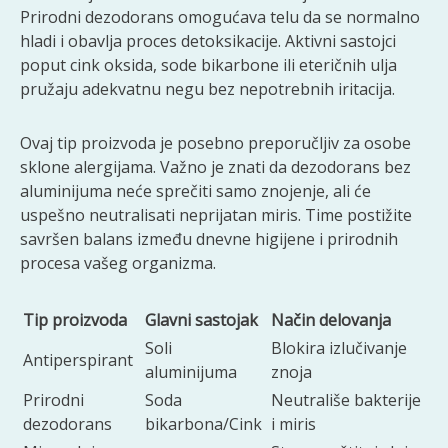
Prirodni dezodorans omogućava telu da se normalno
hladi i obavlja proces detoksikacije. Aktivni sastojci
poput cink oksida, sode bikarbone ili eteričnih ulja
pružaju adekvatnu negu bez nepotrebnih iritacija.
Ovaj tip proizvoda je posebno preporučljiv za osobe
sklone alergijama. Važno je znati da dezodorans bez
aluminijuma neće sprečiti samo znojenje, ali će
uspešno neutralisati neprijatan miris. Time postižite
savršen balans između dnevne higijene i prirodnih
procesa vašeg organizma.
Tip proizvoda
Glavni sastojak
Način delovanja
Soli
Blokira izlučivanje
Antiperspirant
aluminijuma
znoja
Prirodni
Soda
Neutrališe bakterije
dezodorans
bikarbona/Cink
i miris