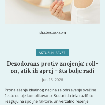
shutterstock.com
AKTUELNI SAVETI
Dezodorans protiv znojenja: roll-
on, stik ili sprej – šta bolje radi
jun 15, 2026
Pronalaženje idealnog načina za održavanje svežine
često deluje komplikovano. Budući da tela različito
reaguju na spoljne faktore, univerzalno rešenje