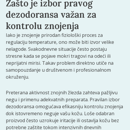
Zašto je izbor pravog
dezodoransa važan za
kontrolu znojenja
Iako je znojenje prirodan fiziološki proces za
regulaciju temperature, ono može biti izvor velike
nelagode. Svakodnevne situacije često postaju
stresne kada se pojave mokri tragovi na odeći ili
neprijatni mirisi. Takav problem direktno utiče na
samopouzdanje u društvenom i profesionalnom
okruženju.
Preterana aktivnost znojnih žlezda zahteva pažljivu
negu i primenu adekvatnih preparata. Pravilan izbor
dezodoransa omogućava efikasniju kontrolu znojenja
dok istovremeno neguje vašu kožu. Loše odabran
proizvod često uzrokuje iritacije ili ostavlja kožu bez
potrebne zaštite tokom intenzivnih dnevnih