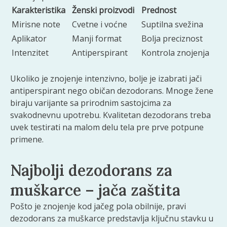
Karakteristika
Ženski proizvodi
Prednost
Mirisne note
Cvetne i voćne
Suptilna svežina
Aplikator
Manji format
Bolja preciznost
Intenzitet
Antiperspirant
Kontrola znojenja
Ukoliko je znojenje intenzivno, bolje je izabrati jači
antiperspirant nego običan dezodorans. Mnoge žene
biraju varijante sa prirodnim sastojcima za
svakodnevnu upotrebu. Kvalitetan dezodorans treba
uvek testirati na malom delu tela pre prve potpune
primene.
Najbolji dezodorans za
muškarce – jača zaštita
Pošto je znojenje kod jačeg pola obilnije, pravi
dezodorans za muškarce predstavlja ključnu stavku u