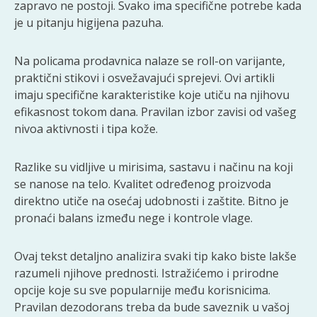
zapravo ne postoji. Svako ima specifične potrebe kada
je u pitanju higijena pazuha.
Na policama prodavnica nalaze se roll-on varijante,
praktični stikovi i osvežavajući sprejevi. Ovi artikli
imaju specifične karakteristike koje utiču na njihovu
efikasnost tokom dana. Pravilan izbor zavisi od vašeg
nivoa aktivnosti i tipa kože.
Razlike su vidljive u mirisima, sastavu i načinu na koji
se nanose na telo. Kvalitet određenog proizvoda
direktno utiče na osećaj udobnosti i zaštite. Bitno je
pronaći balans između nege i kontrole vlage.
Ovaj tekst detaljno analizira svaki tip kako biste lakše
razumeli njihove prednosti. Istražićemo i prirodne
opcije koje su sve popularnije među korisnicima.
Pravilan dezodorans treba da bude saveznik u vašoj