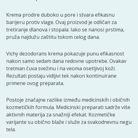
Krema prodire duboko u pore i stvara efikasnu
barijeru protiv vlage. Ovaj proizvod je odličan za
tretiranje dlanova i stopala. Iako se nanosi prstima,
pruža najdužu zaštitu tokom celog dana.
Vichy dezodorans krema pokazuje punu efikasnost
nakon samo sedam dana redovne upotrebe. Ovakav
tretman čuva svežinu i na veoma osetljivoj koži.
Rezultati postaju vidljivi tek nakon kontinuirane
primene ovog preparata.
Postoje značajne razlike između medicinskih i običnih
kozmetičkih formula. Medicinski preparati sadrže više
aktivnih materija za snažniji efekat. Kozmetičke
varijante su obično blaže i služe za svakodnevnu negu
tela.