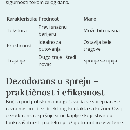
sigurnosti tokom celog dana.
Karakteristika
Prednost
Mane
Pravi snažnu
Tekstura
Može biti masna
barijeru
Idealno za
Ostavlja bele
Praktičnost
putovanja
tragove
Dugo traje i štedi
Trajanje
Sporije se upija
novac
Dezodorans u spreju –
praktičnost i efikasnost
Bočica pod pritiskom omogućava da se sprej nanese
ravnomerno i bez direktnog kontakta sa kožom. Ovaj
dezodorans raspršuje sitne kapljice koje stvaraju
tanki zaštitni sloj na telu i pružaju trenutno osveženje.