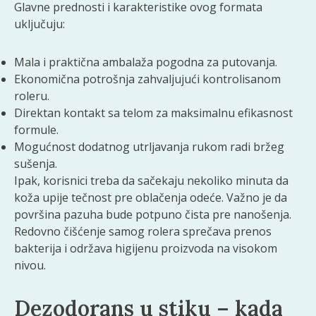
Glavne prednosti i karakteristike ovog formata
uključuju:
Mala i praktična ambalaža pogodna za putovanja.
Ekonomična potrošnja zahvaljujući kontrolisanom
roleru.
Direktan kontakt sa telom za maksimalnu efikasnost
formule.
Mogućnost dodatnog utrljavanja rukom radi bržeg
sušenja.
Ipak, korisnici treba da sačekaju nekoliko minuta da
koža upije tečnost pre oblačenja odeće. Važno je da
površina pazuha bude potpuno čista pre nanošenja.
Redovno čišćenje samog rolera sprečava prenos
bakterija i održava higijenu proizvoda na visokom
nivou.
Dezodorans u stiku – kada