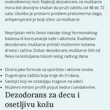
svakodnevnoj nezi. Najbolji dezodorans za muškarce
mora biti dovoljno snažan da pruži zaštitu od 48 do 72
sata. Ukoliko je primarni problem prekomerna vlaga,
antiperspirant je bolji izbor za muškarce.
Neprijatan miris često nastaje zbog hormonalnog
balansa ili konzumacije kafe i alkohola. Kvalitetan
dezodorans muškarce privlači muževnim notama
drveta i začina. Dobar dezodorans muškarce štiti od
fleka na košuljama tokom celog radnog dana.
Ekstra jake formule za sportiste i aktivne osobe.
Dugotrajna zaštita koja traje do tri dana.
Sastojci koji ne ostavljaju tragove na odeći.
Muževni mirisni profili poput kedra i sandalovine.
Dezodorans za decu i
osetljivu kožu