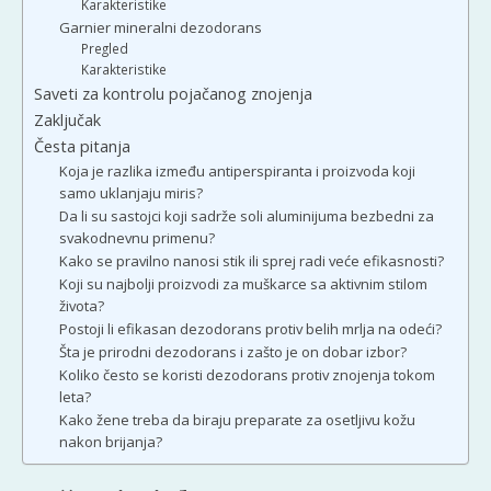
Karakteristike
Garnier mineralni dezodorans
Pregled
Karakteristike
Saveti za kontrolu pojačanog znojenja
Zaključak
Česta pitanja
Koja je razlika između antiperspiranta i proizvoda koji
samo uklanjaju miris?
Da li su sastojci koji sadrže soli aluminijuma bezbedni za
svakodnevnu primenu?
Kako se pravilno nanosi stik ili sprej radi veće efikasnosti?
Koji su najbolji proizvodi za muškarce sa aktivnim stilom
života?
Postoji li efikasan dezodorans protiv belih mrlja na odeći?
Šta je prirodni dezodorans i zašto je on dobar izbor?
Koliko često se koristi dezodorans protiv znojenja tokom
leta?
Kako žene treba da biraju preparate za osetljivu kožu
nakon brijanja?