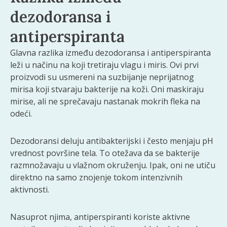
dezodoransa i
antiperspiranta
Glavna razlika između dezodoransa i antiperspiranta
leži u načinu na koji tretiraju vlagu i miris. Ovi prvi
proizvodi su usmereni na suzbijanje neprijatnog
mirisa koji stvaraju bakterije na koži. Oni maskiraju
mirise, ali ne sprečavaju nastanak mokrih fleka na
odeći.
Dezodoransi deluju antibakterijski i često menjaju pH
vrednost površine tela. To otežava da se bakterije
razmnožavaju u vlažnom okruženju. Ipak, oni ne utiču
direktno na samo znojenje tokom intenzivnih
aktivnosti.
Nasuprot njima, antiperspiranti koriste aktivne