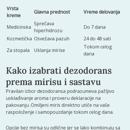
Vrsta
Glavna prednost
Vreme delovanja
kreme
Sprečava
Medicinska
Do 7 dana
hiperhidrozu
Kozmetička
Osvežava pazuh
24 do 48 sati
Tokom celog
Za stopala
Uklanja mirise
dana
Kako izabrati dezodorans
prema mirisu i sastavu
Pravilan izbor dezodoransa podrazumeva pažljivo
usklađivanje aroma i proveru deklaracije na
pakovanju. Omiljeni miris direktno utiče na vaše
raspoloženje i samopouzdanje tokom celog dana.
Opcije bez mirisa su odlične jer se lako kombinuju sa