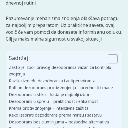
dnevnoj rutini.
Razumevanje mehanizma znojenja olakšava potragu
za najboljim preparatom. Uz praktične savete, ovaj
vodič će vam pomoći da donesete informisanu odluku.
Cilj je maksimalna sigurnost u svakoj situaciji.
Sadržaj
Zašto je izbor pravog dezodoransa važan za kontrolu
znojenja
Razlika između dezodoransa i antiperspiranta
Roll-on dezodorans protiv znojenja – prednosti i mane
Dezodorans u stiku – kada je najbolji izbor
Dezodorans u spreju – praktičnost i efikasnost
Krema protiv znojenja – intenzivna zaštita
Kako izabrati dezodorans prema mirisu i sastavu
Dezodorans bez aluminijuma – bezbedna alternativa