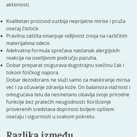
aktivnosti.
Kvalitetan proizvod suzbija neprijatne mirise i pruža
osećaj čistoće.
Pravilna zaštita smanjuje vidljivost znoja na različitim
materijalima odeće.
Adekvatna formula sprečava nastanak alergijskih
reakcija na osetljivom području pazuha.
Dobar preparat osigurava dugotrajnu svežinu čak i
tokom fizičkog napora.
Dobar dezodorans ne služi samo za maskiranje mirisa
već i za očuvanje zdravlja kože. On balansira vlažnost i
omogućava telu da nesmetano obavlja svoje prirodne
funkcije bez pratećih neugodnosti. Korišćenje
proverenih sredstava doprinosi boljem opštem
osećaju i sigurnosti u svakom pokretu.
Razlika između