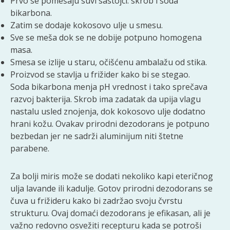
Prvo se pomešaju suvi sastojci: skrob i soda
bikarbona.
Zatim se dodaje kokosovo ulje u smesu.
Sve se meša dok se ne dobije potpuno homogena
masa.
Smesa se izlije u staru, očišćenu ambalažu od stika.
Proizvod se stavlja u frižider kako bi se stegao.
Soda bikarbona menja pH vrednost i tako sprečava
razvoj bakterija. Skrob ima zadatak da upija vlagu
nastalu usled znojenja, dok kokosovo ulje dodatno
hrani kožu. Ovakav prirodni dezodorans je potpuno
bezbedan jer ne sadrži aluminijum niti štetne
parabene.
Za bolji miris može se dodati nekoliko kapi eteričnog
ulja lavande ili kadulje. Gotov prirodni dezodorans se
čuva u frižideru kako bi zadržao svoju čvrstu
strukturu. Ovaj domaći dezodorans je efikasan, ali je
važno redovno osvežiti recepturu kada se potroši