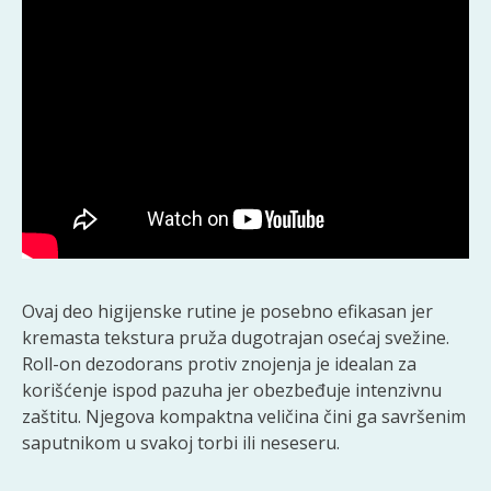
Ovaj deo higijenske rutine je posebno efikasan jer
kremasta tekstura pruža dugotrajan osećaj svežine.
Roll-on dezodorans protiv znojenja je idealan za
korišćenje ispod pazuha jer obezbeđuje intenzivnu
zaštitu. Njegova kompaktna veličina čini ga savršenim
saputnikom u svakoj torbi ili neseseru.