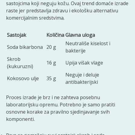
sastojcima koji neguju kožu. Ovaj trend domaće izrade
raste jer predstavlja zdravu i ekološku alternativu
komercijalnim sredstvima.
Sastojak
Količina
Glavna uloga
Neutrališe kiselost i
Soda bikarbona
20 g
bakterije
Skrob
16 g
Upija višak vlage
(kukuruzni)
Neguje i deluje
Kokosovo ulje
35 g
antibakterijski
Proces izrade je brz i ne zahteva posebnu
laboratorijsku opremu. Potrebno je samo pratiti
osnovne korake za pravilno sjedinjavanje svih
komponenti.