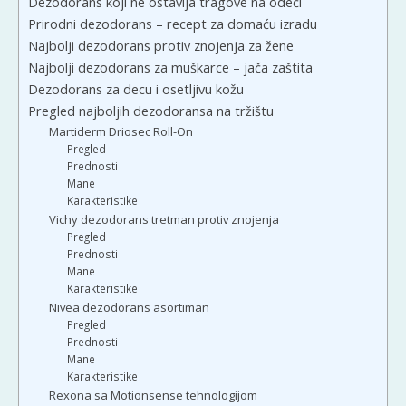
Dezodorans koji ne ostavlja tragove na odeći
Prirodni dezodorans – recept za domaću izradu
Najbolji dezodorans protiv znojenja za žene
Najbolji dezodorans za muškarce – jača zaštita
Dezodorans za decu i osetljivu kožu
Pregled najboljih dezodoransa na tržištu
Martiderm Driosec Roll-On
Pregled
Prednosti
Mane
Karakteristike
Vichy dezodorans tretman protiv znojenja
Pregled
Prednosti
Mane
Karakteristike
Nivea dezodorans asortiman
Pregled
Prednosti
Mane
Karakteristike
Rexona sa Motionsense tehnologijom