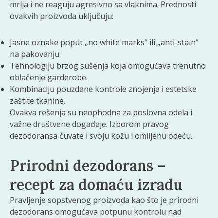
mrlja i ne reaguju agresivno sa vlaknima. Prednosti
ovakvih proizvoda uključuju:
Jasne oznake poput „no white marks“ ili „anti-stain“
na pakovanju.
Tehnologiju brzog sušenja koja omogućava trenutno
oblačenje garderobe.
Kombinaciju pouzdane kontrole znojenja i estetske
zaštite tkanine.
Ovakva rešenja su neophodna za poslovna odela i
važne društvene događaje. Izborom pravog
dezodoransa čuvate i svoju kožu i omiljenu odeću.
Prirodni dezodorans –
recept za domaću izradu
Pravljenje sopstvenog proizvoda kao što je prirodni
dezodorans omogućava potpunu kontrolu nad