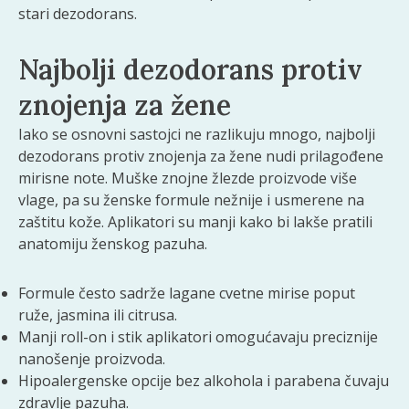
stari dezodorans.
Najbolji dezodorans protiv
znojenja za žene
Iako se osnovni sastojci ne razlikuju mnogo, najbolji
dezodorans protiv znojenja za žene nudi prilagođene
mirisne note. Muške znojne žlezde proizvode više
vlage, pa su ženske formule nežnije i usmerene na
zaštitu kože. Aplikatori su manji kako bi lakše pratili
anatomiju ženskog pazuha.
Formule često sadrže lagane cvetne mirise poput
ruže, jasmina ili citrusa.
Manji roll-on i stik aplikatori omogućavaju preciznije
nanošenje proizvoda.
Hipoalergenske opcije bez alkohola i parabena čuvaju
zdravlje pazuha.