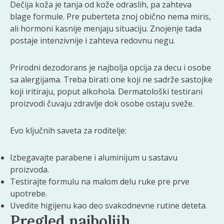
Dečija koža je tanja od kože odraslih, pa zahteva
blage formule. Pre puberteta znoj obično nema miris,
ali hormoni kasnije menjaju situaciju. Znojenje tada
postaje intenzivnije i zahteva redovnu negu.
Prirodni dezodorans je najbolja opcija za decu i osobe
sa alergijama. Treba birati one koji ne sadrže sastojke
koji iritiraju, poput alkohola. Dermatološki testirani
proizvodi čuvaju zdravlje dok osobe ostaju sveže.
Evo ključnih saveta za roditelje:
Izbegavajte parabene i aluminijum u sastavu
proizvoda.
Testirajte formulu na malom delu ruke pre prve
upotrebe.
Uvedite higijenu kao deo svakodnevne rutine deteta.
Pregled najboljih