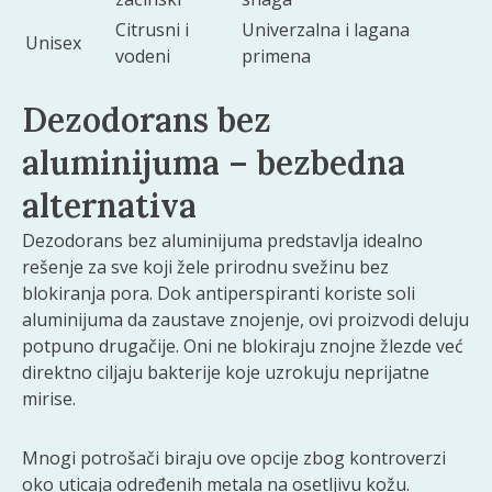
Citrusni i
Univerzalna i lagana
Unisex
vodeni
primena
Dezodorans bez
aluminijuma – bezbedna
alternativa
Dezodorans bez aluminijuma predstavlja idealno
rešenje za sve koji žele prirodnu svežinu bez
blokiranja pora. Dok antiperspiranti koriste soli
aluminijuma da zaustave znojenje, ovi proizvodi deluju
potpuno drugačije. Oni ne blokiraju znojne žlezde već
direktno ciljaju bakterije koje uzrokuju neprijatne
mirise.
Mnogi potrošači biraju ove opcije zbog kontroverzi
oko uticaja određenih metala na osetljivu kožu.