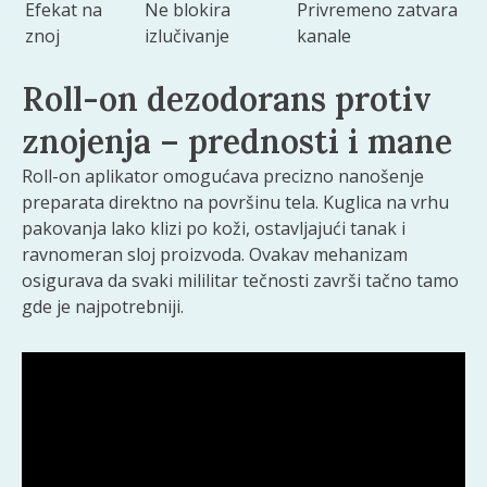
Efekat na
Ne blokira
Privremeno zatvara
znoj
izlučivanje
kanale
Roll-on dezodorans protiv
znojenja – prednosti i mane
Roll-on aplikator omogućava precizno nanošenje
preparata direktno na površinu tela. Kuglica na vrhu
pakovanja lako klizi po koži, ostavljajući tanak i
ravnomeran sloj proizvoda. Ovakav mehanizam
osigurava da svaki mililitar tečnosti završi tačno tamo
gde je najpotrebniji.