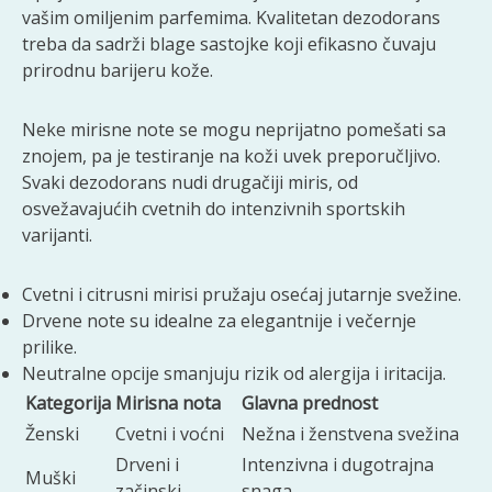
vašim omiljenim parfemima. Kvalitetan dezodorans
treba da sadrži blage sastojke koji efikasno čuvaju
prirodnu barijeru kože.
Neke mirisne note se mogu neprijatno pomešati sa
znojem, pa je testiranje na koži uvek preporučljivo.
Svaki dezodorans nudi drugačiji miris, od
osvežavajućih cvetnih do intenzivnih sportskih
varijanti.
Cvetni i citrusni mirisi pružaju osećaj jutarnje svežine.
Drvene note su idealne za elegantnije i večernje
prilike.
Neutralne opcije smanjuju rizik od alergija i iritacija.
Kategorija
Mirisna nota
Glavna prednost
Ženski
Cvetni i voćni
Nežna i ženstvena svežina
Drveni i
Intenzivna i dugotrajna
Muški
začinski
snaga