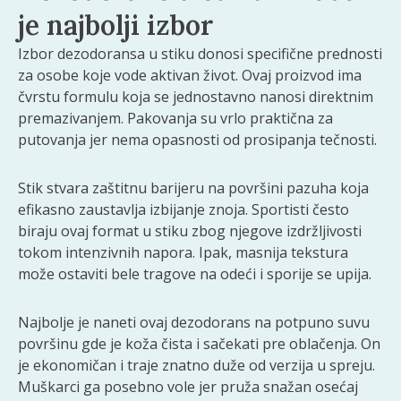
je najbolji izbor
Izbor dezodoransa u stiku donosi specifične prednosti
za osobe koje vode aktivan život. Ovaj proizvod ima
čvrstu formulu koja se jednostavno nanosi direktnim
premazivanjem. Pakovanja su vrlo praktična za
putovanja jer nema opasnosti od prosipanja tečnosti.
Stik stvara zaštitnu barijeru na površini pazuha koja
efikasno zaustavlja izbijanje znoja. Sportisti često
biraju ovaj format u stiku zbog njegove izdržljivosti
tokom intenzivnih napora. Ipak, masnija tekstura
može ostaviti bele tragove na odeći i sporije se upija.
Najbolje je naneti ovaj dezodorans na potpuno suvu
površinu gde je koža čista i sačekati pre oblačenja. On
je ekonomičan i traje znatno duže od verzija u spreju.
Muškarci ga posebno vole jer pruža snažan osećaj