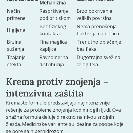
Mehanizma
Način
Raspršivanje
Brzo pokrivanje
primene
pod pritiskom
velikih površina
Bez fizičkog
Nema prenošenja
Higijena
kontakta
bakterija na bočicu
Brzina
Fina maglica
Trenutno oblačenje
sušenja
kapljica
bez fleka
Trajanje
Ravnomerna
Dugotrajna svežina
efekta
distribucija
celog tela
Krema protiv znojenja –
intenzivna zaštita
Kremaste formule predstavljaju najintenzivnije
rešenje za probleme znojenja kod mnogih ljudi. Ova
snažna formula deluje direktno na nivou znojnih
žlezda. Medicinske varijante su idealne za osobe koje
se bore sa hiperhidrozom.