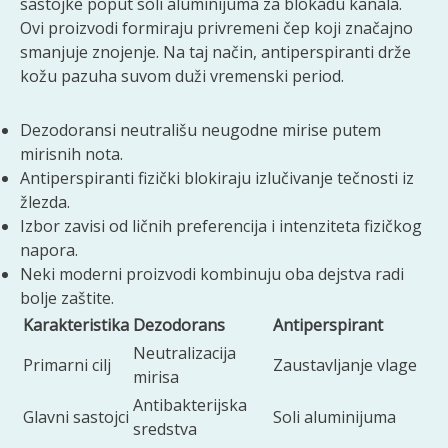
sastojke poput soli aluminijuma za blokadu kanala.
Ovi proizvodi formiraju privremeni čep koji značajno
smanjuje znojenje. Na taj način, antiperspiranti drže
kožu pazuha suvom duži vremenski period.
Dezodoransi neutrališu neugodne mirise putem
mirisnih nota.
Antiperspiranti fizički blokiraju izlučivanje tečnosti iz
žlezda.
Izbor zavisi od ličnih preferencija i intenziteta fizičkog
napora.
Neki moderni proizvodi kombinuju oba dejstva radi
bolje zaštite.
Karakteristika
Dezodorans
Antiperspirant
Neutralizacija
Primarni cilj
Zaustavljanje vlage
mirisa
Antibakterijska
Glavni sastojci
Soli aluminijuma
sredstva