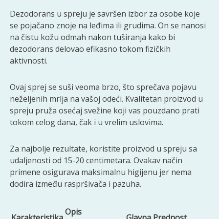
Dezodorans u spreju je savršen izbor za osobe koje
se pojačano znoje na leđima ili grudima. On se nanosi
na čistu kožu odmah nakon tuširanja kako bi
dezodorans delovao efikasno tokom fizičkih
aktivnosti.
Ovaj sprej se suši veoma brzo, što sprečava pojavu
neželjenih mrlja na vašoj odeći. Kvalitetan proizvod u
spreju pruža osećaj svežine koji vas pouzdano prati
tokom celog dana, čak i u vrelim uslovima.
Za najbolje rezultate, koristite proizvod u spreju sa
udaljenosti od 15-20 centimetara. Ovakav način
primene osigurava maksimalnu higijenu jer nema
dodira između raspršivača i pazuha.
Opis
Karakteristika
Glavna Prednost