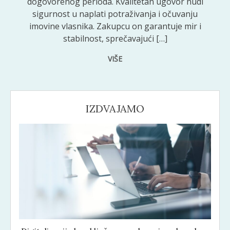
dogovorenog perioda. Kvalitetan ugovor nudi
sigurnost u naplati potraživanja i očuvanju
imovine vlasnika. Zakupcu on garantuje mir i
stabilnost, sprečavajući […]
VIŠE
IZDVAJAMO