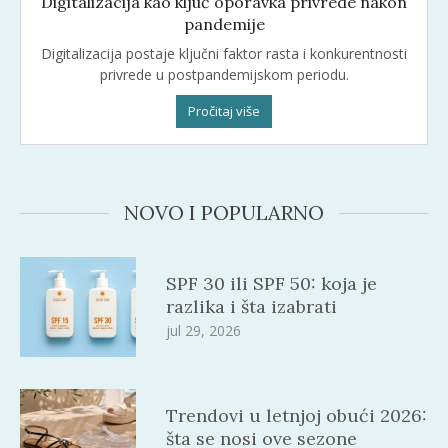
Digitalizacija kao ključ oporavka privrede nakon
pandemije
Digitalizacija postaje ključni faktor rasta i konkurentnosti
privrede u postpandemijskom periodu.
Pročitaj više
NOVO I POPULARNO
SPF 30 ili SPF 50: koja je
razlika i šta izabrati
jul 29, 2026
Trendovi u letnjoj obući 2026:
šta se nosi ove sezone