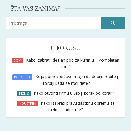
ŠTA VAS ZANIMA?
Pretraži:
U FOKUSU
Kako izabrati idealan pod za kuhinju – Kompletan
DOM
vodič
Koju pomoć države mogu da dobiju roditelji
PORODICA
u Srbiji kada se rodi dete?
Kako otvoriti firmu u Srbiji korak po korak?
BIZNIS
Kako izabrati pravu zaštitnu opremu za
INDUSTRIJA
različite industrije?