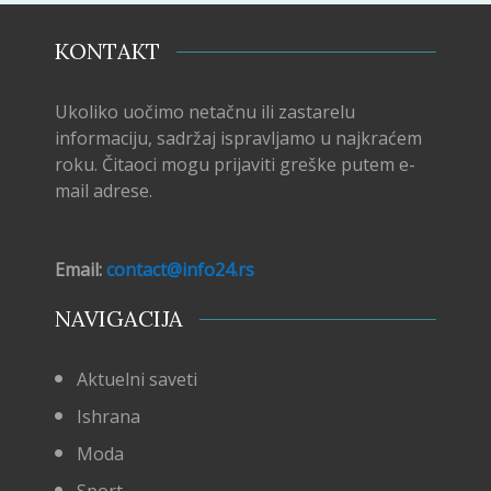
KONTAKT
Ukoliko uočimo netačnu ili zastarelu
informaciju, sadržaj ispravljamo u najkraćem
roku. Čitaoci mogu prijaviti greške putem e-
mail adrese.
Email:
contact@info24.rs
NAVIGACIJA
Aktuelni saveti
Ishrana
Moda
Sport