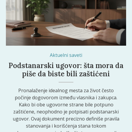
Aktuelni saveti
Podstanarski ugovor: šta mora da
piše da biste bili zaštićeni
Pronalaženje idealnog mesta za život često
počinje dogovorom između vlasnika i zakupca.
Kako bi obe ugovorne strane bile potpuno
zaštićene, neophodno je potpisati podstanarski
ugovor. Ovaj dokument precizno definiše pravila
stanovanja i korišćenja stana tokom