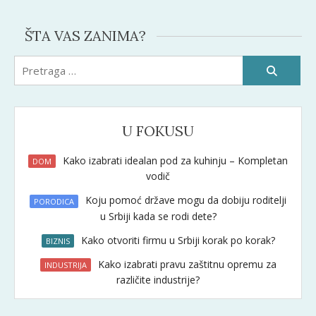
ŠTA VAS ZANIMA?
Pretraži:
U FOKUSU
Kako izabrati idealan pod za kuhinju – Kompletan
DOM
vodič
Koju pomoć države mogu da dobiju roditelji
PORODICA
u Srbiji kada se rodi dete?
Kako otvoriti firmu u Srbiji korak po korak?
BIZNIS
Kako izabrati pravu zaštitnu opremu za
INDUSTRIJA
različite industrije?