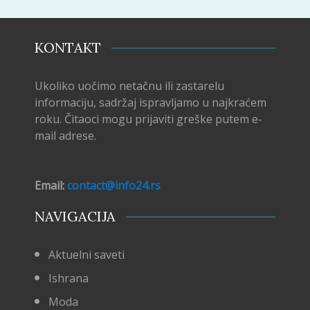
KONTAKT
Ukoliko uočimo netačnu ili zastarelu
informaciju, sadržaj ispravljamo u najkraćem
roku. Čitaoci mogu prijaviti greške putem e-
mail adrese.
Email:
contact@info24.rs
NAVIGACIJA
Aktuelni saveti
Ishrana
Moda