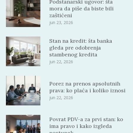
Podstanarski ugovor: šta
mora da piše da biste bili
zaštićeni
jun 23, 2026
Stan na kredit: šta banka
gleda pre odobrenja
stambenog kredita
jun 22, 2026
Porez na prenos apsolutnih
prava: ko plaća i koliko iznosi
jun 22, 2026
Povrat PDV-a za prvi stan: ko
ima pravo i kako izgleda
postupak