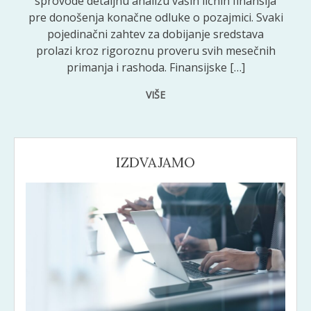
sprovode detaljnu analizu vaših ličnih finansija
pre donošenja konačne odluke o pozajmici. Svaki
pojedinačni zahtev za dobijanje sredstava
prolazi kroz rigoroznu proveru svih mesečnih
primanja i rashoda. Finansijske […]
VIŠE
IZDVAJAMO