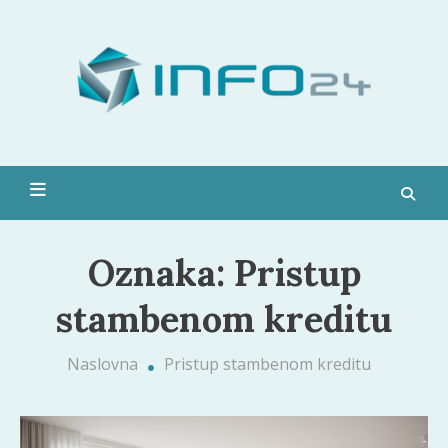
Skip
to
Moda,
content
pop
kultura,
zdravlje i
Info 24
još
mnogo
toga
Oznaka:
Pristup
stambenom kreditu
Naslovna
Pristup stambenom kreditu