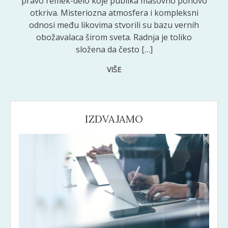
pravo remek-delo koje publika masovno ponovo
otkriva. Misteriozna atmosfera i kompleksni
odnosi među likovima stvorili su bazu vernih
obožavalaca širom sveta. Radnja je toliko
složena da često […]
VIŠE
IZDVAJAMO