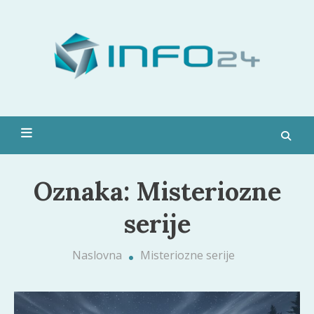
Skip
to
Moda,
content
pop
kultura,
zdravlje i
Info 24
još
mnogo
toga
Oznaka:
Misteriozne
serije
Naslovna
Misteriozne serije