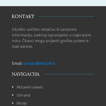
KONTAKT
Ukoliko uočimo netačnu ili zastarelu
informaciju, sadržaj ispravljamo u najkraćem
roku. Čitaoci mogu prijaviti greške putem e-
mail adrese.
Email:
contact@info24.rs
NAVIGACIJA
Aktuelni saveti
Ishrana
Moda