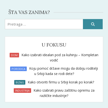
ŠTA VAS ZANIMA?
Pretraži:
U FOKUSU
Kako izabrati idealan pod za kuhinju – Kompletan
DOM
vodič
Koju pomoć države mogu da dobiju roditelji
PORODICA
u Srbiji kada se rodi dete?
Kako otvoriti firmu u Srbiji korak po korak?
BIZNIS
Kako izabrati pravu zaštitnu opremu za
INDUSTRIJA
različite industrije?