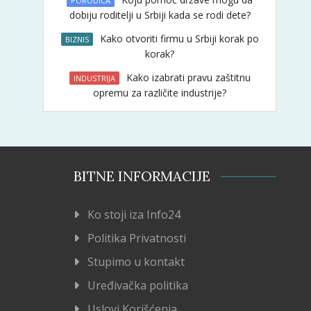
PORODICA
dobiju roditelji u Srbiji kada se rodi dete?
Kako otvoriti firmu u Srbiji korak po
BIZNIS
korak?
Kako izabrati pravu zaštitnu
INDUSTRIJA
opremu za različite industrije?
BITNE INFORMACIJE
Ko stoji iza Info24
Politika Privatnosti
Stupimo u kontakt
Uređivačka politika
Uslovi Korišćenja