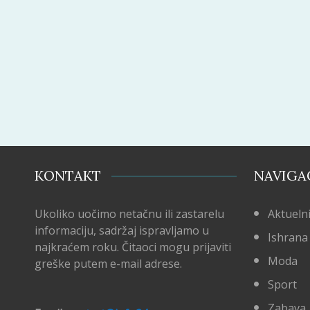
KONTAKT
NAVIGA
Ukoliko uočimo netačnu ili zastarelu
Aktuelni
informaciju, sadržaj ispravljamo u
Ishrana
najkraćem roku. Čitaoci mogu prijaviti
Moda
greške putem e-mail adrese.
Sport
Zabava