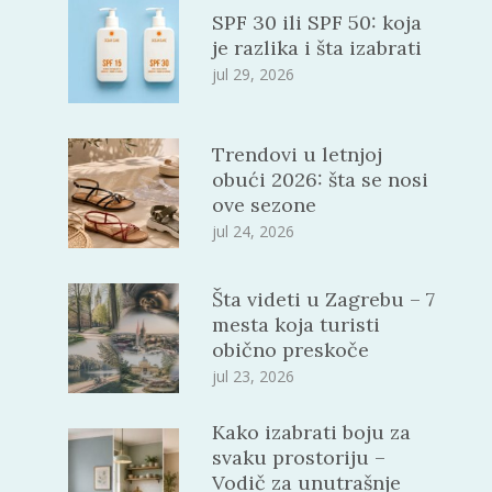
SPF 30 ili SPF 50: koja
je razlika i šta izabrati
jul 29, 2026
Trendovi u letnjoj
obući 2026: šta se nosi
ove sezone
jul 24, 2026
Šta videti u Zagrebu – 7
mesta koja turisti
obično preskoče
jul 23, 2026
Kako izabrati boju za
svaku prostoriju –
Vodič za unutrašnje