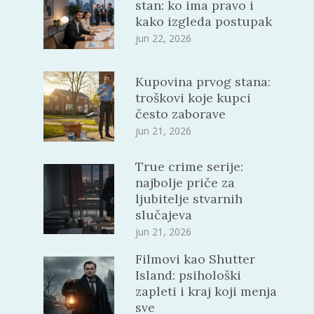
stan: ko ima pravo i
kako izgleda postupak
jun 22, 2026
Kupovina prvog stana:
troškovi koje kupci
često zaborave
jun 21, 2026
True crime serije:
najbolje priče za
ljubitelje stvarnih
slučajeva
jun 21, 2026
Filmovi kao Shutter
Island: psihološki
zapleti i kraj koji menja
sve