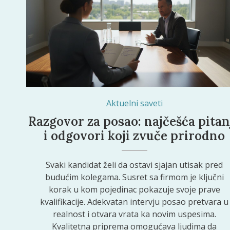
Aktuelni saveti
Razgovor za posao: najčešća pitan
i odgovori koji zvuče prirodno
Svaki kandidat želi da ostavi sjajan utisak pred
budućim kolegama. Susret sa firmom je ključni
korak u kom pojedinac pokazuje svoje prave
kvalifikacije. Adekvatan intervju posao pretvara u
realnost i otvara vrata ka novim uspesima.
Kvalitetna priprema omogućava ljudima da