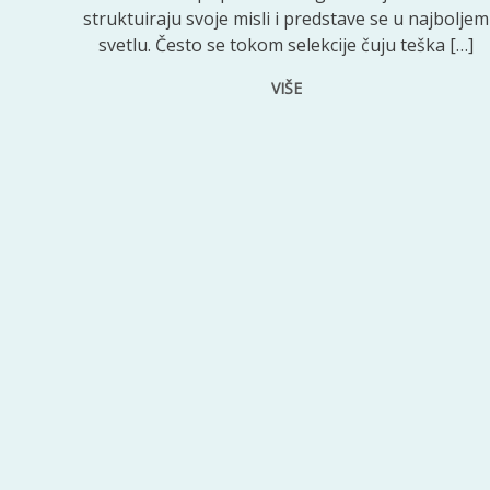
struktuiraju svoje misli i predstave se u najboljem
svetlu. Često se tokom selekcije čuju teška […]
VIŠE