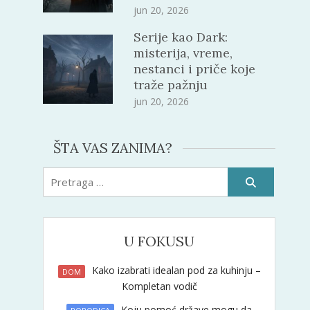
jun 20, 2026
Serije kao Dark:
misterija, vreme,
nestanci i priče koje
traže pažnju
jun 20, 2026
ŠTA VAS ZANIMA?
Pretraži:
U FOKUSU
Kako izabrati idealan pod za kuhinju –
DOM
Kompletan vodič
Koju pomoć države mogu da