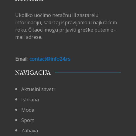
Ukoliko uočimo netačnu ili zastarelu
informaciju, sadržaj ispravljamo u najkraćem
roku. Čitaoci mogu prijaviti greške putem e-
mail adrese.
Email:
contact@info24.rs
NAVIGACIJA
Aktuelni saveti
Ishrana
Moda
Sport
Zabava