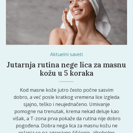
Aktuelni saveti
Jutarnja rutina nege lica za masnu
kožu u 5 koraka
Kod masne kože jutro često počne sasvim
dobro, a već posle kratkog vremena lice izgleda
sjajno, teško i neujednačeno. Umivanje
pomogne na trenutak, krema nekad deluje kao
višak, a T-zona prva pokaže da rutina nije dobro
pogođena. Dobra nega lica za masnu kožu ne
oslanja se na agresivno čišćenje, alkoholne