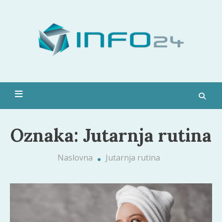
Skip
to
Moda,
content
pop
kultura,
zdravlje i
Info 24
još
mnogo
toga
Oznaka:
Jutarnja rutina
Naslovna
Jutarnja rutina