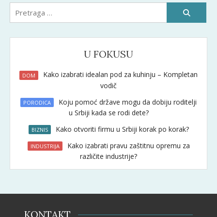
Pretraži:
U FOKUSU
Kako izabrati idealan pod za kuhinju – Kompletan
DOM
vodič
Koju pomoć države mogu da dobiju roditelji
PORODICA
u Srbiji kada se rodi dete?
Kako otvoriti firmu u Srbiji korak po korak?
BIZNIS
Kako izabrati pravu zaštitnu opremu za
INDUSTRIJA
različite industrije?
KONTAKT