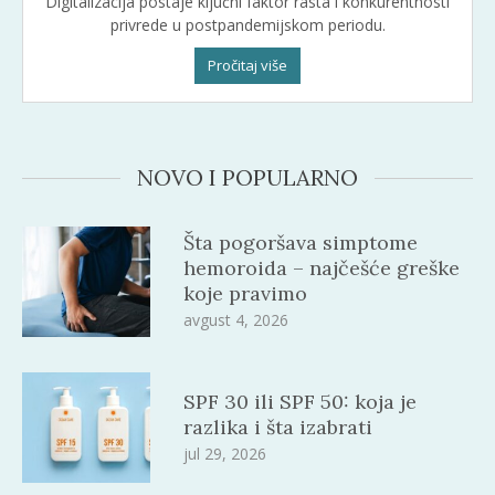
Digitalizacija postaje ključni faktor rasta i konkurentnosti
privrede u postpandemijskom periodu.
Pročitaj više
NOVO I POPULARNO
Šta pogoršava simptome
hemoroida – najčešće greške
koje pravimo
avgust 4, 2026
SPF 30 ili SPF 50: koja je
razlika i šta izabrati
jul 29, 2026