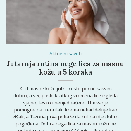
Aktuelni saveti
Jutarnja rutina nege lica za masnu
kožu u 5 koraka
Kod masne kože jutro često počne sasvim
dobro, a već posle kratkog vremena lice izgleda
sjajno, teško i neujednačeno. Umivanje
pomogne na trenutak, krema nekad deluje kao
višak, a T-zona prva pokaže da rutina nije dobro
pogođena. Dobra nega lica za masnu kožu ne
oslanja se na agresivno čišćenje, alkoholne