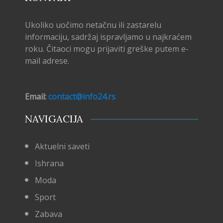
Ukoliko uočimo netačnu ili zastarelu
informaciju, sadržaj ispravljamo u najkraćem
roku. Čitaoci mogu prijaviti greške putem e-
mail adrese.
Email:
contact@info24.rs
NAVIGACIJA
Aktuelni saveti
Ishrana
Moda
Sport
Zabava