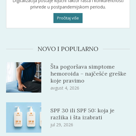
Digitalizacija postaje ključni faktor rasta i konkurentnosti
privrede u postpandemijskom periodu.
Pročitaj više
NOVO I POPULARNO
Šta pogoršava simptome
hemoroida – najčešće greške
koje pravimo
avgust 4, 2026
SPF 30 ili SPF 50: koja je
razlika i šta izabrati
jul 29, 2026