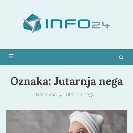
Skip
to
Moda,
content
pop
kultura,
zdravlje i
Info 24
još
mnogo
toga
Oznaka:
Jutarnja nega
Naslovna
Jutarnja nega