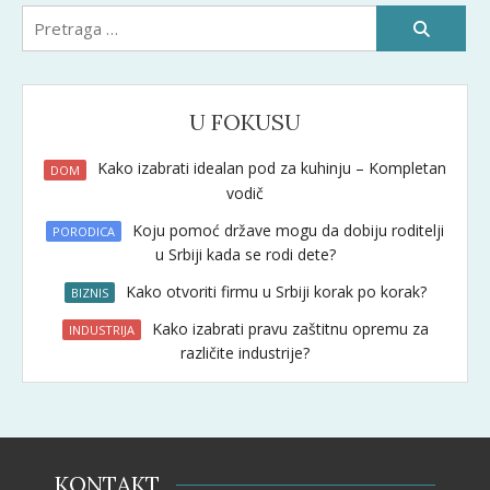
Pretraži:
U FOKUSU
Kako izabrati idealan pod za kuhinju – Kompletan
DOM
vodič
Koju pomoć države mogu da dobiju roditelji
PORODICA
u Srbiji kada se rodi dete?
Kako otvoriti firmu u Srbiji korak po korak?
BIZNIS
Kako izabrati pravu zaštitnu opremu za
INDUSTRIJA
različite industrije?
KONTAKT