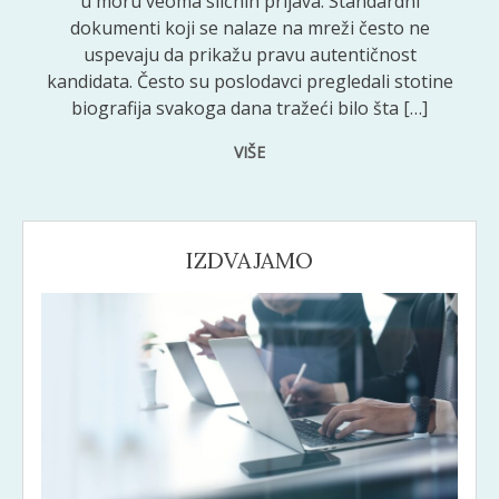
u moru veoma sličnih prijava. Standardni
dokumenti koji se nalaze na mreži često ne
uspevaju da prikažu pravu autentičnost
kandidata. Često su poslodavci pregledali stotine
biografija svakoga dana tražeći bilo šta […]
VIŠE
IZDVAJAMO