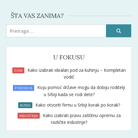
ŠTA VAS ZANIMA?
Pretraži:
U FOKUSU
Kako izabrati idealan pod za kuhinju – Kompletan
DOM
vodič
Koju pomoć države mogu da dobiju roditelji
PORODICA
u Srbiji kada se rodi dete?
Kako otvoriti firmu u Srbiji korak po korak?
BIZNIS
Kako izabrati pravu zaštitnu opremu za
INDUSTRIJA
različite industrije?