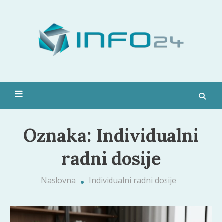
Skip
to
Moda,
content
pop
kultura,
zdravlje i
Info 24
još
mnogo
toga
Oznaka:
Individualni
radni dosije
Naslovna
Individualni radni dosije