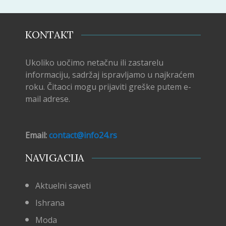
KONTAKT
Ukoliko uočimo netačnu ili zastarelu
informaciju, sadržaj ispravljamo u najkraćem
roku. Čitaoci mogu prijaviti greške putem e-
mail adrese.
Email:
contact@info24.rs
NAVIGACIJA
Aktuelni saveti
Ishrana
Moda