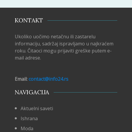
KONTAKT
Ukoliko uočimo netačnu ili zastarelu
informaciju, sadržaj ispravljamo u najkraćem
roku. Čitaoci mogu prijaviti greške putem e-
mail adrese.
Email:
contact@info24.rs
NAVIGACIJA
Aktuelni saveti
Ishrana
Moda