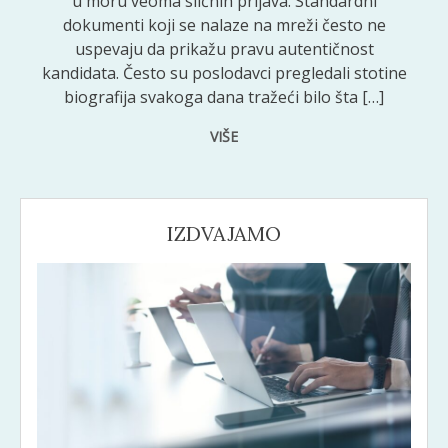
u moru veoma sličnih prijava. Standardni
dokumenti koji se nalaze na mreži često ne
uspevaju da prikažu pravu autentičnost
kandidata. Često su poslodavci pregledali stotine
biografija svakoga dana tražeći bilo šta […]
VIŠE
IZDVAJAMO