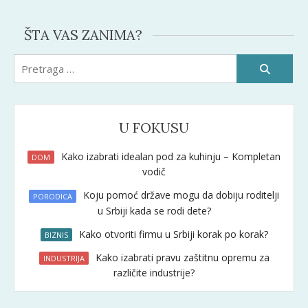
ŠTA VAS ZANIMA?
Pretraži:
U FOKUSU
Kako izabrati idealan pod za kuhinju – Kompletan
DOM
vodič
Koju pomoć države mogu da dobiju roditelji
PORODICA
u Srbiji kada se rodi dete?
Kako otvoriti firmu u Srbiji korak po korak?
BIZNIS
Kako izabrati pravu zaštitnu opremu za
INDUSTRIJA
različite industrije?