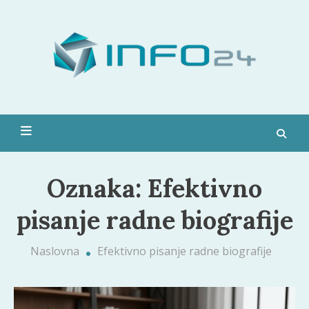
Skip
to
Moda,
content
pop
kultura,
zdravlje i
Info 24
još
mnogo
toga
Oznaka:
Efektivno
pisanje radne biografije
Naslovna
Efektivno pisanje radne biografije