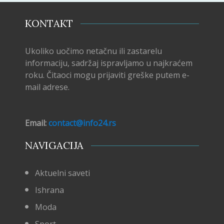
KONTAKT
Ukoliko uočimo netačnu ili zastarelu
informaciju, sadržaj ispravljamo u najkraćem
roku. Čitaoci mogu prijaviti greške putem e-
mail adrese.
Email:
contact@info24.rs
NAVIGACIJA
Aktuelni saveti
Ishrana
Moda
Sport