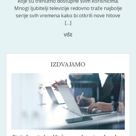
koje su trenutno dostupne svim korisnicima.
Mnogi ljubitelji televizije redovno traže najbolje
serije svih vremena kako bi otkrili nove hitove
[…]
VIŠE
IZDVAJAMO