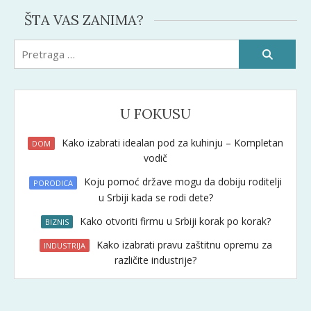
ŠTA VAS ZANIMA?
Pretraži:
U FOKUSU
Kako izabrati idealan pod za kuhinju – Kompletan
DOM
vodič
Koju pomoć države mogu da dobiju roditelji
PORODICA
u Srbiji kada se rodi dete?
Kako otvoriti firmu u Srbiji korak po korak?
BIZNIS
Kako izabrati pravu zaštitnu opremu za
INDUSTRIJA
različite industrije?