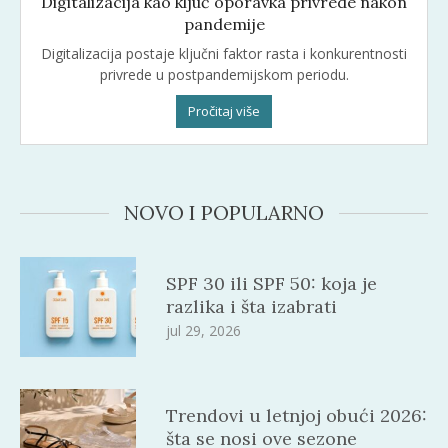
Digitalizacija kao ključ oporavka privrede nakon
pandemije
Digitalizacija postaje ključni faktor rasta i konkurentnosti
privrede u postpandemijskom periodu.
Pročitaj više
NOVO I POPULARNO
SPF 30 ili SPF 50: koja je
razlika i šta izabrati
jul 29, 2026
Trendovi u letnjoj obući 2026:
šta se nosi ove sezone