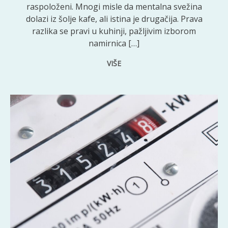
raspoloženi. Mnogi misle da mentalna svežina
dolazi iz šolje kafe, ali istina je drugačija. Prava
razlika se pravi u kuhinji, pažljivim izborom
namirnica […]
VIŠE