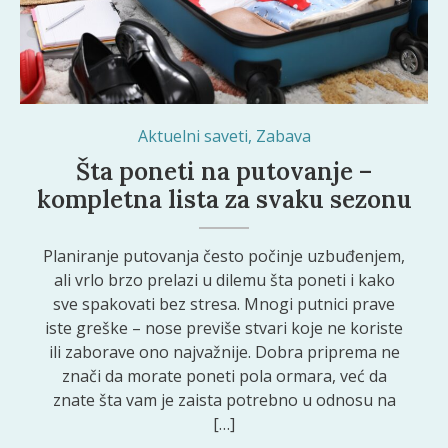
Aktuelni saveti
,
Zabava
Šta poneti na putovanje –
kompletna lista za svaku sezonu
Planiranje putovanja često počinje uzbuđenjem,
ali vrlo brzo prelazi u dilemu šta poneti i kako
sve spakovati bez stresa. Mnogi putnici prave
iste greške – nose previše stvari koje ne koriste
ili zaborave ono najvažnije. Dobra priprema ne
znači da morate poneti pola ormara, već da
znate šta vam je zaista potrebno u odnosu na
[…]