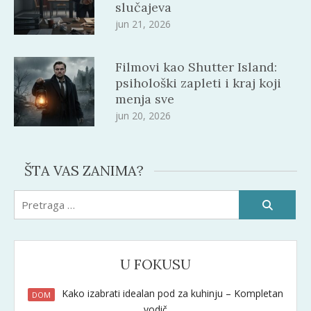
slučajeva
jun 21, 2026
Filmovi kao Shutter Island:
psihološki zapleti i kraj koji
menja sve
jun 20, 2026
ŠTA VAS ZANIMA?
Pretraži:
U FOKUSU
Kako izabrati idealan pod za kuhinju – Kompletan
DOM
vodič