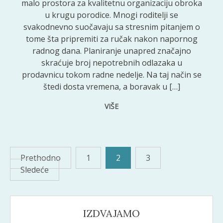
malo prostora za kvalitetnu organizaciju obroka
u krugu porodice. Mnogi roditelji se
svakodnevno suočavaju sa stresnim pitanjem o
tome šta pripremiti za ručak nakon napornog
radnog dana. Planiranje unapred značajno
skraćuje broj nepotrebnih odlazaka u
prodavnicu tokom radne nedelje. Na taj način se
štedi dosta vremena, a boravak u […]
VIŠE
Paginacija
Prethodno
1
2
3
Sledeće
članaka
IZDVAJAMO