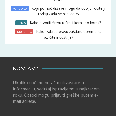
Koju pomoć države mogu da dobiju roditelji
PORODICA
u Srbiji kada se rodi dete?
Kako otvoriti firmu u Srbiji korak po korak?
BIZNIS
Kako izabrati pravu zaštitnu opremu za
INDUSTRIJA
različite industrije?
KONTAKT
Ukoliko uočimo netačnu ili zastarelu
informaciju, sadržaj ispravljamo u najkraćem
roku. Čitaoci mogu prijaviti greške putem e-
mail adrese.