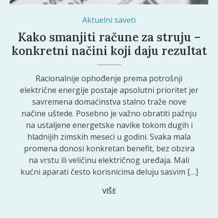
|Shutterstock
Aktuelni saveti
Kako smanjiti račune za struju –
konkretni načini koji daju rezultat
Racionalnije ophođenje prema potrošnji
električne energije postaje apsolutni prioritet jer
savremena domaćinstva stalno traže nove
načine uštede. Posebno je važno obratiti pažnju
na ustaljene energetske navike tokom dugih i
hladnijih zimskih meseci u godini. Svaka mala
promena donosi konkretan benefit, bez obzira
na vrstu ili veličinu električnog uređaja. Mali
kućni aparati često korisnicima deluju sasvim […]
VIŠE