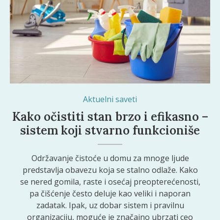
Aktuelni saveti
Kako očistiti stan brzo i efikasno –
sistem koji stvarno funkcioniše
Održavanje čistoće u domu za mnoge ljude
predstavlja obavezu koja se stalno odlaže. Kako
se nered gomila, raste i osećaj preopterećenosti,
pa čišćenje često deluje kao veliki i naporan
zadatak. Ipak, uz dobar sistem i pravilnu
organizaciju, moguće je značajno ubrzati ceo