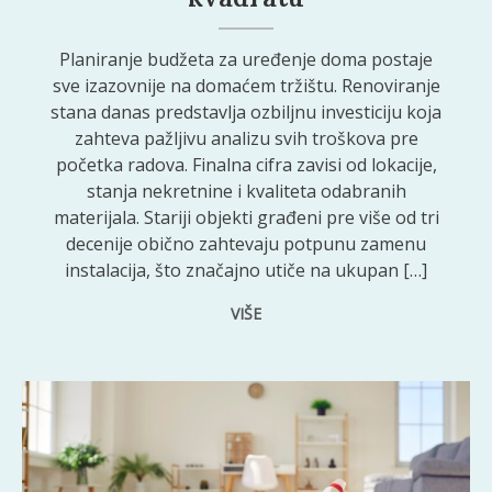
Planiranje budžeta za uređenje doma postaje
sve izazovnije na domaćem tržištu. Renoviranje
stana danas predstavlja ozbiljnu investiciju koja
zahteva pažljivu analizu svih troškova pre
početka radova. Finalna cifra zavisi od lokacije,
stanja nekretnine i kvaliteta odabranih
materijala. Stariji objekti građeni pre više od tri
decenije obično zahtevaju potpunu zamenu
instalacija, što značajno utiče na ukupan […]
VIŠE