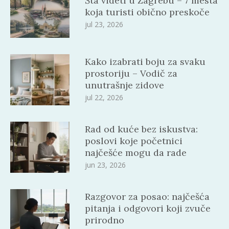
Šta videti u Zagrebu – 7 mesta
koja turisti obično preskoče
jul 23, 2026
Kako izabrati boju za svaku
prostoriju – Vodič za
unutrašnje zidove
jul 22, 2026
Rad od kuće bez iskustva:
poslovi koje početnici
najčešće mogu da rade
jun 23, 2026
Razgovor za posao: najčešća
pitanja i odgovori koji zvuče
prirodno