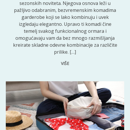
sezonskih noviteta. Njegova osnova leži u
pažljivo odabranim, bezvremenskim komadima
garderobe koji se lako kombinuju i uvek
izgledaju elegantno. Upravo ti komadi čine
temelj svakog funkcionalnog ormara i
omogućavaju vam da bez mnogo razmišljanja
kreirate skladne odevne kombinacije za različite
prilike. […]
VIŠE